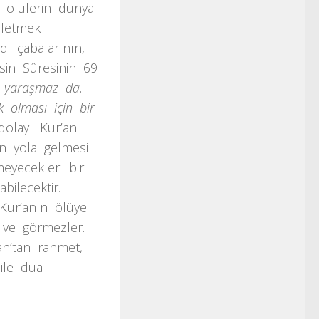
n ölülerin dünya
 iletmek
i çabalarının,
asin Sûresinin 69
n yaraşmaz da.
k olması için bir
 dolayı Kur’an
erin yola gelmesi
meyecekleri bir
bilecektir.
 Kur’anın ölüye
z ve görmezler.
ah’tan rahmet,
 ile dua