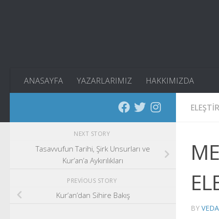
Skip to content
ANASAYFA
YAZARLARIMIZ
HAKKIMIZDA
ELEŞTIR
NEXT STORY
ME
Tasavvufun Tarihi, Şirk Unsurları ve
Kur’an’a Aykırılıkları
EL
PREVIOUS STORY
Kur’an’dan Sihire Bakış
BY
VEDA