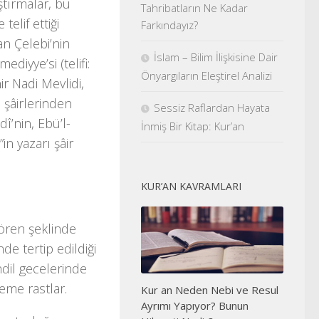
ştırmalar, bu
Tahribatların Ne Kadar
elif ettiği
Farkındayız?
an Çelebi’nin
İslam – Bilim İlişkisine Dair
iyye’si (telifi:
Önyargıların Eleştirel Analizi
ir Nadi Mevlidi,
şâirlerinden
Sessiz Raflardan Hayata
î’nin, Ebü’l-
İnmiş Bir Kitap: Kur’an
in yazarı şâir
KUR’AN KAVRAMLARI
ören şeklinde
de tertip edildiği
ndil gecelerinde
me rastlar.
Kur an Neden Nebi ve Resul
Ayrımı Yapıyor? Bunun