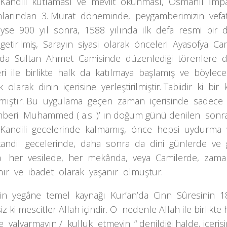
 Kandili kutlaması ve mevlit okunması, Osmanlı İmp
hlarından 3. Murat döneminde, peygamberimizin vef
yse 900 yıl sonra, 1588 yılında ilk defa resmi bir 
 getirilmiş, Sarayın siyasi olarak önceleri Ayasofya C
da Sultan Ahmet Camisinde düzenlediği törenlere dev
eri ile birlikte halk da katılmaya başlamış ve böylec
 olarak dinin içerisine yerleştirilmiştir. Tabiidir ki bir
mıştır. Bu uygulama geçen zaman içerisinde sadece
beri Muhammed ( a.s. )’ ın doğum günü denilen so
 Kandili gecelerinde kalmamış, önce hepsi uydurma
kandil gecelerinde, daha sonra da dini günlerde ve 
a her vesilede, her mekânda, veya Camilerde, zam
nır ve ibadet olarak yaşanır olmuştur.
zin yegâne temel kaynağı Kur’an’da Cinn Sûresinin 18
z ki mescitler Allah içindir. O nedenle Allah ile birlikte
 yalvarmayın / kulluk etmeyin. “ denildiği halde, içeri