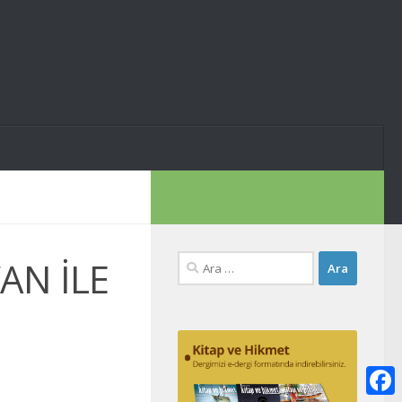
Arama:
AN İLE