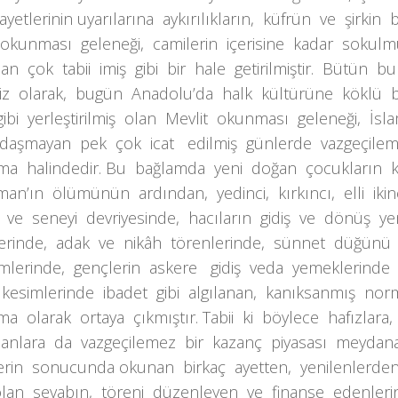
ayetlerinin uyarılarına aykırılıkların, küfrün ve şirki
 okunması geleneği, camilerin içerisine kadar sokul
an çok tabii imiş gibi bir hale getirilmiştir. Bütün bu
iz olarak, bugün Anadolu’da halk kültürüne köklü bi
gibi yerleştirilmiş olan Mevlit okunması geleneği, İsl
ğdaşmayan pek çok icat edilmiş günlerde vazgeçile
ma halindedir. Bu bağlamda yeni doğan çocukların kı
an’ın ölümünün ardından, yedinci, kırkıncı, elli iki
i ve seneyi devriyesinde, hacıların gidiş ve dönüş 
tlerinde, adak ve nikâh törenlerinde, sünnet düğün
mlerinde, gençlerin askere gidiş veda yemeklerinde 
kesimlerinde ibadet gibi algılanan, kanıksanmış nor
ma olarak ortaya çıkmıştır. Tabii ki böylece hafızlara
hanlara da vazgeçilemez bir kazanç piyasası meydana 
erin sonucunda okunan birkaç ayetten, yenilenlerden
olan sevabın, töreni düzenleyen ve finanse edenleri