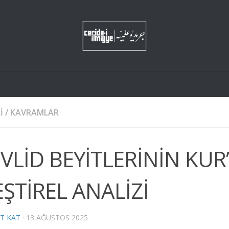
I
/
KAVRAMLAR
VLİD BEYİTLERİNİN KUR’
EŞTİREL ANALİZİ
T KAT
·
13 AĞUSTOS 2025