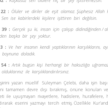
52 :
Kuşkusuz sen ölülere hiç bir şey işittiremezsin.
 22 :
Ölüler ve diriler de eşit olamaz. Şüphesiz Allah 
r. Sen ise kabirlerdeki kişilere işittiren biri değilsin.
 39 :
Gerçek şu ki, insan için çalışıp didindiğinden / 
den başka bir şey yoktur.
13 :
Ve her insanın kendi yaptıklarının karşılıklarını, a
e boynuna doladık.
 54 :
Artık bugün kişi herhangi bir haksızlığa uğramaz
lduklarınız ile karşılıklandırılırsınız.
 şiirini yazan müellif Süleyman Çelebi, daha işin ba
rini tamamen devre dışı bırakmış, önüne konulan v
eti ile uyuşmayan rivayetlere, hadislere, hurafelere, 
ırarak eserini yazmayı tercih etmiş. Özellikle Kur’a