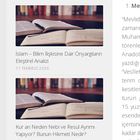
Me
“Mevli
zamanı
Muhamm
törenle
İslam – Bilim İlişkisine Dair Önyargıların
Anadol
Eleştirel Analizi
yazdığı
11 TEMMUZ 2026
“Vesîle
terim 
kesitl
türün 
15. yü
eseridi
içerisi
Kur an Neden Nebi ve Resul Ayrımı
kadar i
Yapıyor? Bunun Hikmeti Nedir?