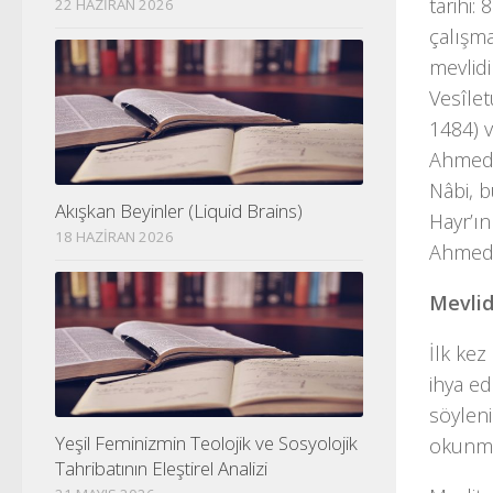
tarihi:
22 HAZIRAN 2026
çalışma
mevlidi
Vesîlet
1484) v
Ahmed 
Nâbi, b
Akışkan Beyinler (Liquid Brains)
Hayr’ın
18 HAZIRAN 2026
Ahmed’
Mevlid
İlk ke
ihya ed
söyleni
Yeşil Feminizmin Teolojik ve Sosyolojik
okunma
Tahribatının Eleştirel Analizi