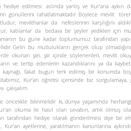
 hediye edilmesi aslında yanlış ve Kur’ana aykırı d
rin gönüllerini rahatlatmaktadır. Böylece mevlit tör
ludur, mevlithanlar da nefeslerinin karşılığını aldıkl
ur, katılanlar da bedava bir şeyler yedikleri için m
amanın bu güne kadar toplumumuz tarafından yapı
llidir. Gelin bu mutlulukların gerçek olup olmadığın
rde okunan şiiri, şiir içinde söylenenleri, mevlit oku
ların ve tertip edenlerin kazandıklarını ya da kaybett
 kaynağı, fakat bugün terk edilmiş bir konumda b
itabımız, Kur’an öğretisi içerisinde biz sorgulamaya,
a çalışalım.
re öncelikle bilinmelidir ki, dünya yaşamında herhangi
ur’an okuma ile hasıl olan sevabın, artık ölmüş ol
arı tarafından hediye olarak gönderilmesi diye bir e
ı, Kur’an ayetlerine, yaratılmanın kanunlarına aykırıd