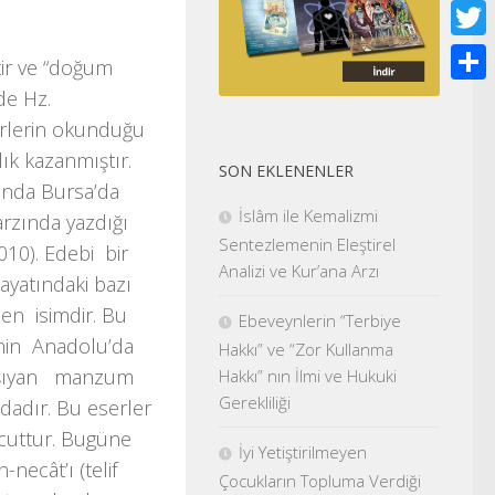
Face
Twitt
tir ve “doğum
de Hz.
Shar
rlerin okunduğu
lık kazanmıştır.
SON EKLENENLER
ında Bursa’da
İslâm ile Kemalizmi
arzında yazdığı
Sentezlemenin Eleştirel
2010). Edebi bir
Analizi ve Kur’ana Arzı
yatındaki bazı
len isimdir. Bu
Ebeveynlerin “Terbiye
nin Anadolu’da
Hakkı” ve “Zor Kullanma
i taşıyan manzum
Hakkı” nın İlmi ve Hukuki
Gerekliliği
ndadır. Bu eserler
vcuttur. Bugüne
İyi Yetiştirilmeyen
necât’ı (telif
Çocukların Topluma Verdiği