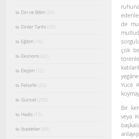
ruhuna
Din ve Bilim
(20)
edenle
de mut
Dinler Tarihi
(35)
mutlud
sorgul
Eğitim
(16)
çok be
Ekonomi
(62)
törenle
katılan
Eleştiri
(12)
yegâne
Yüce K
Felsefe
(25)
koymay
Güncel
(292)
Bir ke
Hadis
(15)
veya K
başkal
İbadetler
(66)
anlayış