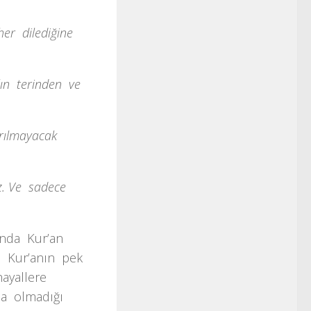
her dilediğine
alın terinden ve
yrılmayacak
.
Ve sadece
şında Kur’an
e Kur’anın pek
hayallere
nda olmadığı