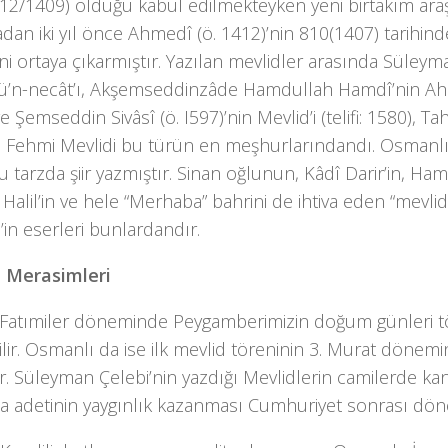
 812/1409) olduğu kabul edilmekteyken yeni birtakım ara
dan iki yıl önce Ahmedî (ö. 1412)’nin 810(1407) tarihinde t
ni ortaya çıkarmıştır. Yazılan mevlidler arasında Süleym
ü’n-necât’ı, Akşemseddinzâde Hamdullah Hamdî’nin Ahmed
e Şemseddin Sivâsî (ö. I597)’nin Mevlid’i (telifi: 1580), Tah
Fehmi Mevlidi bu türün en meşhurlarındandı. Osmanlı 
u tarzda şiir yazmıştır. Sinan oğlunun, Kâdî Darir’in, Hamd
 Halil’in ve hele “Merhaba” bahrini de ihtiva eden “mevlid”
in eserleri bunlardandır.
 Merasimleri
z Fatımiler döneminde Peygamberimizin doğum günleri t
ilir. Osmanlı da ise ilk mevlid töreninin 3. Murat dönemin
r. Süleyman Çelebi’nin yazdığı Mevlidlerin camilerde ka
 adetinin yaygınlık kazanması Cumhuriyet sonrası döne