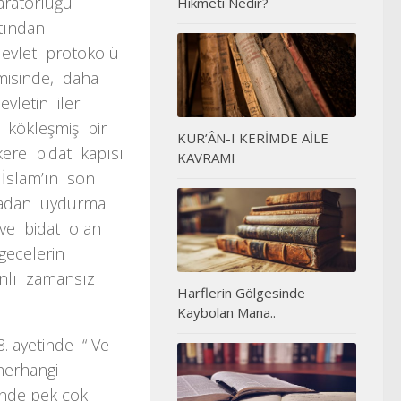
aratorluğu
Hikmeti Nedir?
atından
devlet protokolü
amisinde, daha
letin ileri
e kökleşmiş bir
KUR’ÂN-I KERİMDE AİLE
 kere bidat kapısı
KAVRAMI
 İslam’ın son
nradan uydurma
 ve bidat olan
gecelerin
anlı zamansız
Harflerin Gölgesinde
Kaybolan Mana..
. ayetinde “ Ve
 herhangi
sinde pek çok