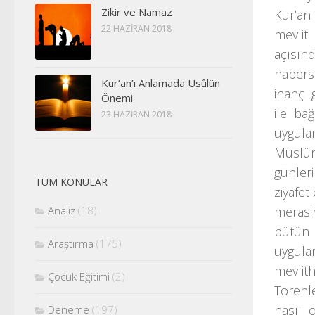
Zikir ve Namaz
Kur’an 
22 HAZIRAN 2018
mevlit
açısınd
habers
Kur’an’ı Anlamada Usûlün
inanç 
Önemi
ile ba
23 HAZIRAN 2018
uygula
Müslüm
günler
TÜM KONULAR
ziyafe
merasi
Analiz
(18)
bütün 
Araştırma
(175)
uygula
mevlit
Çocuk Eğitimi
(2)
Törenl
hasıl 
Deneme
(197)