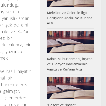
n bulunduğu
muş ve din
Melekler ve Cinler ile İlgili
Görüşlerin Analizi ve Kur’ana
 yanlışlıklardan
Arzı
r şekilde dini
am ile ve Kur’an
mez bir
rkı çıkınca, bir
nci, yüzüncü
yemek
Kalbin Mühürlenmesi, İnşirah
ve Hidayet Kavramlarının
ü
Analizi ve Kur’ana Arzı
velhasıl hayatın
mal bir
, hanendelere,
gelmiştir.
, içilenlerden
n ölmüşlerinin
“Beşer” ve “İnsan”