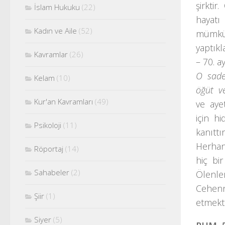
şirkti
İslam Hukuku
(22)
hayatı
Kadın ve Aile
(52)
mümkün
yaptıkl
Kavramlar
(26)
– 70. a
O sade
Kelam
(10)
öğüt ve
Kur'an Kavramları
(49)
ve ayet
için h
Psikoloji
(11)
kanıttı
Herhan
Röportaj
(14)
hiç bi
Sahabeler
(2)
Ölenle
Cehenn
Şiir
(1)
etmekti
Siyer
(5)