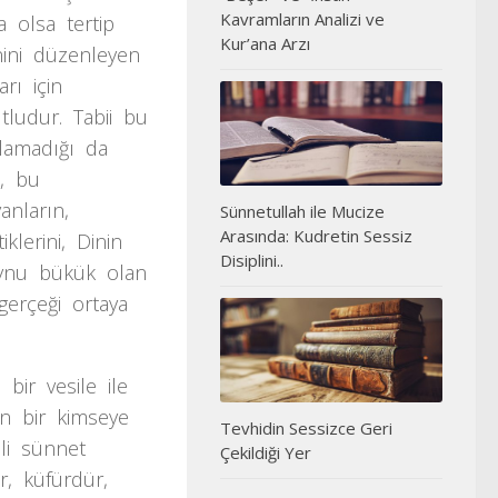
Kavramların Analizi ve
a olsa tertip
Kur’ana Arzı
enini düzenleyen
arı için
utludur. Tabii bu
lamadığı da
ı, bu
yanların,
Sünnetullah ile Mucize
Arasında: Kudretin Sessiz
iklerini, Dinin
Disiplini..
oynu bükük olan
 gerçeği ortaya
 bir vesile ile
an bir kimseye
Tevhidin Sessizce Geri
hli sünnet
Çekildiği Yer
ır, küfürdür,