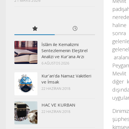
Mevlit
21 MAYIS 2026
padişa
nerede
haline
sonra 
gelenl
İslâm ile Kemalizmi
gelenek
Sentezlemenin Eleştirel
Analizi ve Kur’ana Arzı
aralan
6 AĞUSTOS 2026
Peygam
Mevlit
Kur’an’da Namaz Vakitleri
diğer 
ve İmsak
dışınd
22 HAZIRAN 2018
uygula
HAC VE KURBAN
Dinimi
22 HAZIRAN 2018
şüphesi
kimseye