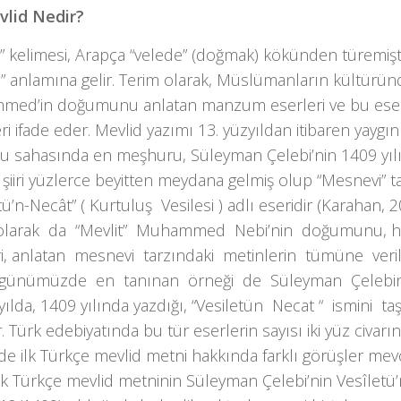
vlid Nedir?
d” kelimesi, Arapça “velede” (doğmak) kökünden türemiş
” anlamına gelir. Terim olarak, Müslümanların kültürün
ed’in doğumunu anlatan manzum eserleri ve bu ese
ri ifade eder. Mevlid yazımı 13. yüzyıldan itibaren yaygın
u sahasında en meşhuru, Süleyman Çelebi’nin 1409 yıl
 şiiri yüzlerce beyitten meydana gelmiş olup “Mesnevi” t
tü’n-Necât” ( Kurtuluş Vesilesi ) adlı eseridir (Karahan, 
olarak da “Mevlit” Muhammed Nebi’nin doğumunu, ha
eri, anlatan mesnevi tarzındaki metinlerin tümüne veri
günümüzde en tanınan örneği de Süleyman Çelebi
zyılda, 1409 yılında yazdığı, “Vesiletün Necat “ ismin
r. Türk edebiyatında bu tür eserlerin sayısı iki yüz civarı
nde ilk Türkçe mevlid metni hakkında farklı görüşler me
lk Türkçe mevlid metninin Süleyman Çelebi’nin Vesîletü’n-