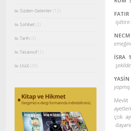
RUM 
Sizden Gelenler
(12)
FATIR
işittiri
Sohbet
(2)
NECM
Tarih
(3)
emeğin
Tasavvuf
(1)
İSRA 
şekild
Usûl
(20)
YASİN
yapmış o
Mevlit
ayetle
çok ay
dayand