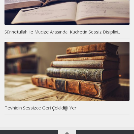
Sünnetullah ile Mucize Arasında: Kudretin Sessiz Disiplini..
Tevhidin Sessizce Geri Çekildiği Yer