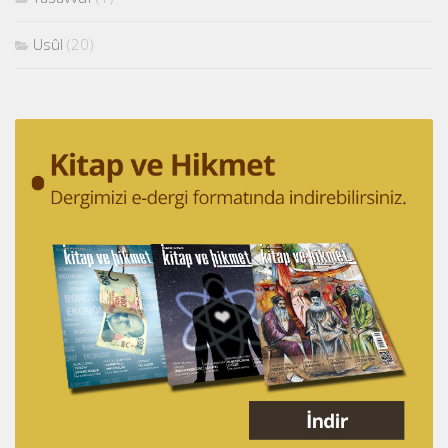
Usûl
(20)