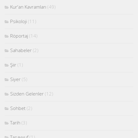
Kur'an Kavramları
(49)
Psikoloji
(11)
Röportaj
(14)
Sahabeler
(2)
Şiir
(1)
Siyer
(5)
Sizden Gelenler
(12)
Sohbet
(2)
Tarih
(3)
Tasavvuf
(1)