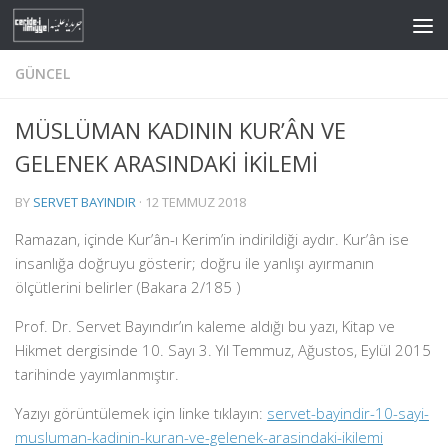
Skip to content
GÜNCEL
MÜSLÜMAN KADININ KUR’ÂN VE
GELENEK ARASINDAKİ İKİLEMİ
BY
SERVET BAYINDIR
·
12 TEMMUZ 2018
Ramazan, içinde Kur’ân-ı Kerim’in indirildiği aydır. Kur’ân ise
insanlığa doğruyu gösterir; doğru ile yanlışı ayırmanın
ölçütlerini belirler (Bakara 2/185 )
Prof. Dr. Servet Bayındır’ın kaleme aldığı bu yazı, Kitap ve
Hikmet dergisinde 10. Sayı 3. Yıl Temmuz, Ağustos, Eylül 2015
tarihinde yayımlanmıştır.
Yazıyı görüntülemek için linke tıklayın:
servet-bayindir-10-sayi-
musluman-kadinin-kuran-ve-gelenek-arasindaki-ikilemi