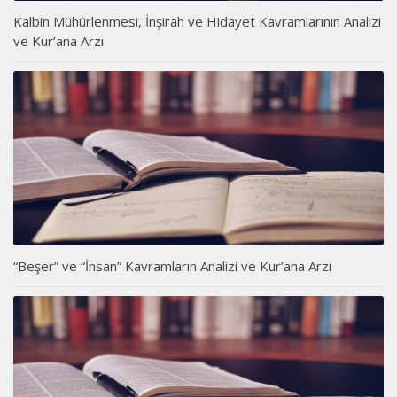
Kalbin Mühürlenmesi, İnşirah ve Hidayet Kavramlarının Analizi
ve Kur’ana Arzı
“Beşer” ve “İnsan” Kavramların Analizi ve Kur’ana Arzı