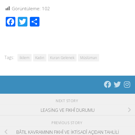
Görüntüleme:
102
Facebook
Twitter
Share
Tags:
İkilem
Kadın
Kuran Gelenek
Müslüman
NEXT STORY
LEASİNG VE FIKHÎ DURUMU
PREVIOUS STORY
BÂTIL KAVRAMININ FIKHÎ VE İKTİSADÎ AÇIDAN TAHLİLİ