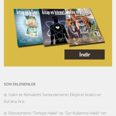
SON EKLENENLER
İslâm ile Kemalizmi Sentezlemenin Eleştirel Analizi ve
Kur’ana Arzı
Ebeveynlerin “Terbiye Hakkı” ve “Zor Kullanma Hakkı” nın