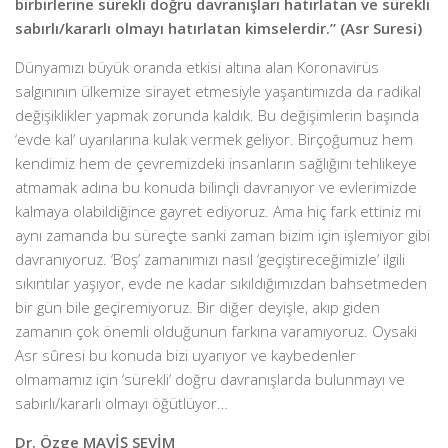
birbirlerine sürekli doğru davranışları hatırlatan ve sürekli
sabırlı/kararlı olmayı hatırlatan kimselerdir.” (Asr Suresi)
Dünyamızı büyük oranda etkisi altına alan Koronavirüs
salgınının ülkemize sirayet etmesiyle yaşantımızda da radikal
değişiklikler yapmak zorunda kaldık. Bu değişimlerin başında
‘evde kal’ uyarılarına kulak vermek geliyor. Birçoğumuz hem
kendimiz hem de çevremizdeki insanların sağlığını tehlikeye
atmamak adına bu konuda bilinçli davranıyor ve evlerimizde
kalmaya olabildiğince gayret ediyoruz. Ama hiç fark ettiniz mi
aynı zamanda bu süreçte sanki zaman bizim için işlemiyor gibi
davranıyoruz. ‘Boş’ zamanımızı nasıl ‘geçiştireceğimizle’ ilgili
sıkıntılar yaşıyor, evde ne kadar sıkıldığımızdan bahsetmeden
bir gün bile geçiremiyoruz. Bir diğer deyişle, akıp giden
zamanın çok önemli olduğunun farkına varamıyoruz. Oysaki
Asr sûresi bu konuda bizi uyarıyor ve kaybedenler
olmamamız için ‘sürekli’ doğru davranışlarda bulunmayı ve
sabırlı/kararlı olmayı öğütlüyor…
Dr. Özge MAVİŞ SEVİM