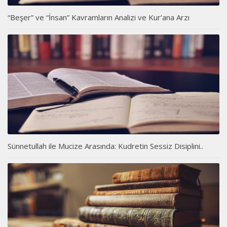
“Beşer” ve “İnsan” Kavramların Analizi ve Kur’ana Arzı
Sünnetullah ile Mucize Arasında: Kudretin Sessiz Disiplini..