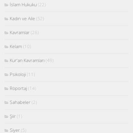
İslam Hukuku
(22)
Kadın ve Aile
(52)
Kavramlar
(26)
Kelam
(10)
Kur'an Kavramları
(49)
Psikoloji
(11)
Röportaj
(14)
Sahabeler
(2)
Şiir
(1)
Siyer
(5)