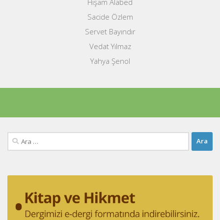
Hişam Alabed
Sacide Özlem
Servet Bayındır
Vedat Yılmaz
Yahya Şenol
Arama: