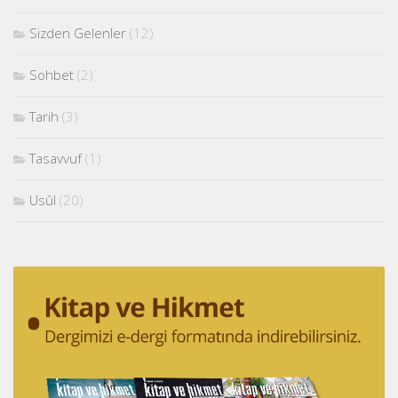
Sizden Gelenler
(12)
Sohbet
(2)
Tarih
(3)
Tasavvuf
(1)
Usûl
(20)