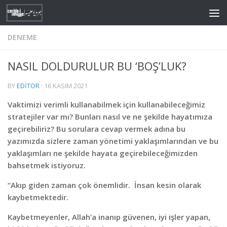
Skip to content
DENEME
NASIL DOLDURULUR BU ‘BOŞ’LUK?
BY
EDITOR
·
16 KASIM 2021
Vaktimizi verimli kullanabilmek için kullanabileceğimiz
stratejiler var mı? Bunları nasıl ve ne şekilde hayatımıza
geçirebiliriz? Bu sorulara cevap vermek adına bu
yazımızda sizlere zaman yönetimi yaklaşımlarından ve bu
yaklaşımları ne şekilde hayata geçirebileceğimizden
bahsetmek istiyoruz.
“Akıp giden zaman çok önemlidir. İnsan kesin olarak
kaybetmektedir.
Kaybetmeyenler, Allah’a inanıp güvenen, iyi işler yapan,