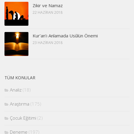
Zikir ve Namaz
22 HAZIRAN 2018
Kur’an’ı Anlamada Usûlün Önemi
23 HAZIRAN 2018
TÜM KONULAR
Analiz
(18)
Araştırma
(175)
Çocuk Eğitimi
(2)
Deneme
(197)