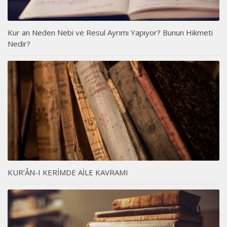
Kur an Neden Nebi ve Resul Ayrımı Yapıyor? Bunun Hikmeti
Nedir?
KUR’ÂN-I KERİMDE AİLE KAVRAMI