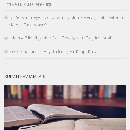
İlmi ve Hukuki Gerekliliği
İyi Yetiştirilmeyen Çocukların Topluma Verdiği Tahribatların
Ne Kadar Farkındayız?
İslam – Bilim İlişkisine Dair Önyargıların Eleştirel Analizi
Sessiz Raflardan Hayata İnmiş Bir Kitap: Kur’an
KUR’AN KAVRAMLARI