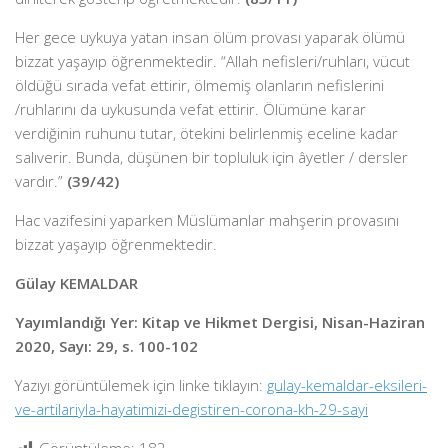
Her gece uykuya yatan insan ölüm provası yaparak ölümü
bizzat yaşayıp öğrenmektedir. “Allah nefisleri/ruhları, vücut
öldüğü sırada vefat ettirir, ölmemiş olanların nefislerini
/ruhlarını da uykusunda vefat ettirir. Ölümüne karar
verdiğinin ruhunu tutar, ötekini belirlenmiş eceline kadar
salıverir. Bunda, düşünen bir topluluk için âyetler / dersler
vardır.”
(39/42)
Hac vazifesini yaparken Müslümanlar mahşerin provasını
bizzat yaşayıp öğrenmektedir.
Gülay KEMALDAR
Yayımlandığı Yer: Kitap ve Hikmet Dergisi, Nisan-Haziran
2020, Sayı: 29, s. 100-102
Yazıyı görüntülemek için linke tıklayın:
gulay-kemaldar-eksileri-
ve-artilariyla-hayatimizi-degistiren-corona-kh-29-sayi