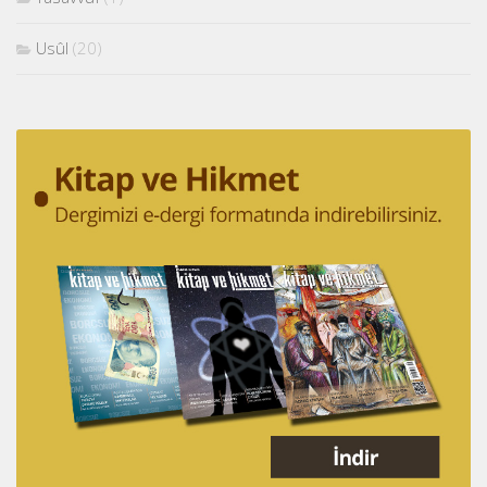
Usûl
(20)