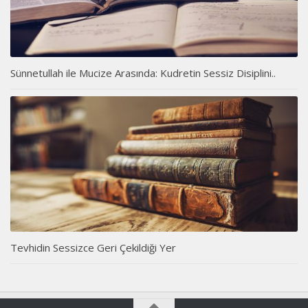
Sünnetullah ile Mucize Arasında: Kudretin Sessiz Disiplini..
Tevhidin Sessizce Geri Çekildiği Yer