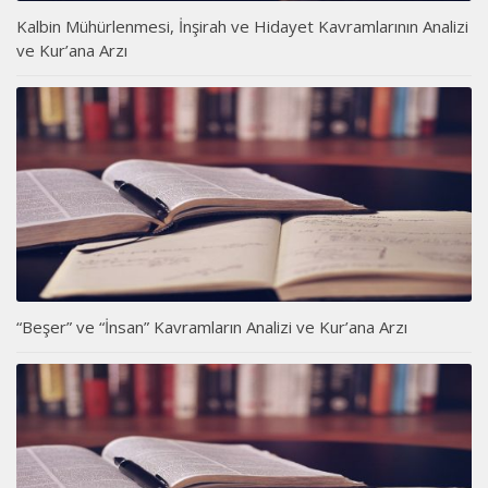
Kalbin Mühürlenmesi, İnşirah ve Hidayet Kavramlarının Analizi
ve Kur’ana Arzı
“Beşer” ve “İnsan” Kavramların Analizi ve Kur’ana Arzı