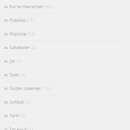
Kur'an Kavramları
(49)
Psikoloji
(11)
Röportaj
(14)
Sahabeler
(2)
Şiir
(1)
Siyer
(5)
Sizden Gelenler
(12)
Sohbet
(2)
Tarih
(3)
Tasavvuf
(1)