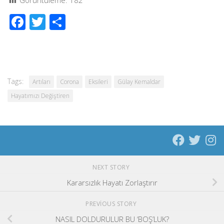
Görüntüleme:
182
Facebook
Twitter
Share
Tags:
Artıları
Corona
Eksileri
Gülay Kemaldar
Hayatımızı Değiştiren
NEXT STORY
Kararsızlık Hayatı Zorlaştırır
PREVIOUS STORY
NASIL DOLDURULUR BU ‘BOŞ’LUK?