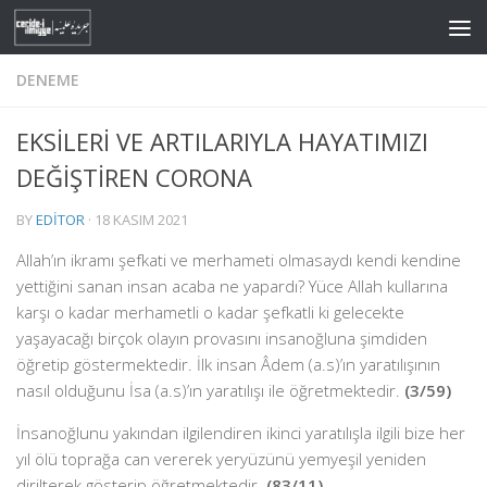
Skip to content
DENEME
EKSİLERİ VE ARTILARIYLA HAYATIMIZI
DEĞİŞTİREN CORONA
BY
EDITOR
·
18 KASIM 2021
Allah’ın ikramı şefkati ve merhameti olmasaydı kendi kendine
yettiğini sanan insan acaba ne yapardı? Yüce Allah kullarına
karşı o kadar merhametli o kadar şefkatli ki gelecekte
yaşayacağı birçok olayın provasını insanoğluna şimdiden
öğretip göstermektedir. İlk insan Âdem (a.s)’ın yaratılışının
nasıl olduğunu İsa (a.s)’ın yaratılışı ile öğretmektedir.
(3/59)
İnsanoğlunu yakından ilgilendiren ikinci yaratılışla ilgili bize her
yıl ölü toprağa can vererek yeryüzünü yemyeşil yeniden
dirilterek gösterip öğretmektedir.
(83/11)