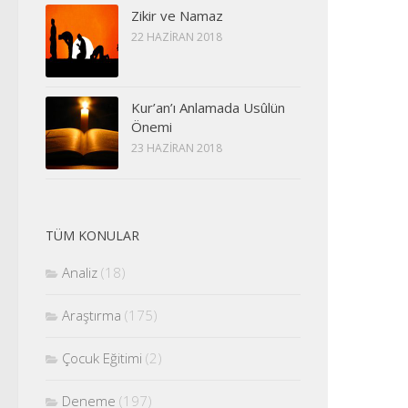
Zikir ve Namaz
22 HAZIRAN 2018
Kur’an’ı Anlamada Usûlün
Önemi
23 HAZIRAN 2018
TÜM KONULAR
Analiz
(18)
Araştırma
(175)
Çocuk Eğitimi
(2)
Deneme
(197)