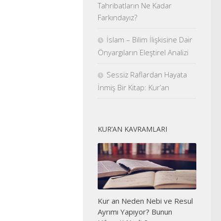
Tahribatların Ne Kadar
Farkındayız?
İslam – Bilim İlişkisine Dair
Önyargıların Eleştirel Analizi
Sessiz Raflardan Hayata
İnmiş Bir Kitap: Kur’an
KUR’AN KAVRAMLARI
Kur an Neden Nebi ve Resul
Ayrımı Yapıyor? Bunun