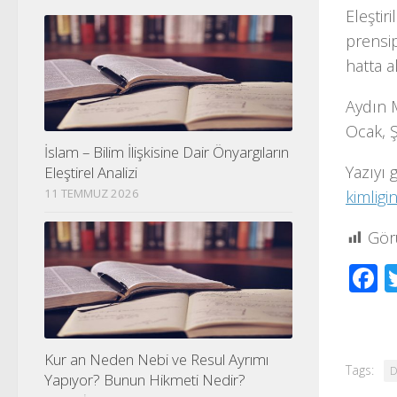
Eleştir
prensip
hatta a
Aydın M
Ocak, Ş
İslam – Bilim İlişkisine Dair Önyargıların
Yazıyı 
Eleştirel Analizi
11 TEMMUZ 2026
kimligi
Gör
F
Kur an Neden Nebi ve Resul Ayrımı
Tags:
D
Yapıyor? Bunun Hikmeti Nedir?