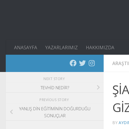
Skip to content
ANASAYFA
YAZARLARIMIZ
HAKKIMIZDA
ARAŞT
NEXT STORY
Şİ
TEVHİD NEDİR?
PREVIOUS STORY
Gİ
YANLIŞ DİN EĞİTİMİNİN DOĞURDUĞU
SONUÇLAR
BY
AYDI