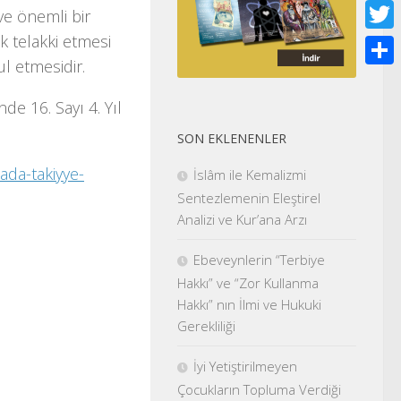
Face
ve önemli bir
k telakki etmesi
Twitt
l etmesidir.
Shar
de 16. Sayı 4. Yıl
SON EKLENENLER
ada-takiyye-
İslâm ile Kemalizmi
Sentezlemenin Eleştirel
Analizi ve Kur’ana Arzı
Ebeveynlerin “Terbiye
Hakkı” ve “Zor Kullanma
Hakkı” nın İlmi ve Hukuki
Gerekliliği
İyi Yetiştirilmeyen
Çocukların Topluma Verdiği