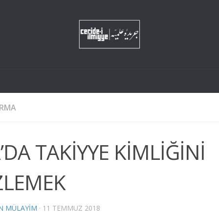
IRMA
A’DA TAKİYYE KİMLİĞİNİ
ZLEMEK
N MÜLAYIM
·
11 TEMMUZ 2018