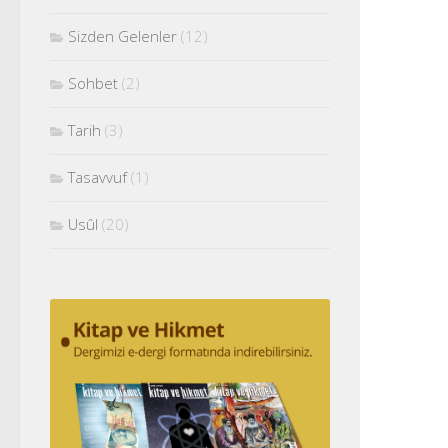
Sizden Gelenler
(12)
Sohbet
(2)
Tarih
(3)
Tasavvuf
(1)
Usûl
(20)