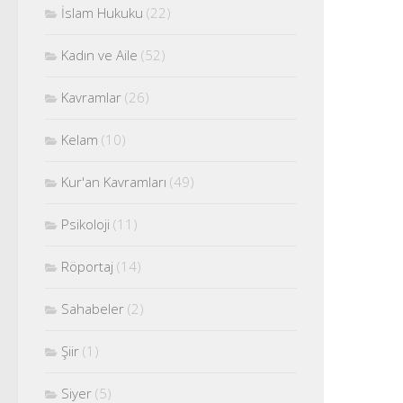
İslam Hukuku
(22)
Kadın ve Aile
(52)
Kavramlar
(26)
Kelam
(10)
Kur'an Kavramları
(49)
Psikoloji
(11)
Röportaj
(14)
Sahabeler
(2)
Şiir
(1)
Siyer
(5)