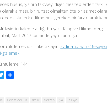
ilecek husus, Şia’nın takiyyeyi diğer mezheplerden farklı 
 olarak alması, bir ruhsat olmaktan öte bir azimet olara
kidede asla terk edilmemesi gereken bir farz olarak kabu
ülayim’in kaleme aldığı bu yazı, Kitap ve Hikmet dergisin
ubat, Mart 2017 tarihinde yayımlanmıştır.
görüntülemek için linke tıklayın:
aydin-mulayim-16-sayi-si
ni-gizlemek
üntüleme:
144
acebook
Twitter
Share
in
Geleneksel Din
Kimlik
Mezhep
Şia
Takiyye