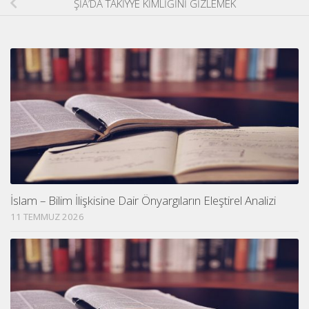
ŞİA’DA TAKİYYE KİMLİĞİNİ GİZLEMEK
İslam – Bilim İlişkisine Dair Önyargıların Eleştirel Analizi
11 TEMMUZ 2026