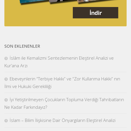
SON EKLENENLER
İslâm ile Kemalizmi Sentezlemenin Eleştirel Analizi ve
Kur’ana Arzı
Ebeveynlerin “Terbiye Hakkı” ve “Zor Kullanma Hakkı” nın
İlmi ve Hukuki Gerekliliği
İyi Yetiştirilmeyen Çocukların Topluma Verdiği Tahribatların
Ne Kadar Farkındayız?
İslam – Bilim İlişkisine Dair Önyargıların Eleştirel Analizi