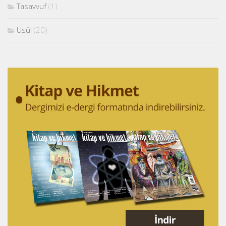
Tasavvuf
(1)
Usûl
(20)