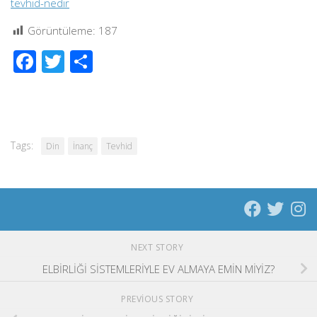
tevhid-nedir
Görüntüleme:
187
Facebook
Twitter
Share
Tags:
Din
İnanç
Tevhid
NEXT STORY
ELBİRLİĞİ SİSTEMLERİYLE EV ALMAYA EMİN MİYİZ?
PREVIOUS STORY