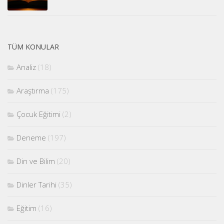
TÜM KONULAR
Analiz
(18)
Araştırma
(175)
Çocuk Eğitimi
(2)
Deneme
(197)
Din ve Bilim
(20)
Dinler Tarihi
(35)
Eğitim
(16)