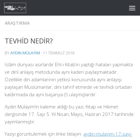
Skip to content
ARAŞTIRMA
TEVHİD NEDİR?
BY
AYDIN MÜLAYIM
·
11 TEMMUZ 2018
İslâm dünyası asırlardır Ehl-i Kitab’ın yaptığı hataları yapmakta
ve dinî anlayış metodunda aynı kaderi paylaşmaktadır.
Özellikle din adamlarının yetkisi konusunda aynı anlayışı
paylaşan Müslümanlar, dini tahrif etmede ve tevhidi ortadan
kaldırmada da aynı başarıya (!) ulaşmışlardır.
Aydın Mülayim’in kaleme aldığı bu yazı, Kitap ve Hikmet
dergisinde 17. Sayı 5. Yıl Nisan, Mayıs, Haziran 2017 tarihinde
yayımlanmıştır.
Yazıyı görüntülemek için linke tıklayın:
aydin-mulayim-17-sayi-