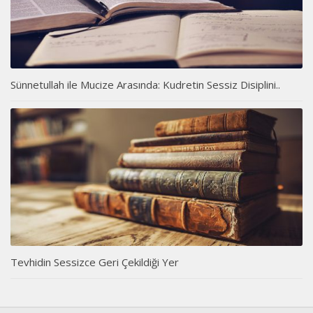
Sünnetullah ile Mucize Arasında: Kudretin Sessiz Disiplini..
Tevhidin Sessizce Geri Çekildiği Yer