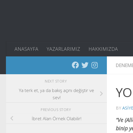
Skip to content
ANASAYFA
YAZARLARIMIZ
HAKKIMIZDA
DENEM
NEXT STORY
YO
Ya terk et, ya da bakış açını değiştir ve
sev!
BY
ASIY
PREVIOUS STORY
İbret Alan Örnek Olabilir!
“Ve (Al
binip y