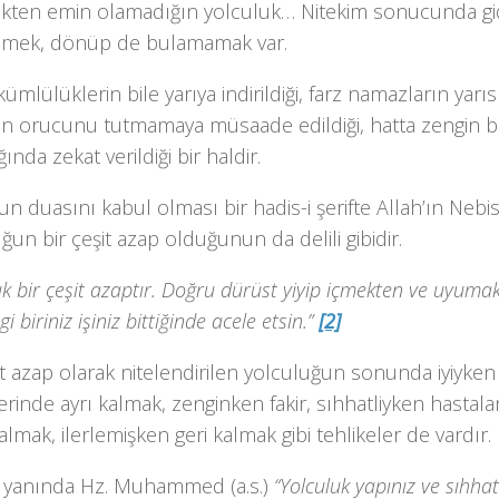
ten emin olamadığın yolculuk… Nitekim sonucunda gi
ek, dönüp de bulamamak var.
kümlülüklerin bile yarıya indirildiği, farz namazların yarısı
n orucunu tutmamaya müsaade edildiği, hatta zengin bi
ğında zekat verildiği bir haldir.
n duasını kabul olması bir hadis-i şerifte Allah’ın Nebi
ğun bir çeşit azap olduğunun da delili gibidir.
uk bir çeşit azaptır. Doğru dürüst yiyip içmekten ve uyumakt
 biriniz işiniz bittiğinde acele etsin.”
[2]
it azap olarak nitelendirilen yolculuğun sonunda iyiyke
erinde ayrı kalmak, zenginken fakir, sıhhatliyken hasta
almak, ilerlemişken geri kalmak gibi tehlikeler de vardır.
yanında Hz. Muhammed (a.s.)
“Yolculuk yapınız ve sıhhat