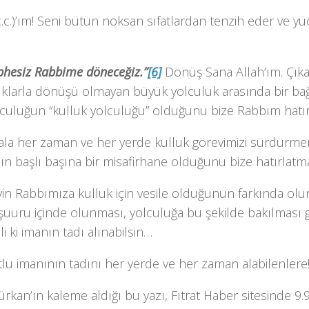
c.c.)’ım! Seni bütün noksan sıfatlardan tenzih eder ve yüc
phesiz Rabbime döneceğiz.”
[6]
Dönüş Sana Allah’ım. Çık
uklarla dönüşü olmayan büyük yolculuk arasında bir ba
lculuğun “kulluk yolculuğu” olduğunu bize Rabbım hatır
ala her zaman ve her yerde kulluk görevimizi sürdürme
ın başlı başına bir misafirhane olduğunu bize hatırlatma
in Rabbımıza kulluk için vesile olduğunun farkında olun
şuuru içinde olunması, yolculuğa bu şekilde bakılması ge
li ki imanın tadı alınabilsin…
lu imanının tadını her yerde ve her zaman alabilenlere
ürkan’ın kaleme aldığı bu yazı, Fıtrat Haber sitesinde 9.