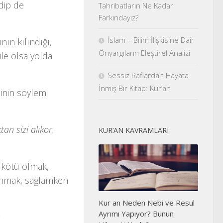
dip de
Tahribatların Ne Kadar
Farkındayız?
İslam – Bilim İlişkisine Dair
nın kılındığı,
Önyargıların Eleştirel Analizi
le olsa yolda
Sessiz Raflardan Hayata
İnmiş Bir Kitap: Kur’an
sinin söylemi
an sizi alıkor.
KUR’AN KAVRAMLARI
n kötü olmak,
lanmak, sağlamken
Kur an Neden Nebi ve Resul
Ayrımı Yapıyor? Bunun