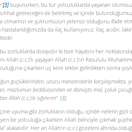
z”
[3]
buyururken, bu tür yolculuklarda yaşanan olumsuzl
sıhhat getireceğini de belirtmiş ve içinde bulunduğumu
da olmamızı ve şükrümüzün yetersiz olduğunu ifade etme
 hastalandığımızda da ilaç kullanıyoruz. İlaç acıdır, lakin
tedir.
u zorluklarda dolayıdır ki bize hayatını her noktasınd
nı Allah (c.c.)’lı yaşayan Allah (c.c.)’ın Rasululü Muham
culuğuna çıkarken üç kere tekbir getirdikten sonra şöyl
uğun güçlüklerinden, üzücü manzaralarla karşılaşmakta, iy
an, mazlumun bedduasından ve dönüşte mal, çoluk çocuğu
n Allah (c.c.)’a sığınırım”
[4]
çme uyuma gibi zorlukların olduğu, içinde nelerin gizli
yen bir yolculuğa çıkarken Allah bilinciyle çıkmak şüphe
a” alakalıdır. Her an Allah’ın (c.c.) gözetimi altında ol