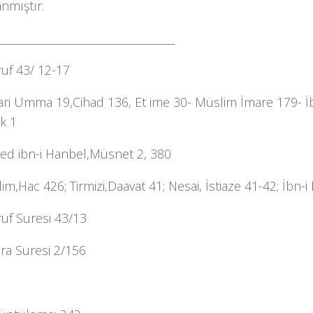
nmıştır.
____________________________________
uf 43/ 12-17
ri Umma 19,Cihad 136, Et ime 30- Müslim İmare 179- İ
k 1
d ibn-i Hanbel,Müsnet 2, 380
im,Hac 426; Tirmizi,Daavat 41; Nesai, İstiaze 41-42; İbn-
uf Suresi 43/13
ra Suresi 2/156