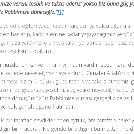
mize vereni tesbih ve taktis ederiz; yoksa biz buna güç y
iz Rabbimize döneceğiz.”
[1]
rbiye edip eğiten yüce Rabbimizin; dünya yolculuğuna a
den başlatıp, kabir alemine kadar yaşayacağımız yeryüz
ğumuza yardımcı olan vasıtaları yaratması, şüphesiz ve
ere teşekkürü doğurur.
müzde “bir kahvenin kırk yıl hatırı vardır” sözü; kara, d
rle kat edemeyeceğimiz hava yolunu Cenab-ı Allah’ın bi
tmesi, bizim O büyük güce tesbih ve takdis etmemizi ge
üzerinde gezersek gezelim, güç yetiremeyeceğimiz bu 
nda dönüşümüzün Rabbimize olması gerçeği bize asıl
 yolculuğu” olduğunu hatırlatır.
k; bir taraftan sevdiklerinden ayrılık, öte taraftan neler 
iğin bir macera… Ne geride bıraktığını bulmaktan, ne d