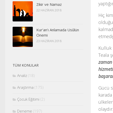
yaptığı
Zikir ve Namaz
22 HAZIRAN 2018
Hiç ki
olduğu
kalmadı
Kur’an’ı Anlamada Usûlün
Önemi
etmediğ
23 HAZIRAN 2018
Kulluk
Teala 
zaman R
TÜM KONULAR
hizmeti
Analiz
(18)
başara
Gücü sı
Araştırma
(175)
karada 
Çocuk Eğitimi
(2)
ülkeler
olaydır
Deneme
(197)