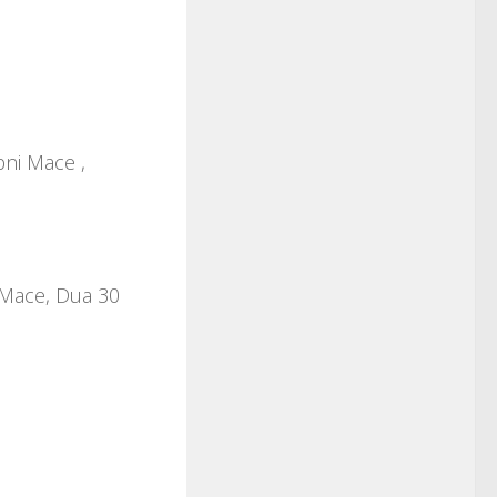
bni Mace ,
i Mace, Dua 30