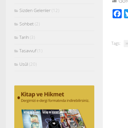
Gör
F
Sizden Gelenler
(12)
Sohbet
(2)
Tarih
(3)
Tags:
H
Tasavvuf
(1)
Usûl
(20)