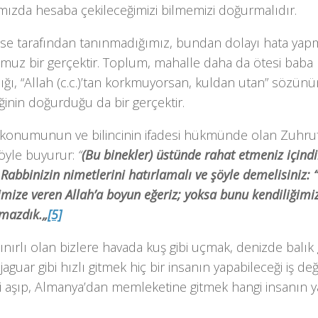
mızda hesaba çekileceğimizi bilmemizi doğurmalıdır.
mse tarafından tanınmadığımız, bundan dolayı hata yapm
muz bir gerçektir. Toplum, mahalle daha da ötesi baba b
ğı, “Allah (c.c.)’tan korkmuyorsan, kuldan utan” sözünün
inin doğurduğu da bir gerçektir.
 konumunun ve bilincinin ifadesi hükmünde olan Zuhruf
şöyle buyurur:
“
(Bu binekler) üstünde rahat etmeniz içindi
abbinizin nimetlerini hatırlamalı ve şöyle demelisiniz: 
mize veren Allah’a boyun eğeriz; yoksa bunu kendiliğimi
mazdık.„
[5]
nırlı olan bizlere havada kuş gibi uçmak, denizde balık 
jaguar gibi hızlı gitmek hiç bir insanın yapabileceği iş değ
i aşıp, Almanya’dan memleketine gitmek hangi insanın ya
.