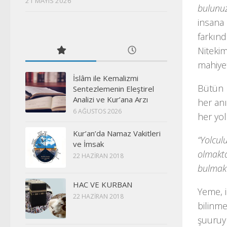
21 MAYIS 2026
bulunu
insana 
farkın
Nitekim
mahiyet
İslâm ile Kemalizmi
Bütün b
Sentezlemenin Eleştirel
Analizi ve Kur’ana Arzı
her anı
6 AĞUSTOS 2026
her yol
Kur’an’da Namaz Vakitleri
“Yolcul
ve İmsak
olmakt
22 HAZIRAN 2018
bulmakta
HAC VE KURBAN
Yeme, i
22 HAZIRAN 2018
bilinme
şuuruyl