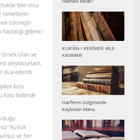
Hikmeti Nedir?
uklar bile olsa
z nimetlerin
k istemiştir.
 hastalığı giderici
KUR’ÂN-I KERİMDE AİLE
a örnek olan ve
KAVRAMI
med aleyhisselam,
e dua ederdi;
iyken kötü
 kötü hallerde
Harflerin Gölgesinde
Kaybolan Mana..
 olduğu
siz “kulluk
duğumuz ve her