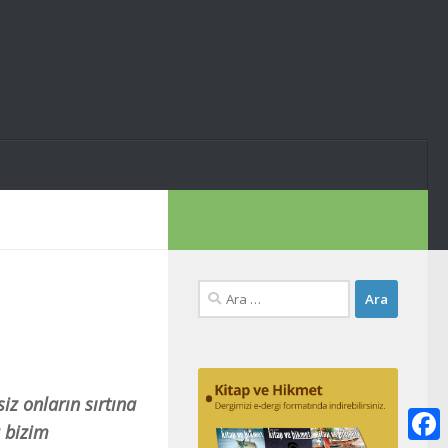
Arama:
siz onların sırtına
u bizim