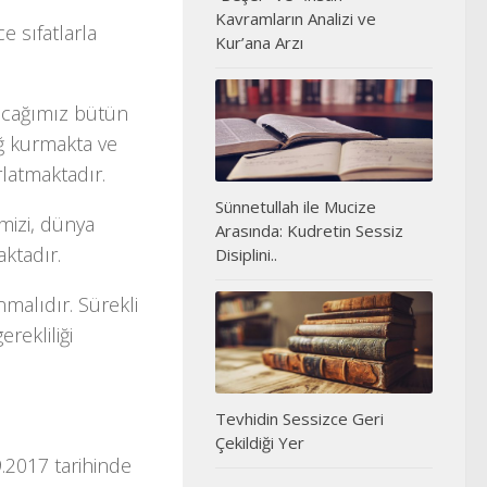
Kavramların Analizi ve
e sıfatlarla
Kur’ana Arzı
acağımız bütün
ğ kurmakta ve
latmaktadır.
Sünnetullah ile Mucize
mizi, dünya
Arasında: Kudretin Sessiz
ktadır.
Disiplini..
malıdır. Sürekli
rekliliği
!
Tevhidin Sessizce Geri
Çekildiği Yer
9.2017 tarihinde