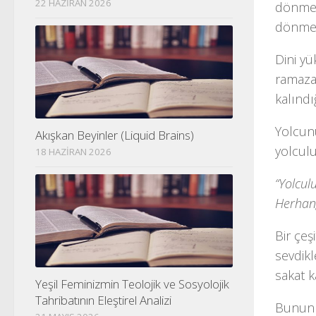
22 HAZIRAN 2026
dönmek
dönmem
Dini yü
ramaza
kalındı
Yolcunu
Akışkan Beyinler (Liquid Brains)
yolculu
18 HAZIRAN 2026
“Yolcul
Herhangi
Bir çeş
sevdikl
sakat k
Yeşil Feminizmin Teolojik ve Sosyolojik
Tahribatının Eleştirel Analizi
Bunun 