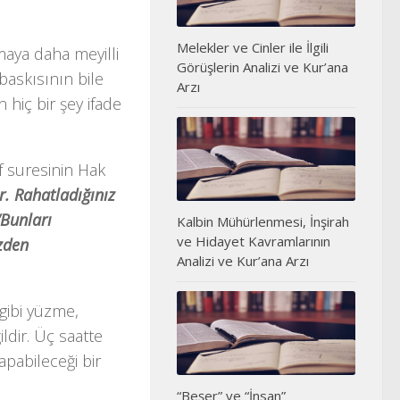
Melekler ve Cinler ile İlgili
aya daha meyilli
Görüşlerin Analizi ve Kur’ana
askısının bile
Arzı
 hiç bir şey ifade
 suresinin Hak
r. Rahatladığınız
“Bunları
Kalbin Mühürlenmesi, İnşirah
ve Hidayet Kavramlarının
zden
Analizi ve Kur’ana Arzı
gibi yüzme,
ildir. Üç saatte
pabileceği bir
“Beşer” ve “İnsan”