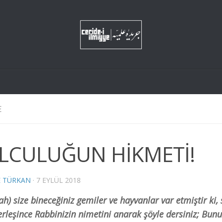
E
LCULUĞUN HİKMETİ!
E TÜRKAN
·
7 EYLÜL 2018
lah) size bineceğiniz gemiler ve hayvanlar var etmiştir ki, 
erleşince Rabbinizin nimetini anarak şöyle dersiniz; Bun