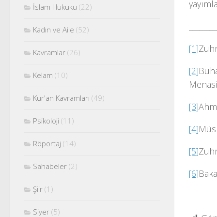
yayımla
İslam Hukuku
(22)
________
Kadın ve Aile
(52)
[1]
Zuhr
Kavramlar
(26)
[2]
Buha
Kelam
(10)
Menasi
Kur'an Kavramları
(49)
[3]
Ahme
Psikoloji
(11)
[4]
Müsl
Röportaj
(14)
[5]
Zuhr
Sahabeler
(2)
[6]
Baka
Şiir
(1)
Siyer
(5)