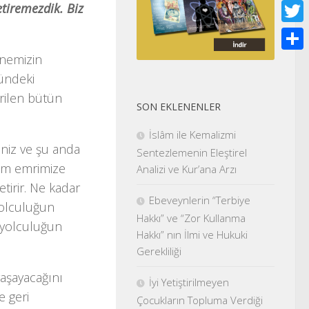
Face
etiremezdik. Biz
Twitt
nnemizin
Shar
ündeki
rilen bütün
SON EKLENENLER
İslâm ile Kemalizmi
eniz ve şu anda
Sentezlemenin Eleştirel
zim emrimize
Analizi ve Kur’ana Arzı
tirir. Ne kadar
Ebeveynlerin “Terbiye
yolculuğun
Hakkı” ve “Zor Kullanma
 yolculuğun
Hakkı” nın İlmi ve Hukuki
Gerekliliği
yaşayacağını
İyi Yetiştirilmeyen
e geri
Çocukların Topluma Verdiği