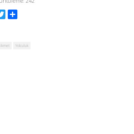
üntüleme:
242
acebook
Twitter
Share
ikmet
Yolculuk