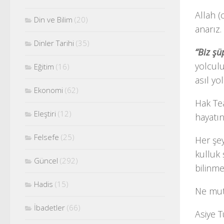
Allah (
Din ve Bilim
(20)
anarız.
Dinler Tarihi
(35)
“Biz şü
yolcul
Eğitim
(16)
asıl yo
Ekonomi
(62)
Hak Te
Eleştiri
(12)
hayatın
Felsefe
(25)
Her şey
kulluk 
Güncel
(292)
bilinme
Hadis
(15)
Ne mut
İbadetler
(66)
Asiye T