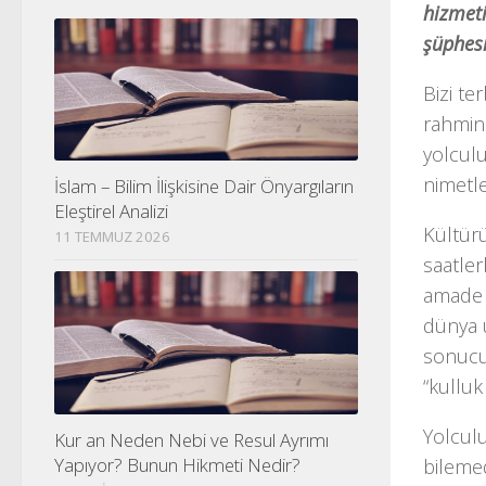
hizmeti
şüphes
Bizi te
rahmin
yolculu
nimetl
İslam – Bilim İlişkisine Dair Önyargıların
Eleştirel Analizi
Kültürü
11 TEMMUZ 2026
saatle
amade e
dünya 
sonucu
“kulluk
Yolculu
Kur an Neden Nebi ve Resul Ayrımı
Yapıyor? Bunun Hikmeti Nedir?
bilemed