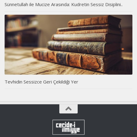
Sünnetullah ile Mucize Arasında: Kudretin Sessiz Disiplini..
Tevhidin Sessizce Geri Çekildiği Yer