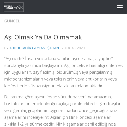
Skip to content
GÜNCEL
Aşı Olmak Ya Da Olmamak
BY
ABDÜLKADIR GEYLANI ŞAHAN
·
20 OCAK 2023
“Aşı nedir? İnsan vücuduna yapılan aşı ne amaçla yapılır?”
sorularıyla yazımıza başlayalım: Aşı, öncelikle hastalığı önlemek
için uygulanan, zayıflatılmış, öldürülmüş veya parçalanmış
mikroorganizmaların veya toksinlerin veya antikorların veya
lenfositlerin süspansiyonu olarak tanımlanmaktadır.
Bu tanıma göre aşının insan vücuduna verilme amacının,
hastalıkları önlemek olduğu açıkça görülmektedir. Şimdi aşılar
ve diğer ilaç gruplarının uygulanmadan önce geçirdiği analiz
aşamalarını inceleyelim: Aşılar için klinik öncesi aşamalar
sıklıkla 1-2 yıl sürmektedir. Klinik aşamalar dahil edildiğinde