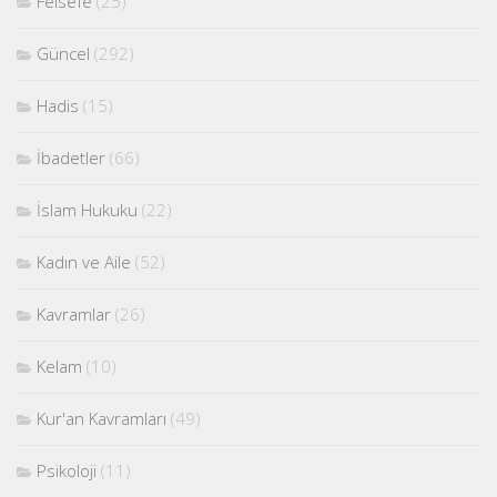
Felsefe
(25)
Güncel
(292)
Hadis
(15)
İbadetler
(66)
İslam Hukuku
(22)
Kadın ve Aile
(52)
Kavramlar
(26)
Kelam
(10)
Kur'an Kavramları
(49)
Psikoloji
(11)