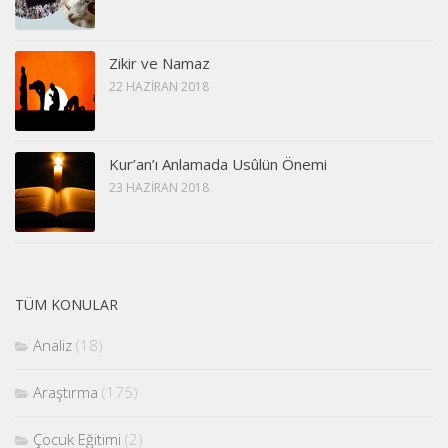
Zikir ve Namaz
22 HAZIRAN 2018
Kur’an’ı Anlamada Usûlün Önemi
23 HAZIRAN 2018
TÜM KONULAR
Analiz
(18)
Araştırma
(175)
Çocuk Eğitimi
(2)