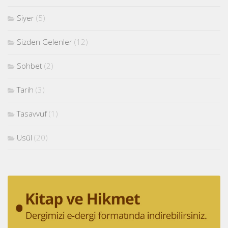
Siyer
(5)
Sizden Gelenler
(12)
Sohbet
(2)
Tarih
(3)
Tasavvuf
(1)
Usûl
(20)