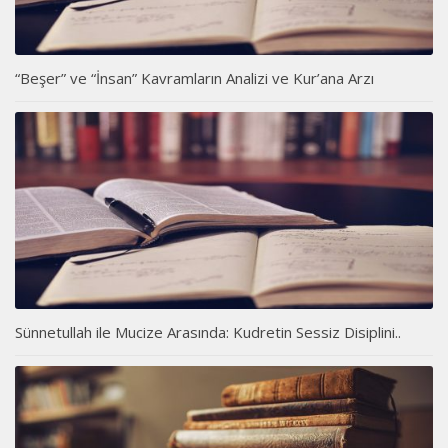
“Beşer” ve “İnsan” Kavramların Analizi ve Kur’ana Arzı
Sünnetullah ile Mucize Arasında: Kudretin Sessiz Disiplini..