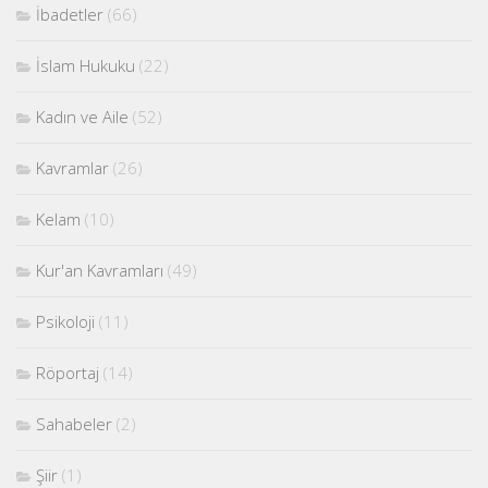
İbadetler
(66)
İslam Hukuku
(22)
Kadın ve Aile
(52)
Kavramlar
(26)
Kelam
(10)
Kur'an Kavramları
(49)
Psikoloji
(11)
Röportaj
(14)
Sahabeler
(2)
Şiir
(1)