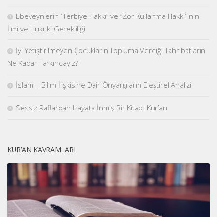
Ebeveynlerin “Terbiye Hakkı” ve “Zor Kullanma Hakkı” nın
İlmi ve Hukuki Gerekliliği
İyi Yetiştirilmeyen Çocukların Topluma Verdiği Tahribatların
Ne Kadar Farkındayız?
İslam – Bilim İlişkisine Dair Önyargıların Eleştirel Analizi
Sessiz Raflardan Hayata İnmiş Bir Kitap: Kur’an
KUR’AN KAVRAMLARI