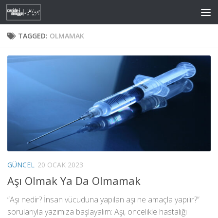
Skip to content
TAGGED:
OLMAMAK
GÜNCEL
20 OCAK 2023
Aşı Olmak Ya Da Olmamak
“Aşı nedir? İnsan vücuduna yapılan aşı ne amaçla yapılır?”
sorularıyla yazımıza başlayalım: Aşı, öncelikle hastalığı