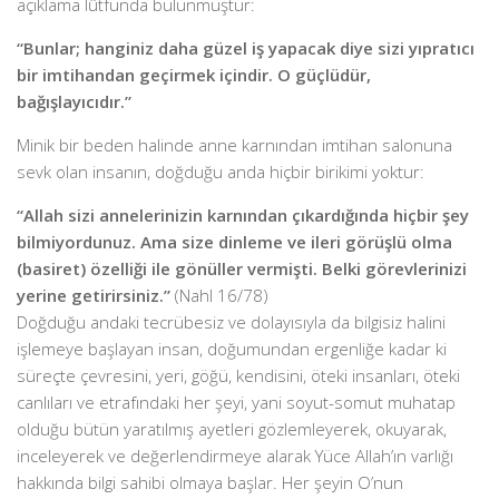
açıklama lûtfunda bulunmuştur:
“Bunlar; hanginiz daha güzel iş yapacak diye sizi yıpratıcı
bir imtihandan geçirmek içindir. O güçlüdür,
bağışlayıcıdır.”
Minik bir beden halinde anne karnından imtihan salonuna
sevk olan insanın, doğduğu anda hiçbir birikimi yoktur:
“Allah sizi annelerinizin karnından çıkardığında hiçbir şey
bilmiyordunuz. Ama size dinleme ve ileri görüşlü olma
(basiret) özelliği ile gönüller vermişti. Belki görevlerinizi
yerine getirirsiniz.”
(Nahl 16/78)
Doğduğu andaki tecrübesiz ve dolayısıyla da bilgisiz halini
işlemeye başlayan insan, doğumundan ergenliğe kadar ki
süreçte çevresini, yeri, göğü, kendisini, öteki insanları, öteki
canlıları ve etrafındaki her şeyi, yani soyut-somut muhatap
olduğu bütün yaratılmış ayetleri gözlemleyerek, okuyarak,
inceleyerek ve değerlendirmeye alarak Yüce Allah’ın varlığı
hakkında bilgi sahibi olmaya başlar. Her şeyin O’nun