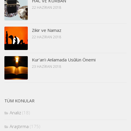
HAC VE KURBAN
22 HAZIRAN 2018
Zikir ve Namaz
22 HAZIRAN 2018
Kur’an’ı Anlamada Usûlün Önemi
23 HAZIRAN 2018
TÜM KONULAR
Analiz
(18)
Araştırma
(175)