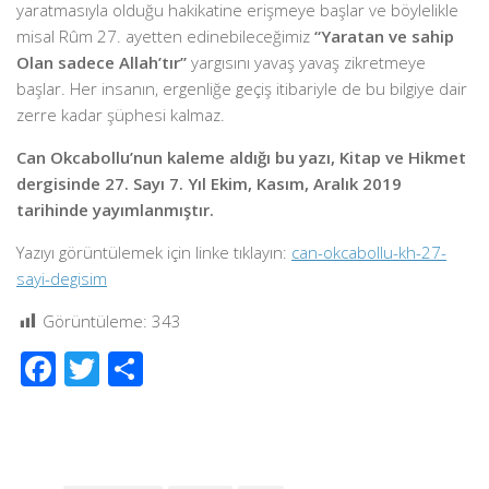
yaratmasıyla olduğu hakikatine erişmeye başlar ve böylelikle
misal Rûm 27. ayetten edinebileceğimiz
“Yaratan ve sahip
Olan sadece Allah’tır”
yargısını yavaş yavaş zikretmeye
başlar. Her insanın, ergenliğe geçiş itibariyle de bu bilgiye dair
zerre kadar şüphesi kalmaz.
Can Okcabollu’nun kaleme aldığı bu yazı, Kitap ve Hikmet
dergisinde 27. Sayı 7. Yıl Ekim, Kasım, Aralık 2019
tarihinde yayımlanmıştır.
Yazıyı görüntülemek için linke tıklayın:
can-okcabollu-kh-27-
sayi-degisim
Görüntüleme:
343
Facebook
Twitter
Share