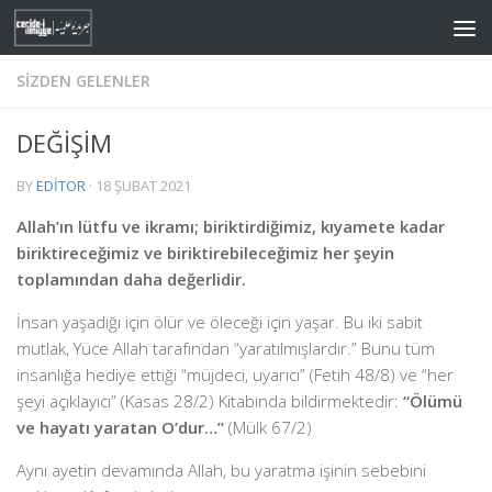
Skip to content
SIZDEN GELENLER
DEĞİŞİM
BY
EDITOR
·
18 ŞUBAT 2021
Allah’ın lütfu ve ikramı; biriktirdiğimiz, kıyamete kadar
biriktireceğimiz ve biriktirebileceğimiz her şeyin
toplamından daha değerlidir.
İnsan yaşadığı için ölür ve öleceği için yaşar. Bu iki sabit
mutlak, Yüce Allah tarafından “yaratılmışlardır.” Bunu tüm
insanlığa hediye ettiği “müjdeci, uyarıcı” (Fetih 48/8) ve “her
şeyi açıklayıcı” (Kasas 28/2) Kitabında bildirmektedir:
“Ölümü
ve hayatı yaratan O’dur…”
(Mülk 67/2)
Aynı ayetin devamında Allah, bu yaratma işinin sebebini