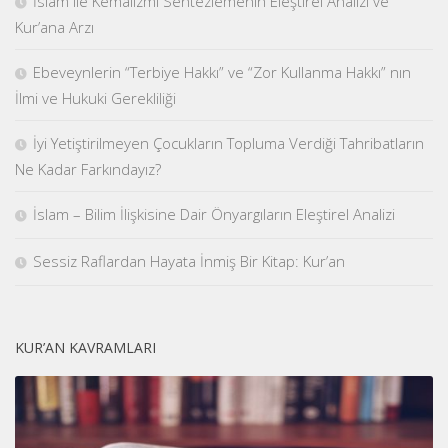
İslâm ile Kemalizmi Sentezlemenin Eleştirel Analizi ve
Kur’ana Arzı
Ebeveynlerin “Terbiye Hakkı” ve “Zor Kullanma Hakkı” nın
İlmi ve Hukuki Gerekliliği
İyi Yetiştirilmeyen Çocukların Topluma Verdiği Tahribatların
Ne Kadar Farkındayız?
İslam – Bilim İlişkisine Dair Önyargıların Eleştirel Analizi
Sessiz Raflardan Hayata İnmiş Bir Kitap: Kur’an
KUR’AN KAVRAMLARI