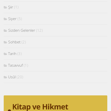
Şiir
(1)
Siyer
(5)
Sizden Gelenler
(12)
Sohbet
(2)
Tarih
(3)
Tasavvuf
(1)
Usûl
(20)