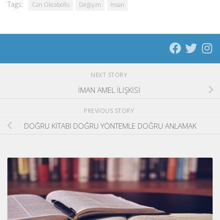
Tags:
Can Okcabollu
Değişim
İnsan
NEXT STORY
İMAN AMEL İLİŞKİSİ
PREVIOUS STORY
DOĞRU KİTABI DOĞRU YÖNTEMLE DOĞRU ANLAMAK