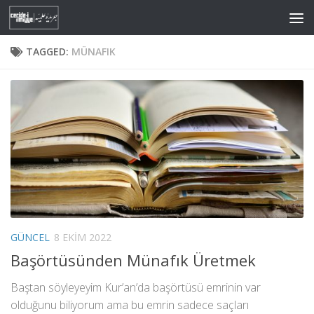
Skip to content
TAGGED:
MÜNAFIK
GÜNCEL
8 EKIM 2022
Başörtüsünden Münafık Üretmek
Baştan söyleyeyim Kur’an’da başörtüsü emrinin var
olduğunu biliyorum ama bu emrin sadece saçları