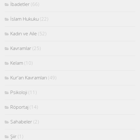
İbadetler
(66)
İslam Hukuku
(22)
Kadın ve Aile
(52)
Kavramlar
(25)
Kelam
(10)
Kur'an Kavramları
(49)
Psikoloji
(11)
Röportaj
(14)
Sahabeler
(2)
Şiir
(1)