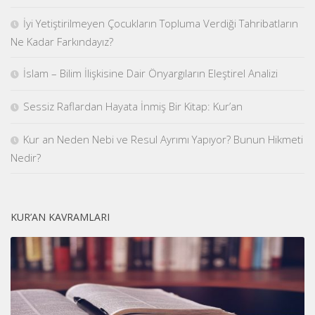
İyi Yetiştirilmeyen Çocukların Topluma Verdiği Tahribatların
Ne Kadar Farkındayız?
İslam – Bilim İlişkisine Dair Önyargıların Eleştirel Analizi
Sessiz Raflardan Hayata İnmiş Bir Kitap: Kur’an
Kur an Neden Nebi ve Resul Ayrımı Yapıyor? Bunun Hikmeti
Nedir?
KUR’AN KAVRAMLARI