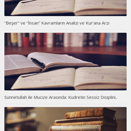
“Beşer” ve “İnsan” Kavramların Analizi ve Kur’ana Arzı
Sünnetullah ile Mucize Arasında: Kudretin Sessiz Disiplini..