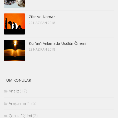
Zikir ve Namaz
22 HAZIRAN 2018
Kur’an’ı Anlamada Usûlün Önemi
23 HAZIRAN 2018
TÜM KONULAR
Analiz
(17)
Araştırma
(175)
Çocuk Eğitimi
(2)