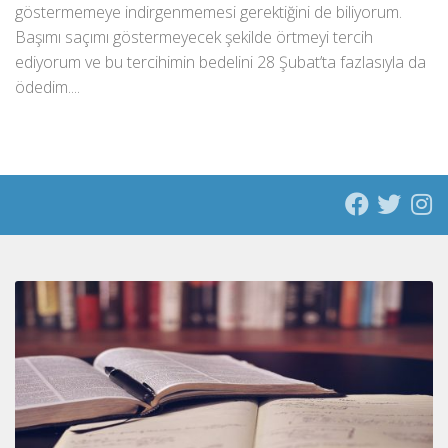
göstermemeye indirgenmemesi gerektiğini de biliyorum.
Başımı saçımı göstermeyecek şekilde örtmeyi tercih
ediyorum ve bu tercihimin bedelini 28 Şubat’ta fazlasıyla da
ödedim....