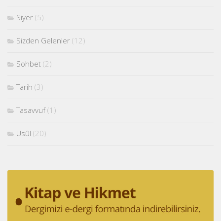
Siyer
(5)
Sizden Gelenler
(12)
Sohbet
(2)
Tarih
(3)
Tasavvuf
(1)
Usûl
(20)