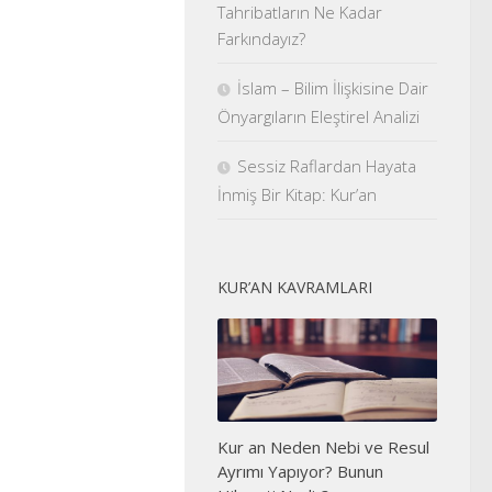
Tahribatların Ne Kadar
Farkındayız?
İslam – Bilim İlişkisine Dair
Önyargıların Eleştirel Analizi
Sessiz Raflardan Hayata
İnmiş Bir Kitap: Kur’an
KUR’AN KAVRAMLARI
Kur an Neden Nebi ve Resul
Ayrımı Yapıyor? Bunun