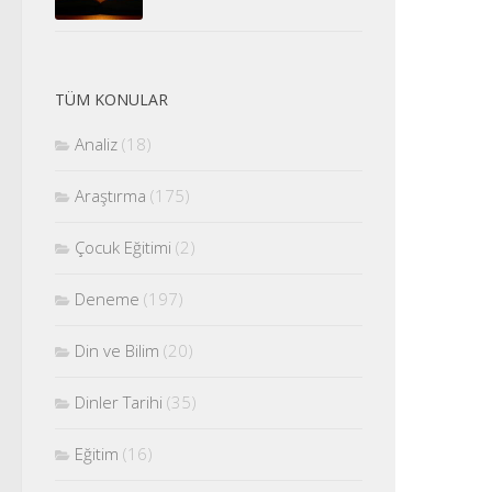
TÜM KONULAR
Analiz
(18)
Araştırma
(175)
Çocuk Eğitimi
(2)
Deneme
(197)
Din ve Bilim
(20)
Dinler Tarihi
(35)
Eğitim
(16)