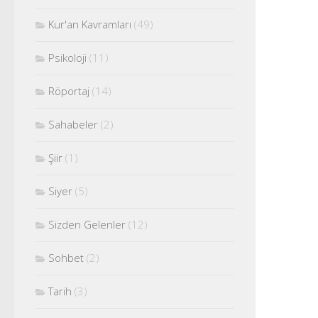
Kur'an Kavramları
(49)
Psikoloji
(11)
Röportaj
(14)
Sahabeler
(2)
Şiir
(1)
Siyer
(5)
Sizden Gelenler
(12)
Sohbet
(2)
Tarih
(3)