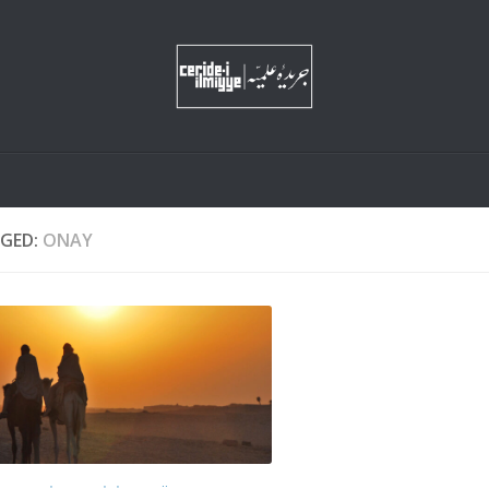
GED:
ONAY