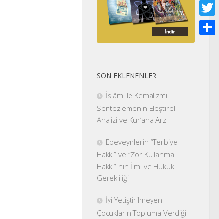
Face
Twitt
Shar
SON EKLENENLER
İslâm ile Kemalizmi
Sentezlemenin Eleştirel
Analizi ve Kur’ana Arzı
Ebeveynlerin “Terbiye
Hakkı” ve “Zor Kullanma
Hakkı” nın İlmi ve Hukuki
Gerekliliği
İyi Yetiştirilmeyen
Çocukların Topluma Verdiği