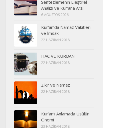
Sentezlemenin Eleştirel
Analizi ve Kur’ana Arzı
6 AĞUSTOS 2026
Kur’an’da Namaz Vakitleri
ve İmsak
22 HAZIRAN 2018
HAC VE KURBAN
22 HAZIRAN 2018
Zikir ve Namaz
22 HAZIRAN 2018
Kur’an’ı Anlamada Usûlün
Önemi
23 HAZIRAN 2018