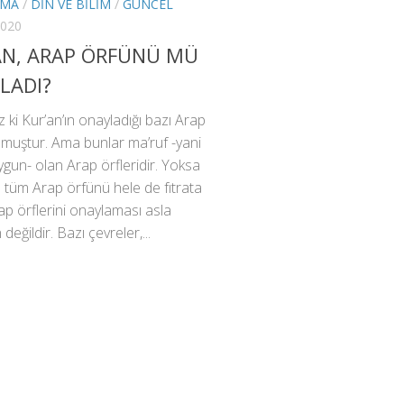
RMA
/
DIN VE BILIM
/
GÜNCEL
2020
AN, ARAP ÖRFÜNÜ MÜ
LADI?
 ki Kur’an’ın onayladığı bazı Arap
olmuştur. Ama bunlar ma’ruf -yani
uygun- olan Arap örfleridir. Yoksa
n tüm Arap örfünü hele de fıtrata
rap örflerini onaylaması asla
eğildir. Bazı çevreler,...