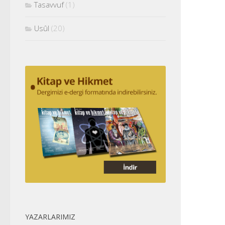
Tasavvuf
(1)
Usûl
(20)
YAZARLARIMIZ