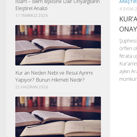
İslam – Bilim İlişkisine Dair Önyargıların
ARAŞTI
Eleştirel Analizi
4 EKIM 
11 TEMMUZ 2026
KUR’
ONAY
Şüphesiz
örfleri 
fıtrata 
Kur’an’ı
aykırı A
Kur an Neden Nebi ve Resul Ayrımı
mümkün d
Yapıyor? Bunun Hikmeti Nedir?
22 HAZIRAN 2026