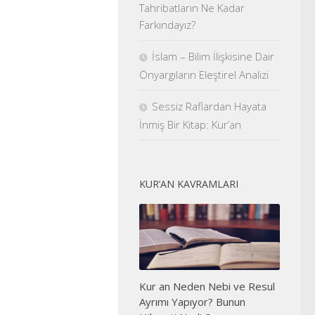
Tahribatların Ne Kadar
Farkındayız?
İslam – Bilim İlişkisine Dair
Önyargıların Eleştirel Analizi
Sessiz Raflardan Hayata
İnmiş Bir Kitap: Kur’an
KUR’AN KAVRAMLARI
Kur an Neden Nebi ve Resul
Ayrımı Yapıyor? Bunun