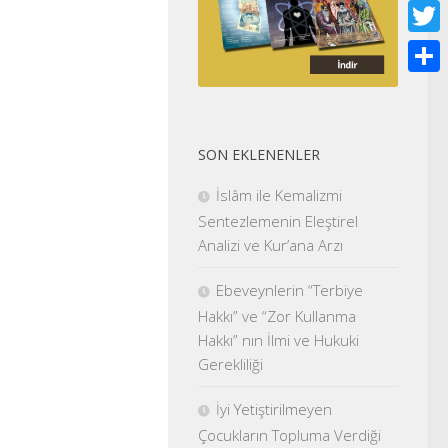
Face
Twitt
Shar
SON EKLENENLER
İslâm ile Kemalizmi
Sentezlemenin Eleştirel
Analizi ve Kur’ana Arzı
Ebeveynlerin “Terbiye
Hakkı” ve “Zor Kullanma
Hakkı” nın İlmi ve Hukuki
Gerekliliği
İyi Yetiştirilmeyen
Çocukların Topluma Verdiği