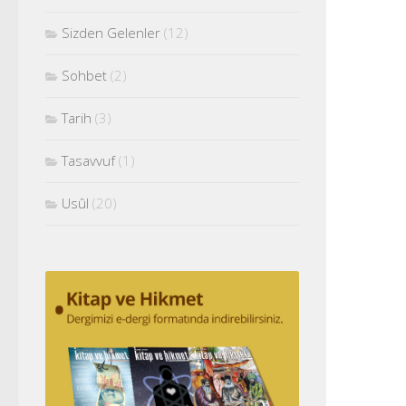
Sizden Gelenler
(12)
Sohbet
(2)
Tarih
(3)
Tasavvuf
(1)
Usûl
(20)