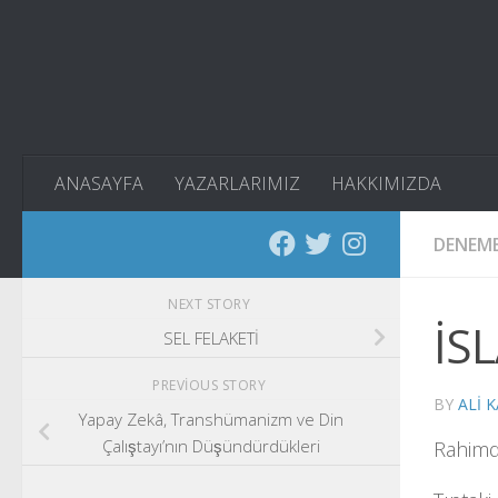
Skip to content
ANASAYFA
YAZARLARIMIZ
HAKKIMIZDA
DENEM
NEXT STORY
İS
SEL FELAKETİ
PREVIOUS STORY
BY
ALI 
Yapay Zekâ, Transhümanizm ve Din
Çalıştayı’nın Düşündürdükleri
Rahimde