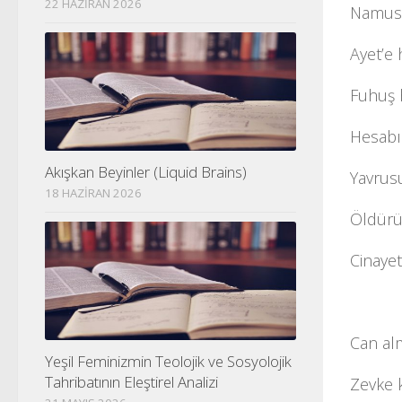
22 HAZIRAN 2026
Namusu
Ayet’e 
Fuhuş 
Hesabı
Akışkan Beyinler (Liquid Brains)
Yavrusu
18 HAZIRAN 2026
Öldürüp
Cinayet
Can alm
Yeşil Feminizmin Teolojik ve Sosyolojik
Tahribatının Eleştirel Analizi
Zevke 