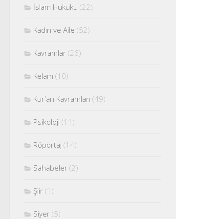
İslam Hukuku
(22)
Kadın ve Aile
(52)
Kavramlar
(26)
Kelam
(10)
Kur'an Kavramları
(49)
Psikoloji
(11)
Röportaj
(14)
Sahabeler
(2)
Şiir
(1)
Siyer
(5)