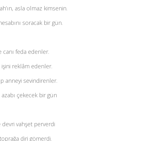
ah’ın, asla olmaz kimsenin.
hesabını soracak bir gün.
e canı feda edenler.
 işini reklâm edenler.
 anneyi sevindirenler.
 azabı çekecek bir gün
e devri vahşet perverdi
 toprağa diri gömerdi.