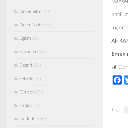
Mahşer
Din ve Bilim
(20)
Katilli
Dinler Tarihi
(35)
İnanma
Eğitim
(16)
Ali KA
Ekonomi
(62)
Emekl
Eleştiri
(12)
Gör
F
Felsefe
(25)
Güncel
(292)
Hadis
(15)
Tags:
İ
İbadetler
(66)