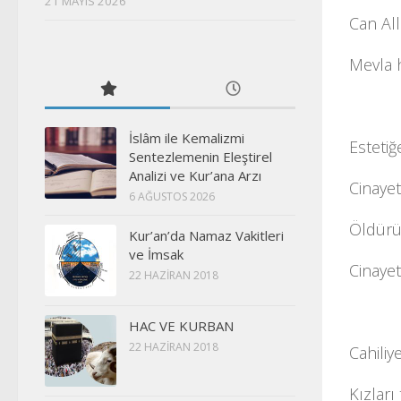
21 MAYIS 2026
Can All
Mevla 
İslâm ile Kemalizmi
Estetiğ
Sentezlemenin Eleştirel
Analizi ve Kur’ana Arzı
Cinayet
6 AĞUSTOS 2026
Öldürüp
Kur’an’da Namaz Vakitleri
ve İmsak
Cinayet
22 HAZIRAN 2018
HAC VE KURBAN
22 HAZIRAN 2018
Cahiliy
Kızları