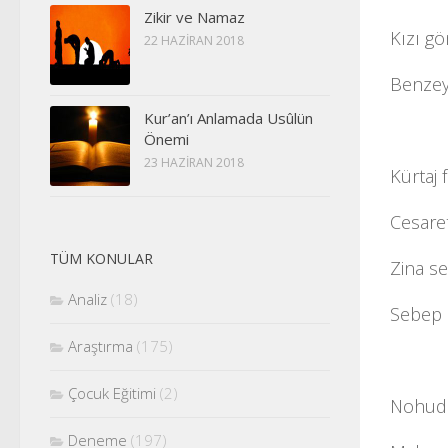
Zikir ve Namaz
Kızı gö
22 HAZIRAN 2018
Benzey
Kur’an’ı Anlamada Usûlün
Önemi
23 HAZIRAN 2018
Kürtaj 
Cesaret
TÜM KONULAR
Zina se
Analiz
(18)
Sebep 
Araştırma
(175)
Çocuk Eğitimi
(2)
Nohudoğ
Deneme
(197)