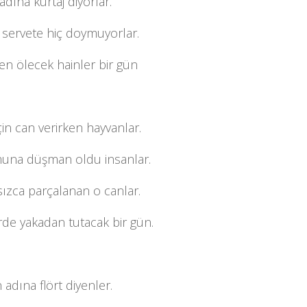
 adına kürtaj diyorlar.
 servete hiç doymuyorlar.
n ölecek hainler bir gün
çin can verirken hayvanlar.
na düşman oldu insanlar.
ızca parçalanan o canlar.
de yakadan tutacak bir gün.
 adına flört diyenler.