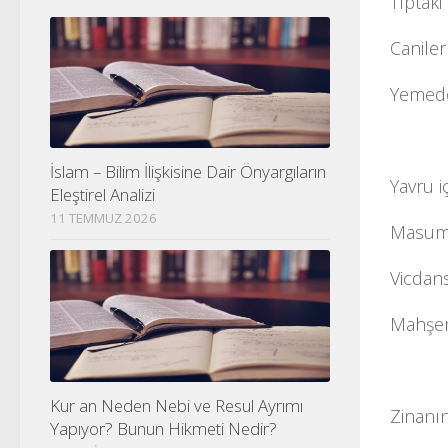
Tıptaki
Caniler
Yemede
İslam – Bilim İlişkisine Dair Önyargıların
Yavru i
Eleştirel Analizi
11 TEMMUZ 2026
Masumu
Vicdans
Mahşer
Kur an Neden Nebi ve Resul Ayrımı
Zinanın
Yapıyor? Bunun Hikmeti Nedir?