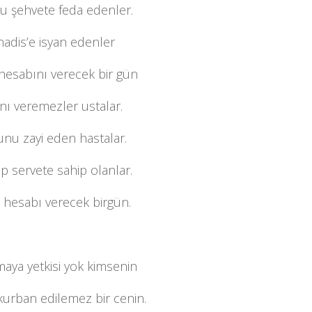
 şehvete feda edenler.
hadis’e isyan edenler
hesabını verecek bir gün
nı veremezler ustalar.
nu zayi eden hastalar.
 servete sahip olanlar.
 hesabı verecek birgün.
aya yetkisi yok kimsenin
kurban edilemez bir cenin.