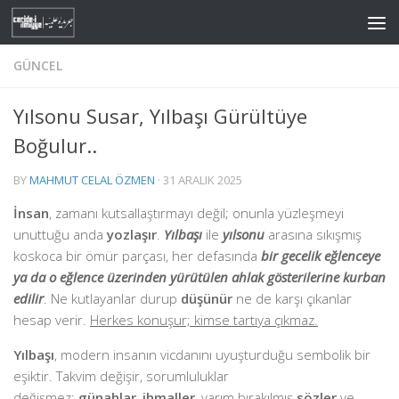
Skip to content
GÜNCEL
Yılsonu Susar, Yılbaşı Gürültüye
Boğulur..
BY
MAHMUT CELAL ÖZMEN
·
31 ARALIK 2025
İnsan
, zamanı kutsallaştırmayı değil; onunla yüzleşmeyi
unuttuğu anda
yozlaşır
.
Yılbaşı
ile
yılsonu
arasına sıkışmış
koskoca bir ömür parçası, her defasında
bir gecelik eğlenceye
ya da o eğlence üzerinden yürütülen ahlak gösterilerine kurban
edilir
. Ne kutlayanlar durup
düşünür
ne de karşı çıkanlar
hesap verir.
Herkes konuşur; kimse tartıya çıkmaz.
Yılbaşı
, modern insanın vicdanını uyuşturduğu sembolik bir
eşiktir. Takvim değişir, sorumluluklar
değişmez;
günahlar
,
ihmaller
, yarım bırakılmış
sözler
ve