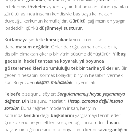
ertelenmiş
tövbeler
aynen taşınır. Kutlama adı altında yapılan
gürültü, aslında insanın kendisiyle baş başa kalmaktan
duyduğu korkunun kamuflajıdır.
Gürültü
, çağımızın en yaygın
ibadetidir; çünkü
düşünmeyi susturur
.
Kutlamaya
şiddetle
karşı çıkanlar
ın durumu ise
daha
masum değildir
. Onlar da çoğu zaman ahlakı bir iç
disiplin olmaktan çıkarıp bir vitrin süsüne dönüştürür.
Yılbaşı
gecesini hedef tahtasına koyarak, yıl boyunca
gösteremedikleri sorumluluğu tek bir tarihe yüklerler
. Bir
gecenin hesabını sormak kolaydır; bir yılın hesabını vermek
zor. Bu yüzden
eleştiri
,
muhasebe
nin yerini alır.
Felsefe
bize şunu söyler:
Sorgulanmamış hayat, yaşanmaya
değmez
.
Din
ise şunu hatırlatır:
Hesap, zamana değil insana
sorulur
. Buna rağmen modern insan, her yılın
sonunda
kendin
i değil
başkalarını
yargılamayı tercih eder.
Çünkü kendine yöneltilen soru, en ağır hükümdür.
İnsan
,
başkasının eğlencesine öfke duyar ama kendi
savurganlığını