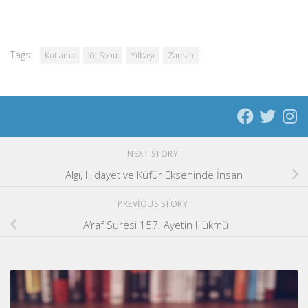
Tags:
Kutlama
Yıl Sonu
Yılbaşı
Zaman
NEXT STORY
Algı, Hidayet ve Küfür Ekseninde İnsan
PREVIOUS STORY
A’raf Suresi 157. Ayetin Hükmü