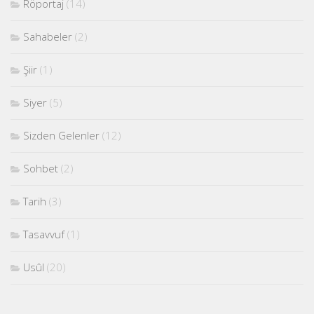
Röportaj
(14)
Sahabeler
(2)
Şiir
(1)
Siyer
(5)
Sizden Gelenler
(12)
Sohbet
(2)
Tarih
(3)
Tasavvuf
(1)
Usûl
(20)