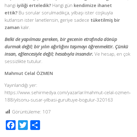
hangi
iyiliği erteledik?
Hangi gün
kendimize ihanet
ettik?
Bu sorular sorulmadıkça, yılbaşı ister coşkuyla
kutlansın ister lanetlensin, geriye sadece
tüketilmiş bir
zaman
kalır.
Belki de yapılması gereken, bir gecenin etrafında dönüp
durmak değil; bir yılın ağırlığını taşımayı öğrenmektir. Çünkü
insan, eğlencesiyle değil; hesabıyla insandır.
Ve hesap, en çok
sessizlikte tutulur.
Mahmut Celal ÖZMEN
Yayınlandığı yer:
https://www.sehirmedya.com/yazarlar/mahmut-celal-ozmen-
188/yilsonu-susar-yilbasi-gurultuye-bogulur-320163
Görüntüleme:
107
Facebook
Twitter
Share