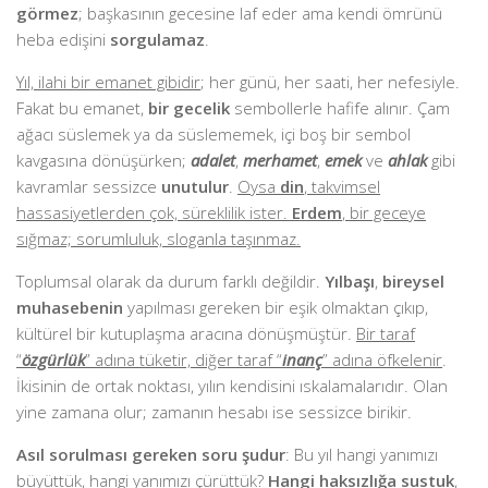
görmez
; başkasının gecesine laf eder ama kendi ömrünü
heba edişini
sorgulamaz
.
Yıl, ilahi bir emanet gibidir
; her günü, her saati, her nefesiyle.
Fakat bu emanet,
bir gecelik
sembollerle hafife alınır. Çam
ağacı süslemek ya da süslememek, içi boş bir sembol
kavgasına dönüşürken;
adalet
,
merhamet
,
emek
ve
ahlak
gibi
kavramlar sessizce
unutulur
.
Oysa
din
, takvimsel
hassasiyetlerden çok, süreklilik ister.
Erdem
, bir geceye
sığmaz; sorumluluk, sloganla taşınmaz.
Toplumsal olarak da durum farklı değildir.
Yılbaşı
,
bireysel
muhasebenin
yapılması gereken bir eşik olmaktan çıkıp,
kültürel bir kutuplaşma aracına dönüşmüştür.
Bir taraf
“
özgürlük
” adına tüketir, diğer taraf “
inanç
” adına öfkelenir
.
İkisinin de ortak noktası, yılın kendisini ıskalamalarıdır. Olan
yine zamana olur; zamanın hesabı ise sessizce birikir.
Asıl sorulması gereken soru şudur
: Bu yıl hangi yanımızı
büyüttük, hangi yanımızı çürüttük?
Hangi
haksızlığa
sustuk
,