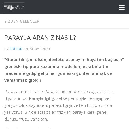
Skip to content
SIZDEN GELENLER
PARAYLA ARANIZ NASIL?
BY
EDITOR
·
20 ŞUBAT 2021
“Garantili işim olsun, devlete atanayım hayatım başlasın”
gibi eski tip para kazanma modelleri; eski bir altın
madenine gidip gelip her gün eski günleri anmak ve
vahlanmak gibidir.
Parayla aranız nasıl? Para, varlığı bir dert yokluğu yara mı
diyorsunuz? Parayla ilgili güzel şeyler söylemek ayıp ve
görgüsüzlük sayılırken, parasızlığı yücelten bir toplumda
yaşıyoruz. Bir de atasözlerimiz var, paraya karşı genel
duruşumuzu yansıtan.