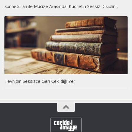
Sünnetullah ile Mucize Arasında: Kudretin Sessiz Disiplini..
Tevhidin Sessizce Geri Çekildiği Yer