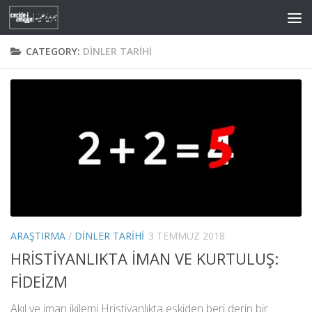
Skip to content
CATEGORY:
DINLER TARIHI
ARAŞTIRMA
/
DINLER TARIHI
3 TEMMUZ 2018
HRİSTİYANLIKTA İMAN VE KURTULUŞ:
FİDEİZM
Akıl ve iman ikilemi Hristiyanlıkta eskiden beri derin bir