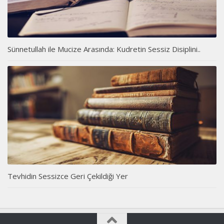
Sünnetullah ile Mucize Arasında: Kudretin Sessiz Disiplini..
Tevhidin Sessizce Geri Çekildiği Yer