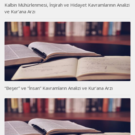
Kalbin Mühürlenmesi, İnşirah ve Hidayet Kavramlarının Analizi
ve Kur’ana Arzı
“Beşer” ve “İnsan” Kavramların Analizi ve Kur’ana Arzı