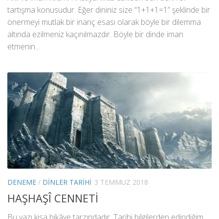
tartışma konusudur. Eğer dininiz size “1+1+1=1” şeklinde bir
önermeyi mutlak bir inanç esası olarak böyle bir dilemma
altında ezilmeniz kaçınılmazdır. Böyle bir dinde iman
etmenin...
DENEME
/
DINLER TARIHI
3 TEMMUZ 2018
HAŞHAŞÎ CENNETİ
Bu yazı kısa hikâye tarzındadır. Tarihi bilgilerden edindiğim