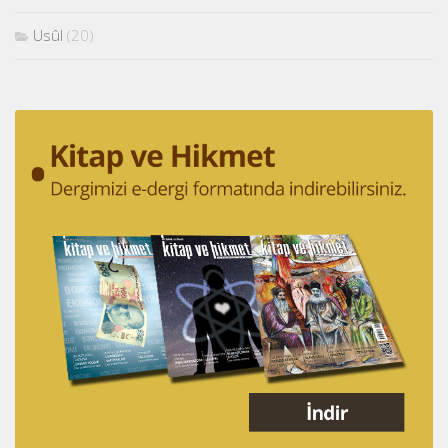
Usûl
(20)