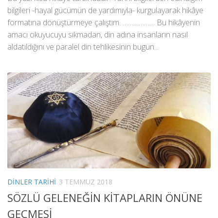
bilgileri -hayal gücümün de yardımıyla- kurgulayarak hikâye
formatına dönüştürmeye çalıştım. ……………… Bu hikâyenin
amacı okuyucuyu sıkmadan, din adına insanların nasıl
aldatıldığını ve paralel din tehlikesinin bugün...
DINLER TARIHI
3 TEMMUZ 2018
SÖZLÜ GELENEĞİN KİTAPLARIN ÖNÜNE
GEÇMESİ