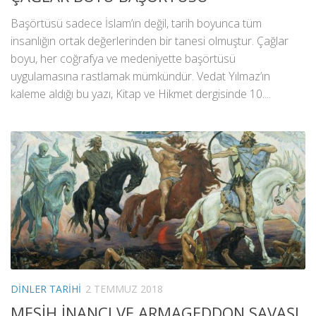
Başörtüsü sadece İslam’ın değil, tarih boyunca tüm
insanlığın ortak değerlerinden bir tanesi olmuştur. Çağlar
boyu, her coğrafya ve medeniyette başörtüsü
uygulamasına rastlamak mümkündür. Vedat Yılmaz’ın
kaleme aldığı bu yazı, Kitap ve Hikmet dergisinde 10....
DINLER TARIHI
2 TEMMUZ 2018
MESİH İNANCI VE ARMAGEDDON SAVAŞI