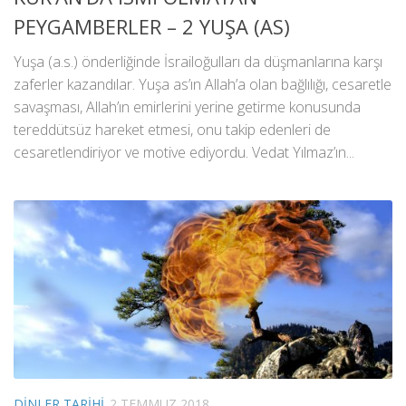
PEYGAMBERLER – 2 YUŞA (AS)
Yuşa (a.s.) önderliğinde İsrailoğulları da düşmanlarına karşı
zaferler kazandılar. Yuşa as’ın Allah’a olan bağlılığı, cesaretle
savaşması, Allah’ın emirlerini yerine getirme konusunda
tereddütsüz hareket etmesi, onu takip edenleri de
cesaretlendiriyor ve motive ediyordu. Vedat Yılmaz’ın...
DINLER TARIHI
2 TEMMUZ 2018