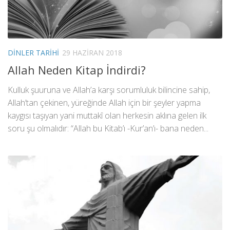
DINLER TARIHI
29 HAZIRAN 2018
Allah Neden Kitap İndirdi?
Kulluk şuuruna ve Allah’a karşı sorumluluk bilincine sahip,
Allah’tan çekinen, yüreğinde Allah için bir şeyler yapma
kaygısı taşıyan yani muttakî olan herkesin aklına gelen ilk
soru şu olmalıdır: “Allah bu Kitab’ı -Kur’an’ı- bana neden...