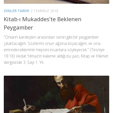
DINLER TARIHI
2 TEMMUZ 2018
Kitab-ı Mukaddes’te Beklenen
Peygamber
“Onların kardeşleri arasından senin gibi bir peygamber
çıkartacağım. Sözlerimi onun ağzına koyacağım; ve ona
emredeceklerimin hepsini insanlara söyleyecek.” (Tesniye
18:18) Vedat Yılmaz’ın kaleme aldığı bu yazı, Kitap ve Hikmet
dergisinde 3. Sayı 1. Yıl...