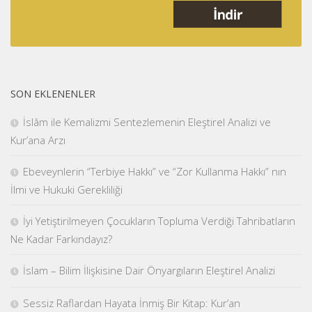
SON EKLENENLER
İslâm ile Kemalizmi Sentezlemenin Eleştirel Analizi ve
Kur’ana Arzı
Ebeveynlerin “Terbiye Hakkı” ve “Zor Kullanma Hakkı” nın
İlmi ve Hukuki Gerekliliği
İyi Yetiştirilmeyen Çocukların Topluma Verdiği Tahribatların
Ne Kadar Farkındayız?
İslam – Bilim İlişkisine Dair Önyargıların Eleştirel Analizi
Sessiz Raflardan Hayata İnmiş Bir Kitap: Kur’an