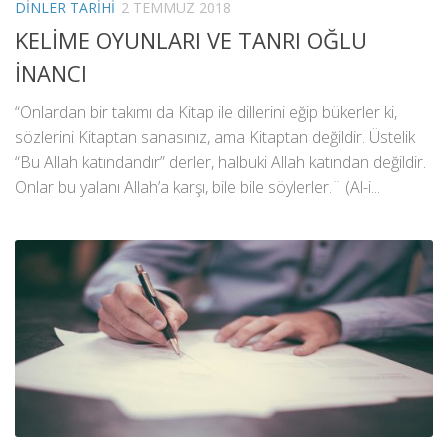
DINLER TARIHI
2 TEMMUZ 2018
KELİME OYUNLARI VE TANRI OĞLU
İNANCI
“Onlardan bir takımı da Kitap ile dillerini eğip bükerler ki,
sözlerini Kitaptan sanasınız, ama Kitaptan değildir. Üstelik
“Bu Allah katındandır” derler, halbuki Allah katından değildir.
Onlar bu yalanı Allah’a karşı, bile bile söylerler.¨ (Al-i...