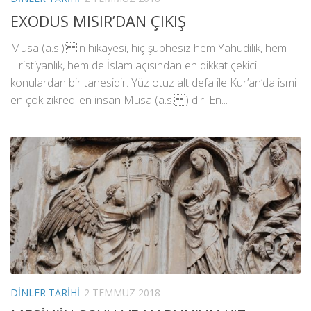
EXODUS MISIR’DAN ÇIKIŞ
Musa (a.s.)’ ın hikayesi, hiç şüphesiz hem Yahudilik, hem
Hristiyanlık, hem de İslam açısından en dikkat çekici
konulardan bir tanesidir. Yüz otuz alt defa ile Kur’an’da ismi
en çok zikredilen insan Musa (a.s. ) dır. En...
DINLER TARIHI
2 TEMMUZ 2018