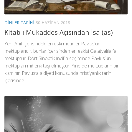
DINLER TARIHI
30 HAZIRAN 2018
Kitab-ı Mukaddes Açısından İsa (as)
Yeni Ahit içerisindeki en eski metinler Pavlus’un
mektuplarıdır, bunlar içerisinden en eskisi Galatyalılar’a
mektuptur. Dört Sinoptik İncil’in seçiminde Pavlus’un
mektupları mihenk taşı olmuştur. Yine de mektupların bir
kısmının Pavlus’a aidiyeti konusunda hristiyanlık tarihi
içerisinde...