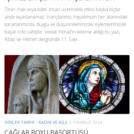
Dinin -hak veya bâtıl- insan üzerindeki etkisi başka hiçbir
şeyle kıyaslanamaz. İnançlarımız, hayatımızın her alanındaki
kararlarımızda, duygu ve düşüncelerimizde, eylemlerimizde
başat role sahiptir. Vedat Yılmaz’ın keleme aldığı bu yazı,
Kitap ve Hikmet dergisinde 11. Sayı...
DINLER TARIHI
/
KADIN VE AILE
3 TEMMUZ 2018
ÇAĞLAR BOYU BAŞÖRTÜSÜ