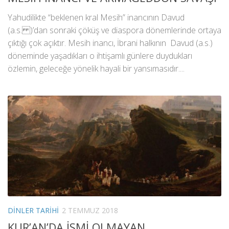
Yahudilikte “beklenen kral Mesih” inancının Davud
(a.s. )’dan sonraki çöküş ve diaspora dönemlerinde ortaya
çıktığı çok açıktır. Mesih inancı, İbrani halkının Davud (a.s.)
döneminde yaşadıkları o ihtişamlı günlere duydukları
özlemin, geleceğe yönelik hayali bir yansımasıdır....
DINLER TARIHI
2 TEMMUZ 2018
KUR’AN’DA İSMİ OLMAYAN