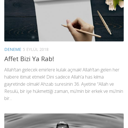
DENEME
5 EYLÜL 2018
Affet Bizi Ya Rab!
Allah’tan gelecek emirlere kulak açmak! Allah’tan gelen her
habere itimat etmek! Dini sadece Allah’a has kılma
gayretinde olmak! Ahzab suresinin 36. Ayetine “Allah ve
Resulü, bir işe hükmettiği zaman, mü’min bir erkek ve mü’min
bir...