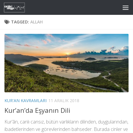
Skip to content
TAGGED:
ALLAH
KUR'AN KAVRAMLARI
11 ARALIK 2018
Kur’an’da Eşyanın Dili
Kur’ân, canlı cansız, bütün varlıkların dilinden, duygularından,
ibadetlerinden ve görevlerinden bahseder. Burada cinler ve