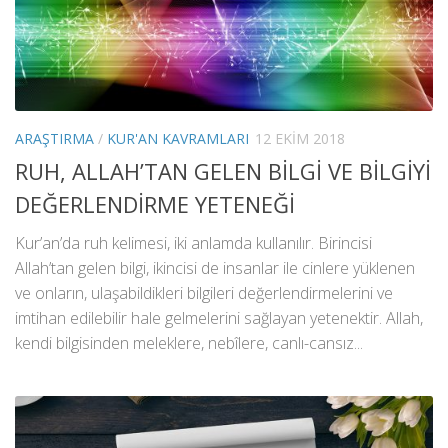
ARAŞTIRMA
/
KUR'AN KAVRAMLARI
12 EKIM 2018
RUH, ALLAH’TAN GELEN BİLGİ VE BİLGİYİ
DEĞERLENDİRME YETENEĞİ
Kur’an’da ruh kelimesi, iki anlamda kullanılır. Birincisi
Allah’tan gelen bilgi, ikincisi de insanlar ile cinlere yüklenen
ve onların, ulaşabildikleri bilgileri değerlendirmelerini ve
imtihan edilebilir hale gelmelerini sağlayan yetenektir. Allah,
kendi bilgisinden meleklere, nebîlere, canlı-cansız...