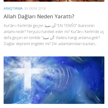
ARAŞTIRMA
30 EKIM 2018
Allah Dağları Neden Yarattı?
Kur’ân-ı Kerîm’de geçen أن تميدَ “EN TEMÎD” ibaresinin
anlamı nedir? Yeryüzü hareket eder mi? Kur’ân-ı Kerîm’de uç
defa geçen en temîde “أن تميدَ” ifadesi hangi anlama gelir?
Dağlar depremi engeller mi? Din adamlarından bazıları,...