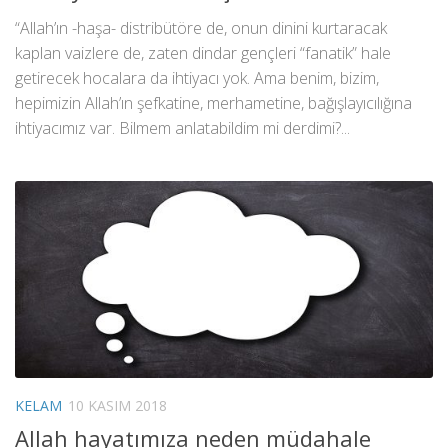
“Allah’ın -haşa- distribütöre de, onun dinini kurtaracak
kaplan vaizlere de, zaten dindar gençleri “fanatik” hale
getirecek hocalara da ihtiyacı yok. Ama benim, bizim,
hepimizin Allah’ın şefkatine, merhametine, bağışlayıcılığına
ihtiyacımız var. Bilmem anlatabildim mi derdimi?...
KELAM
10 KASIM 2018
Allah hayatımıza neden müdahale