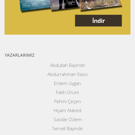
YAZARLARIMIZ
Abdullah Bayındır
Abdurrahman Yazıcı
Erdem Uygan
Fatih Orum
Fehmi Çeçen
Hişam Alabed
Sacide Özlem
Servet Bayındır