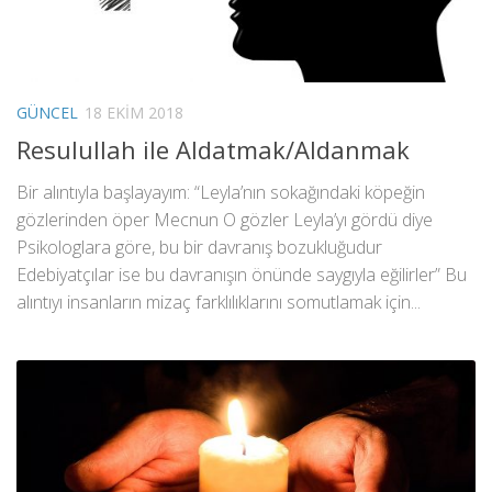
GÜNCEL
18 EKIM 2018
Resulullah ile Aldatmak/Aldanmak
Bir alıntıyla başlayayım: “Leyla’nın sokağındaki köpeğin
gözlerinden öper Mecnun O gözler Leyla’yı gördü diye
Psikologlara göre, bu bir davranış bozukluğudur
Edebiyatçılar ise bu davranışın önünde saygıyla eğilirler” Bu
alıntıyı insanların mizaç farklılıklarını somutlamak için...