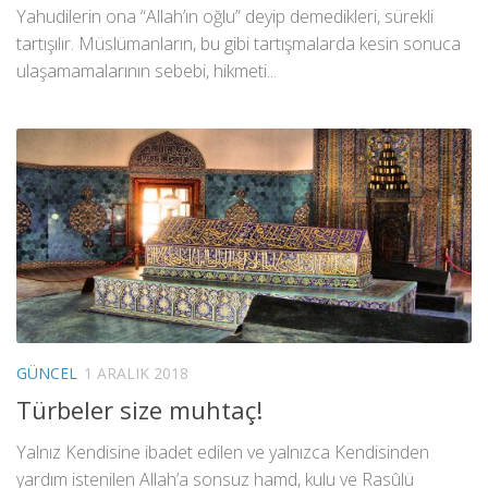
Yahudilerin ona “Allah’ın oğlu” deyip demedikleri, sürekli
tartışılır. Müslümanların, bu gibi tartışmalarda kesin sonuca
ulaşamamalarının sebebi, hikmeti...
GÜNCEL
1 ARALIK 2018
Türbeler size muhtaç!
Yalnız Kendisine ibadet edilen ve yalnızca Kendisinden
yardım istenilen Allah’a sonsuz hamd, kulu ve Rasûlü