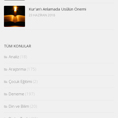
Kur’an’ı Anlamada Usûlün Önemi
23 HAZIRAN 2018
TÜM KONULAR
Analiz
(18)
Araştırma
(175)
Çocuk Eğitimi
(2)
Deneme
(197)
Din ve Bilim
(20)