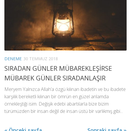
DENEME
30 TEMMUZ 2018
SIRADAN GÜNLER MÜBAREKLEŞİRSE
MÜBAREK GÜNLER SIRADANLAŞIR
Meryem Yalnızca Allah’a özgü kılınan ibadetin ve bu ibadete
karşılık bereketli kılınan bir ömrün en güzel anlamda
örnekleştiği isim. Değişik edebi abartılarla bize bizim
türümüzden bir insan değil de insan üstü bir varlıkmış gibi...
« Önceki sayfa
Sonraki sayfa »