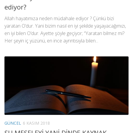
ediyor?
Allah hayatımıza neden müdahale ediyor ? Çünkü bizi
yaratan O’dur. Yani bizim nasıl en iyi şekilde yaşayacağımızı,
en iyi bilen O’dur. Ayette şöyle geçiyor; “Yaratan bilmez mi?
Her şeyin iç yüzünü, en ince ayrıntısıyla bilen...
GÜNCEL
6 KASIM 2018
ŞU MESELEYİ YANİ DİNDE KAYNAK