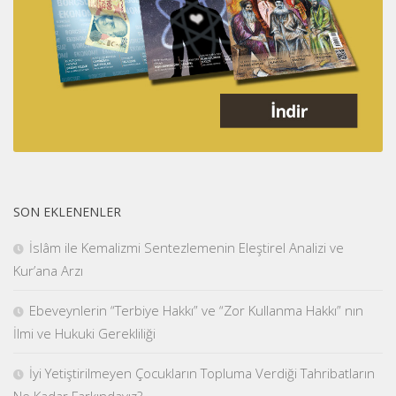
SON EKLENENLER
İslâm ile Kemalizmi Sentezlemenin Eleştirel Analizi ve
Kur’ana Arzı
Ebeveynlerin “Terbiye Hakkı” ve “Zor Kullanma Hakkı” nın
İlmi ve Hukuki Gerekliliği
İyi Yetiştirilmeyen Çocukların Topluma Verdiği Tahribatların
Ne Kadar Farkındayız?