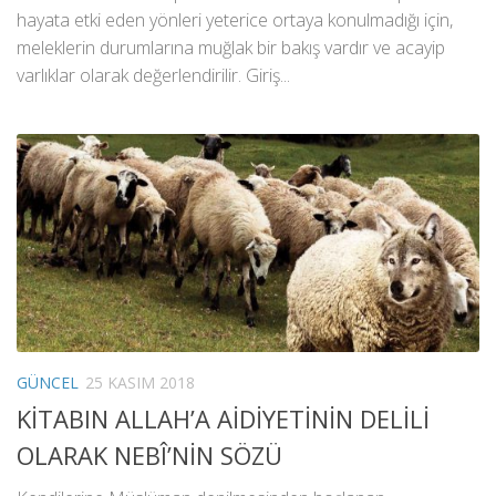
hayata etki eden yönleri yeterice ortaya konulmadığı için,
meleklerin durumlarına muğlak bir bakış vardır ve acayip
varlıklar olarak değerlendirilir. Giriş...
GÜNCEL
25 KASIM 2018
KİTABIN ALLAH’A AİDİYETİNİN DELİLİ
OLARAK NEBÎ’NİN SÖZÜ