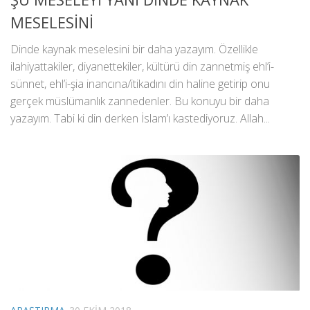
MESELESİNİ
Dinde kaynak meselesini bir daha yazayım. Özellikle
ilahiyattakiler, diyanettekiler, kültürü din zannetmiş ehl’i-
sünnet, ehl’i-şia inancına/itikadını din haline getirip onu
gerçek müslümanlık zannedenler. Bu konuyu bir daha
yazayım. Tabi ki din derken İslam’ı kastediyoruz. Allah...