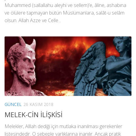
Muhammed (sallallahu aleyhi ve sellem)’e, âline, ashabına
ve ölülere tapmayan bütün Müslümanlara, salât-u selâm
olsun. Allah Azze ve Celle...
GÜNCEL
26 KASIM 2018
MELEK-CİN İLİŞKİSİ
Melekler, Alllah dediği için mutlaka inanılması gerekenler
listesindedir. O sebeple varlıklarına inanılır. Ancak pratik