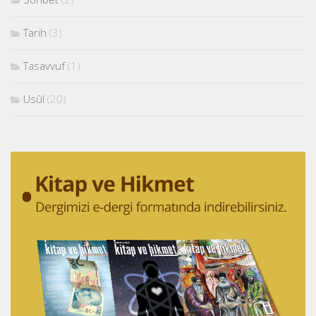
Tarih
(3)
Tasavvuf
(1)
Usûl
(20)