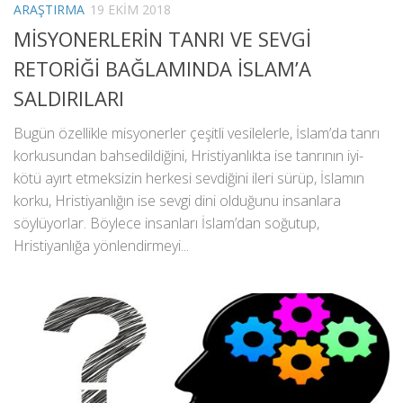
ARAŞTIRMA
19 EKIM 2018
MİSYONERLERİN TANRI VE SEVGİ
RETORİĞİ BAĞLAMINDA İSLAM’A
SALDIRILARI
Bugün özellikle misyonerler çeşitli vesilelerle, İslam’da tanrı
korkusundan bahsedildiğini, Hristiyanlıkta ise tanrının iyi-
kötü ayırt etmeksizin herkesi sevdiğini ileri sürüp, İslamın
korku, Hristiyanlığın ise sevgi dini olduğunu insanlara
söylüyorlar. Böylece insanları İslam’dan soğutup,
Hristiyanlığa yönlendirmeyi...