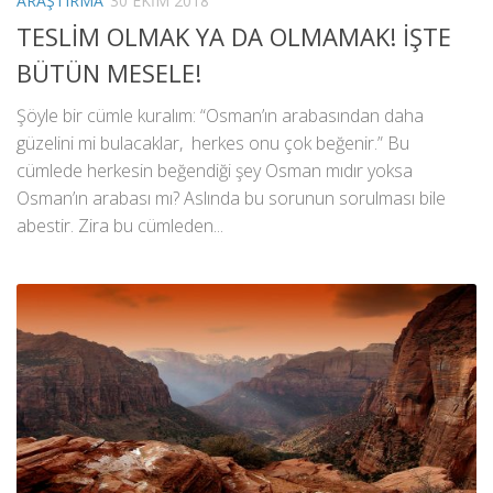
ARAŞTIRMA
30 EKIM 2018
TESLİM OLMAK YA DA OLMAMAK! İŞTE
BÜTÜN MESELE!
Şöyle bir cümle kuralım: “Osman’ın arabasından daha
güzelini mi bulacaklar, herkes onu çok beğenir.” Bu
cümlede herkesin beğendiği şey Osman mıdır yoksa
Osman’ın arabası mı? Aslında bu sorunun sorulması bile
abestir. Zira bu cümleden...