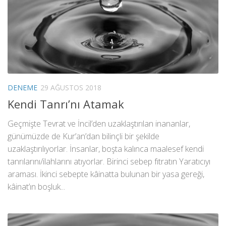
DENEME
29 AĞUSTOS 2018
Kendi Tanrı’nı Atamak
Geçmişte Tevrat ve İncil’den uzaklaştırılan inananlar,
günümüzde de Kur’an’dan bilinçli bir şekilde
uzaklaştırılıyorlar. İnsanlar, boşta kalınca maalesef kendi
tanrılarını/ilahlarını atıyorlar. Birinci sebep fıtratın Yaratıcıyı
araması. İkinci sebepte kâinatta bulunan bir yasa gereği,
kâinat’ın boşluk...