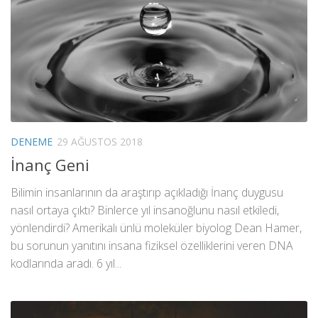
DENEME
29 AĞUSTOS 2018
İnanç Geni
Bilimin insanlarının da araştırıp açıkladığı İnanç duygusu
nasıl ortaya çıktı? Binlerce yıl insanoğlunu nasıl etkiledi,
yönlendirdi? Amerikalı ünlü moleküler biyolog Dean Hamer,
bu sorunun yanıtını insana fiziksel özelliklerini veren DNA
kodlarında aradı. 6 yıl...