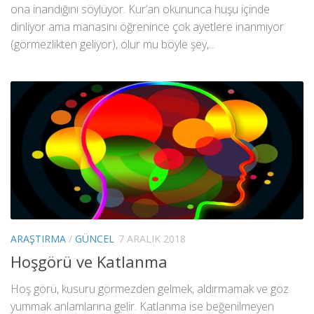
ona inandığını söylüyor. Kur’an okununca huşu içinde
dinliyor ama manasını öğrenince çok ayetlere inanmıyor
(görmezlikten geliyor), olur mu böyle şey,...
ARAŞTIRMA
/
GÜNCEL
7 ARALIK 2018
Hoşgörü ve Katlanma
Hoş görü, kusuru görmezden gelmek, aldırmamak ve göz
yummak anlamlarına gelir. Katlanma ise beğenilmeyen