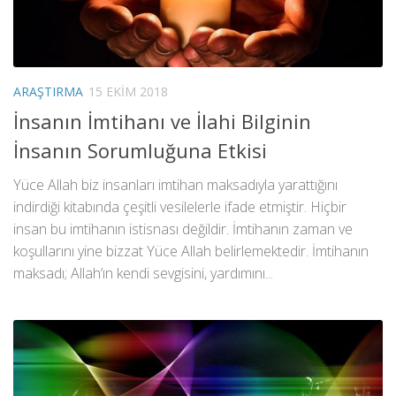
ARAŞTIRMA
15 EKIM 2018
İnsanın İmtihanı ve İlahi Bilginin
İnsanın Sorumluğuna Etkisi
Yüce Allah biz insanları imtihan maksadıyla yarattığını
indirdiği kitabında çeşitli vesilelerle ifade etmiştir. Hiçbir
insan bu imtihanın istisnası değildir. İmtihanın zaman ve
koşullarını yine bizzat Yüce Allah belirlemektedir. İmtihanın
maksadı; Allah’ın kendi sevgisini, yardımını...