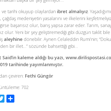
amaktan başka bir şey gelmiyor…
ı ve tarihi okuyup olaylardan
ibret almalıyız
. Yaşadığım
, çağdaş medeniyetin yasalarını ve ilkelerini keşfetmeliyiz
girse başarısız olur, barış yapsa zarar eder. Tarım, sanay
ız olur. Yeni bir şey geliştiremediği gibi düzgün taklit bi
 iş
aleyhine
dönebilir. Aynen Celaleddin Rumi’nin; “Dok
den bir illet…” sözünde bahsettiği gibi…
 Said’in kaleme aldığı bu yazı, www.dirilispostasi.c
2019 tarihinde yayımlanmıştır.
dan çeviren:
Fethi Güngör
üntüleme:
702
acebook
Twitter
Share