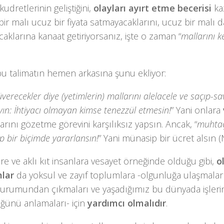
kudretlerinin geliştiğini,
olayları ayırt etme becerisi
kaz
bir malı ucuz bir fiyata satmayacaklarını, ucuz bir malı da
aklarına kanaat getiriyorsanız, işte o zaman “
mallarını k
bu talimatın hemen arkasına şunu ekliyor:
verecekler diye (yetimlerin) mallarını alelacele ve saçıp-
ın: İhtiyacı olmayan kimse tenezzül etmesin!
” Yani onlara
arını gözetme görevini karşılıksız yapsın. Ancak, “
muhtaç
 bir biçimde yararlansın!
” Yani münasip bir ücret alsın (N
re ve aklı kıt insanlara vesayet örneğinde olduğu gibi,
o
lar
da yoksul ve zayıf toplumlara -olgunluğa ulaşmaları
urumundan çıkmaları ve yaşadığımız bu dünyada işlerin
ğünü anlamaları- için
yardımcı olmalıdır
.