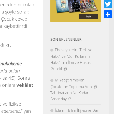
Face
erinden biri olan
a şöyle sorar:
Twitt
? Çocuk cevap
Shar
 kaybettirirdi
SON EKLENENLER
lı kıt
Ebeveynlerin “Terbiye
Hakkı” ve “Zor Kullanma
Hakkı” nın İlmi ve Hukuki
muhakeme
Gerekliliği
arla onları
(Nisa 4:5). Sonra
İyi Yetiştirilmeyen
e onlara
vekâlet
Çocukların Topluma Verdiği
Tahribatların Ne Kadar
Farkındayız?
e ve fiziksel
İslam – Bilim İlişkisine Dair
t ederseniz
,” yani