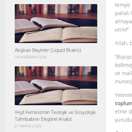
temyiz 
pahalı 
almayac
verin!
”
Allah, 
Akışkan Beyinler (Liquid Brains)
“
Büyüyü
18 HAZIRAN 2026
kalkmay
ve mall
münasip
Yetimle
toplum
etme d
Yeşil Feminizmin Teolojik ve Sosyolojik
Tahribatının Eleştirel Analizi
yürüdü
21 MAYIS 2026