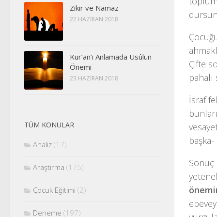
toplum
Zikir ve Namaz
dursun,
22 HAZIRAN 2018
Çocuğun
ahmakl
Kur’an’ı Anlamada Usûlün
Çifte s
Önemi
pahalı 
23 HAZIRAN 2018
İsraf f
bunlar
TÜM KONULAR
vesayet
başka- 
Analiz
(17)
Sonuç o
Araştırma
(175)
yetene
önemi
Çocuk Eğitimi
(2)
ebeveyn
Deneme
(197)