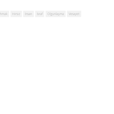
hmak
Hırsız
İnsan
İsraf
Olgunlaşma
Vesayet