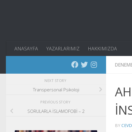
Skip to content
ANASAYFA
YAZARLARIMIZ
HAKKIMIZDA
DENEM
NEXT STORY
AH
Transpersonal Psikoloji
PREVIOUS STORY
İN
SORULARLA İSLAMOFOBİ – 2
BY
CEVD