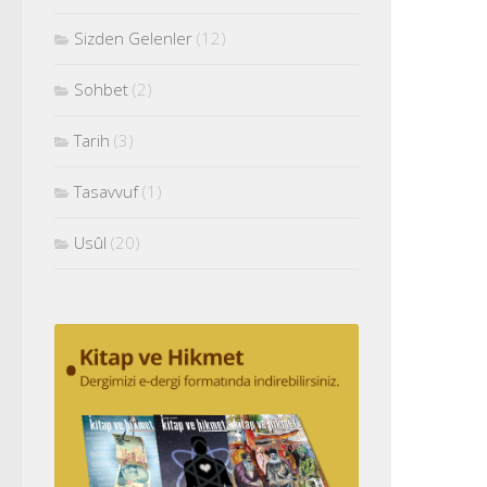
Sizden Gelenler
(12)
Sohbet
(2)
Tarih
(3)
Tasavvuf
(1)
Usûl
(20)