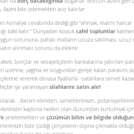
ları da
borç bataklığında
boğarlar. Borcun aslını geri
 faizini bile ödemekten aciz kalırlar.
 Asmai’ye cevabında dediği gibi “ahmak, malını harcar b
ığı bâki kalır.” Dünyadan kopuk
cahil toplumlar
katmerl
oygun sorununa, pahalı malların ucuza satılması, ucuz 
satın alınması sorunu da eklenir.
elaketi, borçlar ve vesayetçilerin bankalarına yatırılan pa
ın üzerine, yağma ve soygundan geriye kalan parasını d
çilerine vererek devasa fiyatlarla –satanlara servet ka
hiçbir işe yaramayan
silahlarını satın alır!
larak… Benim elimden, servetlerimizin, potansiyellerim
klerimizin kaybına neden olan durumdan kurtulmak içi
ni
yinelemekten ve
çözümün bilim ve bilgide olduğu
lerimizin bize çizdiği çerçevenin dışına çıkmakta olduğ