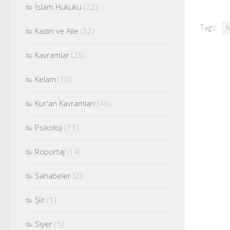
İslam Hukuku
(22)
Tags:
A
Kadın ve Aile
(52)
Kavramlar
(25)
Kelam
(10)
Kur'an Kavramları
(49)
Psikoloji
(11)
Röportaj
(14)
Sahabeler
(2)
Şiir
(1)
Siyer
(5)