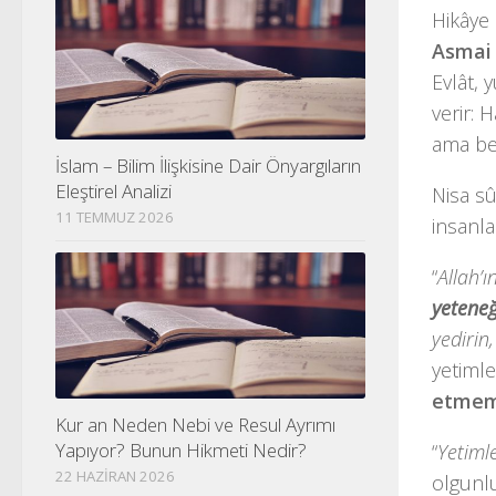
Hikâye 
Asmai
Evlât, 
verir: 
ama be
İslam – Bilim İlişkisine Dair Önyargıların
Eleştirel Analizi
Nisa sû
11 TEMMUZ 2026
insanl
“
Allah’ı
yeteneğ
yedirin
yetimle
etmem
Kur an Neden Nebi ve Resul Ayrımı
Yapıyor? Bunun Hikmeti Nedir?
“
Yetiml
22 HAZIRAN 2026
olgunlu