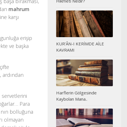
aş başa bırakması,
Hikmeti Nedir?
ndan
mahrum
ine karşı
lgunluğa erişip
KUR’ÂN-I KERİMDE AİLE
kte ve başka
KAVRAMI
çifte
r, ardından
Harflerin Gölgesinde
servetlerini
Kaybolan Mana..
ğarlar… Para
arının bolluğuna
rı olmayan