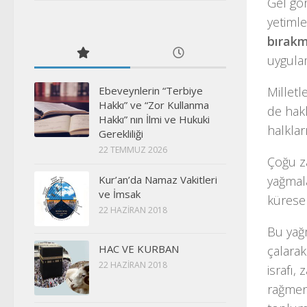
Gel gör
yetimle
bırakm
uygulam
Ebeveynlerin “Terbiye
Milletl
Hakkı” ve “Zor Kullanma
de hak
Hakkı” nın İlmi ve Hukuki
halklar
Gerekliliği
22 TEMMUZ 2026
Çoğu 
Kur’an’da Namaz Vakitleri
yağmala
ve İmsak
küresel
22 HAZIRAN 2018
Bu yağm
HAC VE KURBAN
çalarak
22 HAZIRAN 2018
israfı,
rağmen