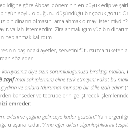
edildiğine göre Abbasi döneminin en büyük edip ve şairl
bir gün soylu olduğunu düşündüğü bir çocuk görür. On
yüz bin dinarın olmasını ama ahmak olmayı ister miydin
Hayır, vallahi istemezdim. Zira ahmaklığım yüz bin dinarımı
n hep ahmak kalırdım!
resinin başındaki ayetler, servetini fütursuzca tüketen ak
ardan söz eder:
n koruyasınız diye sizin sorumluluğunuza bıraktığı malları,
i zayıf
(mal sahiplerinin) eline terk etmeyin! Fakat bu mall
, giydirin ve onlara (duruma) münasip bir dille izah edin!
” 
rden bahseder ve tecrübelerini geliştirecek işlemlerind
izi emreder
:
eri, evlenme çağına gelinceye kadar gözetin.
” Yani ergenliğ
ğa ulaşana kadar. “
Ama eğer aklen olgunlaştıklarını tespi