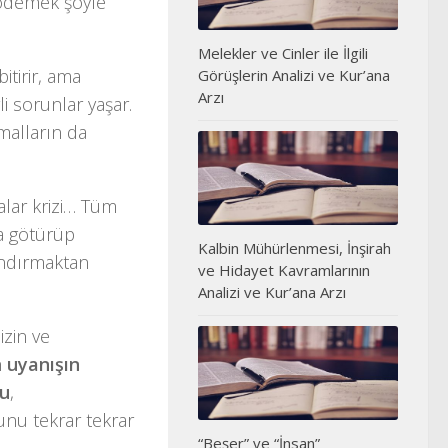
 ödemek şöyle
Melekler ve Cinler ile İlgili
itirir, ama
Görüşlerin Analizi ve Kur’ana
Arzı
i sorunlar yaşar.
malların da
ralar krizi… Tüm
a götürüp
Kalbin Mühürlenmesi, İnşirah
zandırmaktan
ve Hidayet Kavramlarının
Analizi ve Kur’ana Arzı
izin ve
n
uyanışın
nu
,
unu tekrar tekrar
“Beşer” ve “İnsan”