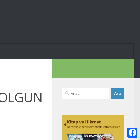
Arama:
 OLGUN