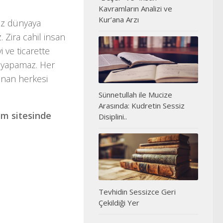
Kavramların Analizi ve
Kur’ana Arzı
ız dünyaya
. Zira cahil insan
i ve ticarette
le yapamaz. Her
unan herkesi
Sünnetullah ile Mucize
Arasında: Kudretin Sessiz
om sitesinde
Disiplini..
Tevhidin Sessizce Geri
Çekildiği Yer