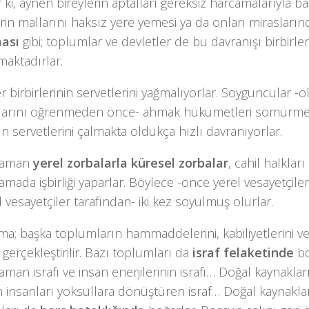
 ki, aynen bireylerin aptalları gereksiz harcamalarıyla b
rin mallarını haksız yere yemesi ya da onları mirasları
ası
gibi; toplumlar ve devletler de bu davranışı birbirler
aktadırlar.
er birbirlerinin servetlerini yağmalıyorlar. Soyguncular -o
larını öğrenmeden önce- ahmak hükümetleri sömürme
ın servetlerini çalmakta oldukça hızlı davranıyorlar.
zaman
yerel zorbalarla küresel zorbalar
, cahil halkları 
mada işbirliği yaparlar. Böylece -önce yerel vesayetçile
 vesayetçiler tarafından- iki kez soyulmuş olurlar.
a; başka toplumların hammaddelerini, kabiliyetlerini ve 
 gerçekleştirilir. Bazı toplumları da
israf felaketinde
bo
 zaman israfı ve insan enerjilerinin israfı… Doğal kaynakl
 insanları yoksullara dönüştüren israf… Doğal kaynakla