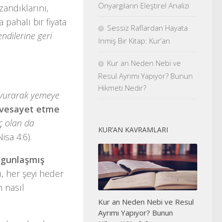
Önyargıların Eleştirel Analizi
andıklarını,
 pahalı bir fiyata
Sessiz Raflardan Hayata
endilerine geri
İnmiş Bir Kitap: Kur’an
Kur an Neden Nebi ve
Resul Ayrımı Yapıyor? Bunun
Hikmeti Nedir?
savurarak yemeye
vesayet etme
 olan da
KUR’AN KAVRAMLARI
isa 4:6).
lgunlaşmış
, her şeyi heder
 nasıl
Kur an Neden Nebi ve Resul
Ayrımı Yapıyor? Bunun