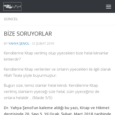
Skip to content
GÜNCEL
BİZE SORUYORLAR
BY
YAHYA ŞENOL
·
12 ŞUBAT 2019
Kendilerine Kitap verilmiş olup yiyecekleri bize helal kılınanlar
kimlerdir?
Kendilerine Kitap verilenler ve onların yiyecekleri ile ilgili olarak
Allah Teala şöyle buyurmuştur:
Bugün size, temiz olanlar helal kılındı. Kendilerine Kitap
verilmiş olanların yiyeceği size helal, sizin yiyeceğiniz de
onlara helaldir… (Maide 5/5)
Dr. Yahya Şenol’un kaleme aldığı bu yazı, Kitap ve Hikmet
dergisinde 20. Sayı 5. Yıl Ocak, Şubat, Mart 2018 tarihinde