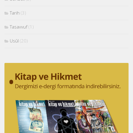
Tarih
(3)
Tasavvuf
(1)
Usûl
(20)