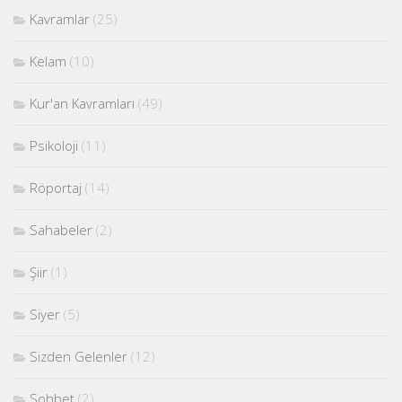
Kavramlar
(25)
Kelam
(10)
Kur'an Kavramları
(49)
Psikoloji
(11)
Röportaj
(14)
Sahabeler
(2)
Şiir
(1)
Siyer
(5)
Sizden Gelenler
(12)
Sohbet
(2)