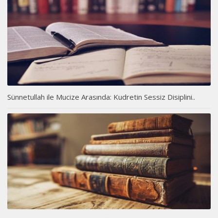
Sünnetullah ile Mucize Arasında: Kudretin Sessiz Disiplini..