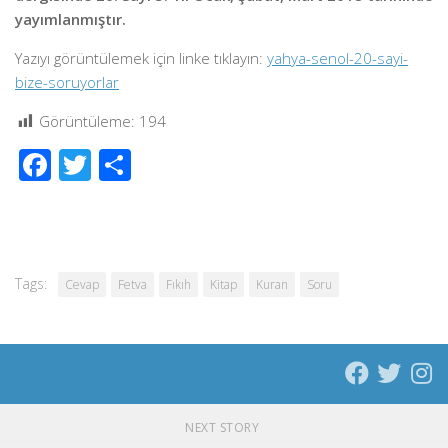
yayımlanmıştır.
Yazıyı görüntülemek için linke tıklayın:
yahya-senol-20-sayi-
bize-soruyorlar
Görüntüleme:
194
Facebook
Twitter
Share
Tags:
Cevap
Fetva
Fıkıh
Kitap
Kuran
Soru
NEXT STORY