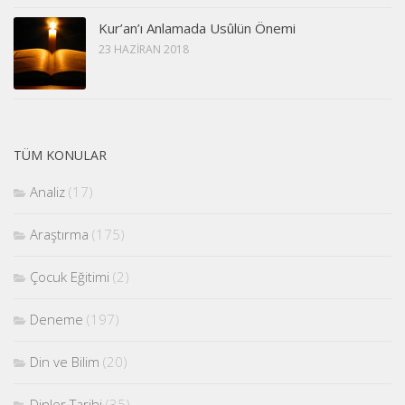
Kur’an’ı Anlamada Usûlün Önemi
23 HAZIRAN 2018
TÜM KONULAR
Analiz
(17)
Araştırma
(175)
Çocuk Eğitimi
(2)
Deneme
(197)
Din ve Bilim
(20)
Dinler Tarihi
(35)