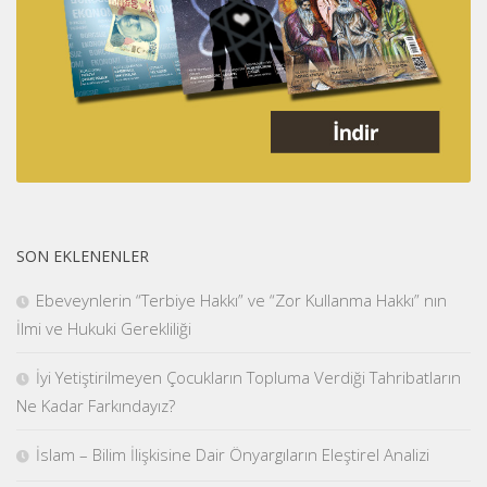
SON EKLENENLER
Ebeveynlerin “Terbiye Hakkı” ve “Zor Kullanma Hakkı” nın
İlmi ve Hukuki Gerekliliği
İyi Yetiştirilmeyen Çocukların Topluma Verdiği Tahribatların
Ne Kadar Farkındayız?
İslam – Bilim İlişkisine Dair Önyargıların Eleştirel Analizi