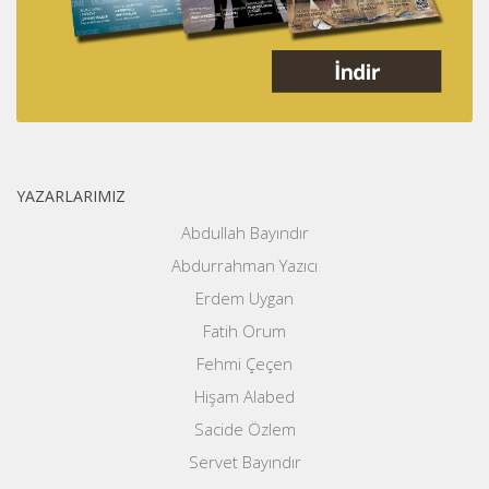
YAZARLARIMIZ
Abdullah Bayındır
Abdurrahman Yazıcı
Erdem Uygan
Fatih Orum
Fehmi Çeçen
Hişam Alabed
Sacide Özlem
Servet Bayındır