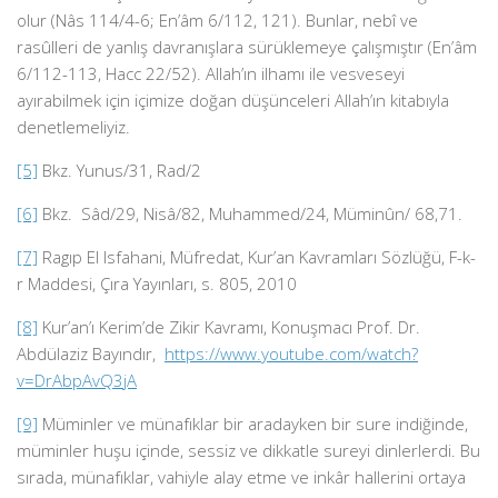
olur (Nâs 114/4-6; En’âm 6/112, 121). Bunlar, nebî ve
rasûlleri de yanlış davranışlara sürüklemeye çalışmıştır (En’âm
6/112-113, Hacc 22/52). Allah’ın ilhamı ile vesveseyi
ayırabilmek için içimize doğan düşünceleri Allah’ın kitabıyla
denetlemeliyiz.
[5]
Bkz. Yunus/31, Rad/2
[6]
Bkz. Sâd/29, Nisâ/82, Muhammed/24, Müminûn/ 68,71.
[7]
Ragıp El Isfahani, Müfredat, Kur’an Kavramları Sözlüğü, F-k-
r Maddesi, Çıra Yayınları, s. 805, 2010
[8]
Kur’an’ı Kerim’de Zikir Kavramı, Konuşmacı Prof. Dr.
Abdülaziz Bayındır,
https://www.youtube.com/watch?
v=DrAbpAvQ3jA
[9]
Müminler ve münafıklar bir aradayken bir sure indiğinde,
müminler huşu içinde, sessiz ve dikkatle sureyi dinlerlerdi. Bu
sırada, münafıklar, vahiyle alay etme ve inkâr hallerini ortaya