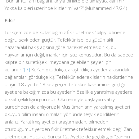
“Bunlar Kur’an’ı bağlantılarıyla birlikte ele almayacaklar mı?
Yoksa kalpleri üzerinde kilitler mi var?” (Muhammed 47/24)
F-k-r
Türkçemizde de kullandığımız fikir üretmek “bilgiyi bilinene
doğru sevk eden güçtür. Tefekkür ise, bu gücün akli
nazara/akıl bakış açısına göre hareket etmesidir ki, bu
hayvanlar için değil, inanlar için söz konusudur. Bu da sadece
kalpte bir sureti/şekli meydana gelebilen şeyler için
kullanılır.”
[7]
Kur’an okudukça, araştırdıkça ayetler arasındaki
bağlantıları gördükçe kişi Tefekkür ederek işlerin hakikatlerine
ulaşır. 18 ayette 18 kez geçen tefekkür kavramının geçtiği
ayetlere baktığımızda bu ayetlerin özellikle yaratılmış ayetlere
dikkat çekildiğini görürüz. Oku emriyle başlayan vahiy
sürecinden de anlıyoruz ki Müslümanların yaratılmış ayetleri
okuyup bilim insanı olmaları yönünde teşvik edildiklerini
anlarız. Yaratılmış ayetleri araştırmadan, bilmeden
oturduğumuz yerden fikir üretmek tefekkür etmek değil Zan
üretmektir. Hucurat Suresi 12. Ayette de geçtiği gibi “zannın