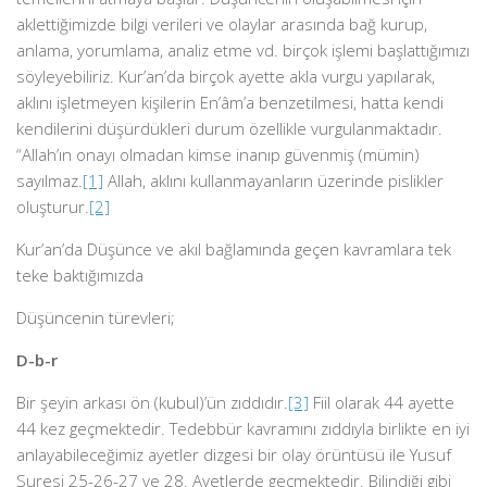
aklettiğimizde bilgi verileri ve olaylar arasında bağ kurup,
anlama, yorumlama, analiz etme vd. birçok işlemi başlattığımızı
söyleyebiliriz. Kur’an’da birçok ayette akla vurgu yapılarak,
aklını işletmeyen kişilerin En’âm’a benzetilmesi, hatta kendi
kendilerini düşürdükleri durum özellikle vurgulanmaktadır.
“Allah’ın onayı olmadan kimse inanıp güvenmiş (mümin)
sayılmaz.
[1]
Allah, aklını kullanmayanların üzerinde pislikler
oluşturur.
[2]
Kur’an’da Düşünce ve akıl bağlamında geçen kavramlara tek
teke baktığımızda
Düşüncenin türevleri;
D-b-r
Bir şeyin arkası ön (kubul)’ün zıddıdır.
[3]
Fiil olarak 44 ayette
44 kez geçmektedir. Tedebbür kavramını zıddıyla birlikte en iyi
anlayabileceğimiz ayetler dizgesi bir olay örüntüsü ile Yusuf
Suresi 25-26-27 ve 28. Ayetlerde geçmektedir. Bilindiği gibi