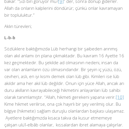
bakar: “Sizi biri görüyor mu?
[9]
” der, sonra dönüp giderler.
Allah da onların kalplerini döndürür; çünkü onlar kavramayan
bir topluluktur.”
Aklın türevleri;
L-b-b
Sözlüklere baktığımızda Lüb herhangi bir şaibeden arınmış
olan akıl anlamı ön plana çıkmaktadır. Bu kavram 16 Ayette 16
kez geçmektedir. Bu şekilde ad olmasının nedeni, insan da
var olan anlamların özü olmasındandır. Bir şeyin iç yüzü, özü,
cevheri, aslı, en iyi kısmı demek olan lüb gibi. Kimileri ise lüb
akıldır ama her akıl lüb değildir. Onun için yüce Allah, ancak arı
duru akılların kavrayabileceği hikmetini anlayanları lüb sahibi
olarak tanımlamıştır. “Allah, hikmeti gerekeni yapana verir.
[10]
Kime hikmet verilirse, ona çok hayırlı bir şey verilmiş olur. Bu
bilgiye (hikmete) sağlam duruşlu olanlardan başkası ulaşamaz.
Ayetlere baktığımızda kısaca takva da kusur etmemeye
çalışan ulü’l-elbâb olanlar, kıssalardan ibret alamaya çalışırlar.