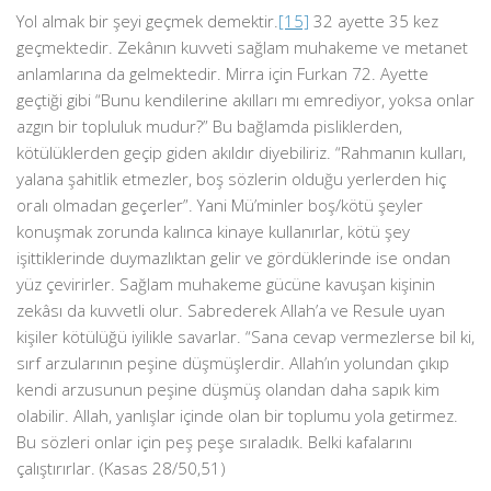
Yol almak bir şeyi geçmek demektir.
[15]
32 ayette 35 kez
geçmektedir. Zekânın kuvveti sağlam muhakeme ve metanet
anlamlarına da gelmektedir. Mirra için Furkan 72. Ayette
geçtiği gibi “Bunu kendilerine akılları mı emrediyor, yoksa onlar
azgın bir topluluk mudur?” Bu bağlamda pisliklerden,
kötülüklerden geçip giden akıldır diyebiliriz. “Rahmanın kulları,
yalana şahitlik etmezler, boş sözlerin olduğu yerlerden hiç
oralı olmadan geçerler”. Yani Mü’minler boş/kötü şeyler
konuşmak zorunda kalınca kinaye kullanırlar, kötü şey
işittiklerinde duymazlıktan gelir ve gördüklerinde ise ondan
yüz çevirirler. Sağlam muhakeme gücüne kavuşan kişinin
zekâsı da kuvvetli olur. Sabrederek Allah’a ve Resule uyan
kişiler kötülüğü iyilikle savarlar. “Sana cevap vermezlerse bil ki,
sırf arzularının peşine düşmüşlerdir. Allah’ın yolundan çıkıp
kendi arzusunun peşine düşmüş olandan daha sapık kim
olabilir. Allah, yanlışlar içinde olan bir toplumu yola getirmez.
Bu sözleri onlar için peş peşe sıraladık. Belki kafalarını
çalıştırırlar. (Kasas 28/50,51)