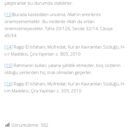
çalıştıranlar bu durumda olabilirler.
[13]
Burada kastedilen unutma, Allah’ın emirlerini
önemsememektir. Bu nedenle Allah da onları
önemsemeyecektir, Taha 20/126, Secde 32/14, Câsiye
45/34.
[14]
Ragıp El Isfahani, Müfredat, Kur’an Kavramları Sözlüğü, H-
c-r Maddesi, Çıra Yayınları s. 805, 2010
[15]
Rahmanın kulları, yalana şahitlik etmezler, boş sözlerin
olduğu yerlerden hiç oralı olmadan geçerler,
[16]
Ragıp El Isfahani, Müfredat, Kur’an Kavramları Sözlüğü, H-
l-m Maddesi, Çıra Yayınları s. 305, 2010
Görüntüleme:
562