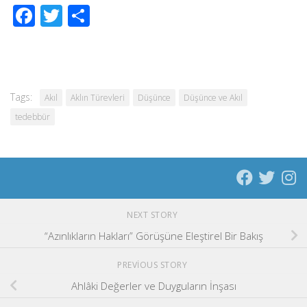
Facebook
Twitter
Share
Tags:
Akıl
Aklın Türevleri
Düşünce
Düşünce ve Akıl
tedebbür
NEXT STORY
“Azınlıkların Hakları” Görüşüne Eleştirel Bir Bakış
PREVIOUS STORY
Ahlâki Değerler ve Duyguların İnşası