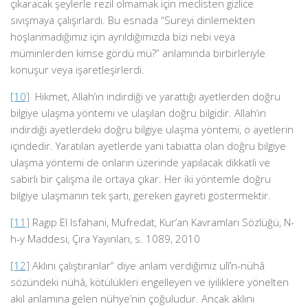
çıkaracak şeylerle rezil olmamak için meclisten gizlice
sıvışmaya çalışırlardı. Bu esnada “Sureyi dinlemekten
hoşlanmadığımız için ayrıldığımızda bizi nebi veya
müminlerden kimse gördü mü?” anlamında birbirleriyle
konuşur veya işaretleşirlerdi.
[10]
Hikmet, Allah’ın indirdiği ve yarattığı ayetlerden doğru
bilgiye ulaşma yöntemi ve ulaşılan doğru bilgidir. Allah’ın
indirdiği ayetlerdeki doğru bilgiye ulaşma yöntemi, o ayetlerin
içindedir. Yaratılan ayetlerde yani tabiatta olan doğru bilgiye
ulaşma yöntemi de onların üzerinde yapılacak dikkatli ve
sabırlı bir çalışma ile ortaya çıkar. Her iki yöntemle doğru
bilgiye ulaşmanın tek şartı, gereken gayreti göstermektir.
[11]
Ragıp El Isfahani, Müfredat, Kur’an Kavramları Sözlüğü, N-
h-y Maddesi, Çıra Yayınları, s. 1089, 2010
[12]
Aklını çalıştıranlar” diye anlam verdiğimiz ulî’n-nühâ
sözündeki nühâ, kötülükleri engelleyen ve iyiliklere yönelten
akıl anlamına gelen nühye’nin çoğuludur. Ancak aklını