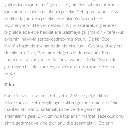
çoğundan kaçınmamız” gerekir. Kişinin fikir sahibi olabilmesi
için elinde ölçütlerinin olması gerekir. Sebep ve sonuçlarıyla
birlikte düşünmesi gereken konular, Kur’an da bize
ölçütleriyle birlikte vermektedir. Kişi araştırarak, öğrenerek,
bilgi elde ede ede hakikatlere ulaşmaya çalışmalıdır ki tefekkür
eylemini hakkıyla gerçekleştirebilmiş olsun. De ki: “Size
‘Allah’ın hazineleri yanımdadır’ demiyorum. Gaybı /gizli şeyleri
de bilmem. Size, ‘Ben bir meleğim’ de demiyorum. Ben
sadece bana vahyedilen Kur’an’a uyarım.” De ki: “Gören ile
görmeyen bir olur mu? Hiç tefekkür etmez misiniz?”(Enam
6/50)
Z-k-r
Kur’an’da zikir kavramı 264 ayette 292 kez geçmektedir.
Tezekkür zikir kelimesiyle aynı kökten gelmektedir. Zikir “Bir
marifeti zihinde toparlamak, kalbe ve dile getirmek
anlamlarına gelir. Zikir, zihinde toplanan marifet, Tezekkür onu
zihne getirmek ve yine zikir onu dile getirmektir. Elçilerin