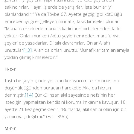
sakındırırlar. Hayırlı işlerde de yarışırlar. İşte bunlar iyi
olanlardandır.” Ya da Tövbe 67. Ayette geçtiği gibi kötülüğü
emreden iyiliği engelleyen münafık, fasık kimseler olurlar.
“Münafık erkeklerle münafık kadınların birbirlerinden farkı
yoktur. Onlar münkeri /kötü şeyleri emreder, marufu /iyi
şeyleri de yasaklarlar. Eli sıkı davranırlar. Onlar Allah’ı
unuttular
[13]
, Allah da onları unuttu. Münafıklar tam anlamıyla
yoldan çıkmış kimselerdir.”
H-c-r
Taşta bir şeyin içinde yer alan koruyucu nitelik manası da
düşünüldüğünden buradan hareketle Akla da hicrun
denmiştir.
[14]
Çünkü insan akıl sayesinde nefsinin her
istediğini yapmaktan kendisini koruma imkânına kavuşur. 18
ayette 21 kez geçmektedir. ”Bunlarda, akıl sahibi olan için bir
yemin var, değil mi?” (Fecr 89/5)
M-r-r