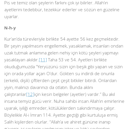
Pis ve temiz olan şeylerin farkını çok iyi bilirler. Allah’ın
ayetlerini tedebbür, tezekkür ederler ve sözün en güzeline
uyarlar.
N-h-y
Kur’an’da türevleriyle birlikte 54 ayette 56 kez geçmektedir.
Bir şeyin yapılmasını engellemek, yasaklamak, insanları ondan
uzak tutmak anlamına gelen nehiy için kötü şeyleri yapmayı
yasaklayan akıldır.
[11]
Taha 53 ve 54. Ayetleri birlikte
okuduğumuzda “Yeryüzünü sizin için beşik gibi yapan ve sizin
için orada yollar açan O’dur. Gökten su indirdi de onunla
(erkekli, dişili) çiftlerden çeşit çeşit bitkiler bitirdi. Onlardan
yiyin, malınızı davarınızı da otlatın. Bunda aklını
çalıştıranlar
[12]
için kesin belgeler (ayetler) vardır.” Bu akıl
insana temyiz gücü verir. Nuha sahibi insan Allah’ın emirlerine
uyarak, iyiliği emreder, kötülüklerden sakındırmaya çalışır.
Böylelikle Al-i İmran 114. Ayette geçtiği gibi kurtuluşa ermiş
Salih kişilerden olurlar. “Allah’a ve ahiret gününe inanıp
güvenir, iyi şeylerin yapılmasını ister ve kötü şeylerden