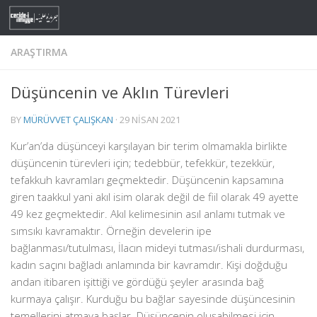
Skip to content
ARAŞTIRMA
Düşüncenin ve Aklın Türevleri
BY
MÜRÜVVET ÇALIŞKAN
·
29 NISAN 2021
Kur’an’da düşünceyi karşılayan bir terim olmamakla birlikte
düşüncenin türevleri için; tedebbür, tefekkür, tezekkür,
tefakkuh kavramları geçmektedir. Düşüncenin kapsamına
giren taakkul yani akıl isim olarak değil de fiil olarak 49 ayette
49 kez geçmektedir. Akıl kelimesinin asıl anlamı tutmak ve
sımsıkı kavramaktır. Örneğin develerin ipe
bağlanması/tutulması, İlacın mideyi tutması/ishali durdurması,
kadın saçını bağladı anlamında bir kavramdır. Kişi doğduğu
andan itibaren işittiği ve gördüğü şeyler arasında bağ
kurmaya çalışır. Kurduğu bu bağlar sayesinde düşüncesinin
temellerini atmaya başlar. Düşüncenin oluşabilmesi için