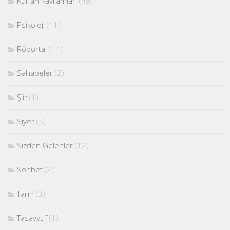
Kur'an Kavramları
(49)
Psikoloji
(11)
Röportaj
(14)
Sahabeler
(2)
Şiir
(1)
Siyer
(5)
Sizden Gelenler
(12)
Sohbet
(2)
Tarih
(3)
Tasavvuf
(1)