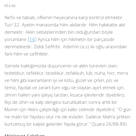
H-l-m
Nefsi ve tabiatı, öfkenin heyecanına karşı kontrol etmektir.
Tur/ 32. Ayetin manasında hilm akıllardır. Hilm hakikatte akıl
demektir. Aklın sebeplerinden biri olduğundan böyle
yorumlanır.
[16]
Ayrıca hilm için hikmetin bir parçasıdır
denmektedir. Zıddı Sefih’tir. Adem’in (a.s) iki oğlu arasındaki
fark hilm ve sefihliktir.
Genele baktığımızda düşüncenin ve aklın türevleri olan;
tedebbür, tefekkür, tezekkür, tefakkuh, lüb, nuha, hicr, mirra
ve hilm gibi kavramların iyi ve kötü, güzel ve çirkin, pis ve
temiz, faydalı ve zararlı tüm olgu ve olayları ayırt etmek için,
zihnin halleri yani işleyiş tarzları, kısaca işlevleridir diyebiliriz.
Kişi de zihin ve kalp dengesi kurulduktan sonra artık bir
Mümin için Aklını çalıştırdığı için kalbi selimdir diyebiliriz. “O gün
ne malın bir faydası olur ne de evladın. Sadece Allah’a şirkten
kurtulmuş bir kalple gelenler fayda görür.” (Şuara 26/88-89)
Mürüvvet Çalışkan