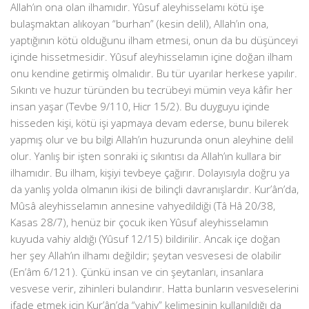
Allah’ın ona olan ilhamıdır. Yûsuf aleyhisselamı kötü işe
bulaşmaktan alıkoyan “burhan” (kesin delil), Allah’ın ona,
yaptığının kötü olduğunu ilham etmesi, onun da bu düşünceyi
içinde hissetmesidir. Yûsuf aleyhisselamın içine doğan ilham
onu kendine getirmiş olmalıdır. Bu tür uyarılar herkese yapılır.
Sıkıntı ve huzur türünden bu tecrübeyi mümin veya kâfir her
insan yaşar (Tevbe 9/110, Hicr 15/2). Bu duyguyu içinde
hisseden kişi, kötü işi yapmaya devam ederse, bunu bilerek
yapmış olur ve bu bilgi Allah’ın huzurunda onun aleyhine delil
olur. Yanlış bir işten sonraki iç sıkıntısı da Allah’ın kullara bir
ilhamıdır. Bu ilham, kişiyi tevbeye çağırır. Dolayısıyla doğru ya
da yanlış yolda olmanın ikisi de bilinçli davranışlardır. Kur’ân’da,
Mûsâ aleyhisselamın annesine vahyedildiği (Tâ Hâ 20/38,
Kasas 28/7), henüz bir çocuk iken Yûsuf aleyhisselamın
kuyuda vahiy aldığı (Yûsuf 12/15) bildirilir. Ancak içe doğan
her şey Allah’ın ilhamı değildir; şeytan vesvesesi de olabilir
(En’âm 6/121). Çünkü insan ve cin şeytanları, insanlara
vesvese verir, zihinleri bulandırır. Hatta bunların vesveselerini
ifade etmek için Kur’ân’da “vahiy” kelimesinin kullanıldığı da