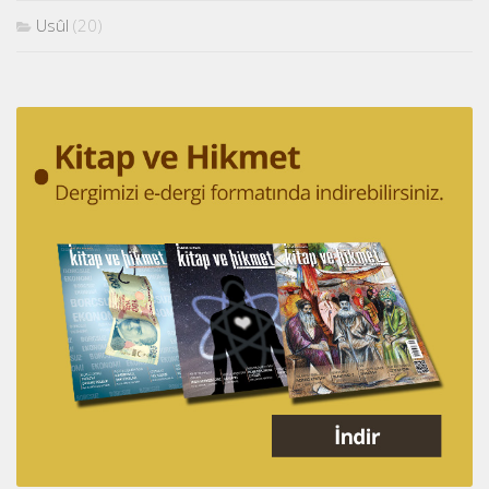
Usûl
(20)