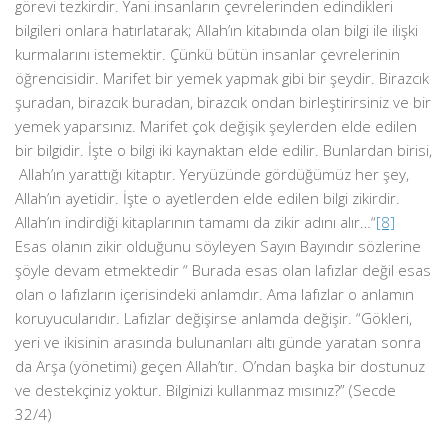
görevi tezkirdir. Yani insanların çevrelerinden edindikleri
bilgileri onlara hatırlatarak; Allah’ın kitabında olan bilgi ile ilişki
kurmalarını istemektir. Çünkü bütün insanlar çevrelerinin
öğrencisidir. Marifet bir yemek yapmak gibi bir şeydir. Birazcık
şuradan, birazcık buradan, birazcık ondan birleştirirsiniz ve bir
yemek yaparsınız. Marifet çok değişik şeylerden elde edilen
bir bilgidir. İşte o bilgi iki kaynaktan elde edilir. Bunlardan birisi,
Allah’ın yarattığı kitaptır. Yeryüzünde gördüğümüz her şey,
Allah’ın ayetidir. İşte o ayetlerden elde edilen bilgi zikirdir.
Allah’ın indirdiği kitaplarının tamamı da zikir adını alır…“
[8]
Esas olanın zikir olduğunu söyleyen Sayın Bayındır sözlerine
şöyle devam etmektedir “ Burada esas olan lafızlar değil esas
olan o lafızların içerisindeki anlamdır. Ama lafızlar o anlamın
koruyucularıdır. Lafızlar değişirse anlamda değişir. “Gökleri,
yeri ve ikisinin arasında bulunanları altı günde yaratan sonra
da Arşa (yönetimi) geçen Allah’tır. O’ndan başka bir dostunuz
ve destekçiniz yoktur. Bilginizi kullanmaz mısınız?” (Secde
32/4)