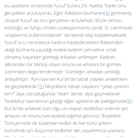
bu ayetlerin öncesinde Yusuf Suresi 24. Ayette “Kadın onu
gerçekten arzuluyordu. Eğer Rabbinin burhanını
[4]
görmemiş
olsaydı Yusuf da onu gerçekten arzulamıştı. Böyle olması,
kötülüğü ve fuhşu ondan uzaklaştırmamız içindi. O, samimiyeti
onaylanmış kullarımızdandır” denilerek olay başlatılmaktadır.
Yusuf (a.s) neredeyse kadına meyledecekken Rabbinden
aldığı burhanla yaşadığı evdeki kadının şehvetine ortak
olmamış kaçarken gömleği arkadan yırtılmıştır. Kadının
ailesinden bir bilirkişi olayın önünü ve arkasını bir gömlek
üzerinden değerlendirmiştir. Gömleğin arkadan yırtıldığı
anlaşılmıştır. Aynı kavram Kur’an’da tabiat olayları anlatılırken
de geçmektedir.
[5]
Müşriklere tabiat olaylarını “çekip çeviren
kim?” diye sorulduğunda “Allah” derler diye geçmektedir.
Tedebbür kavramının geçtiği diğer ayetlere de baktığımızda
[6]
Kur’an’da anlatılan tüm olgu ve olayları tedebbür ederek işin
arkasını ve önünü kavrayabileceğimizi görürüz. Böylelikle
Türkçemizde de kullanılan tedbir ile her türlü şirkten
kurtulmak için düşünsel tedbirler alır, yaşamımıza uyarlarız.