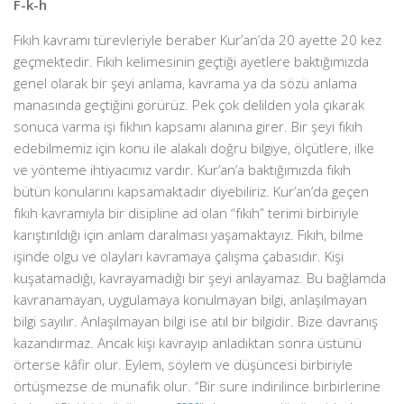
F-k-h
Fıkıh kavramı türevleriyle beraber Kur’an’da 20 ayette 20 kez
geçmektedir. Fıkıh kelimesinin geçtiği ayetlere baktığımızda
genel olarak bir şeyi anlama, kavrama ya da sözü anlama
manasında geçtiğini görürüz. Pek çok delilden yola çıkarak
sonuca varma işi fıkhın kapsamı alanına girer. Bir şeyi fıkıh
edebilmemiz için konu ile alakalı doğru bilgiye, ölçütlere, ilke
ve yönteme ihtiyacımız vardır. Kur’an’a baktığımızda fıkıh
bütün konularını kapsamaktadır diyebiliriz. Kur’an’da geçen
fıkıh kavramıyla bir disipline ad olan “fıkıh” terimi birbiriyle
karıştırıldığı için anlam daralması yaşamaktayız. Fıkıh, bilme
işinde olgu ve olayları kavramaya çalışma çabasıdır. Kişi
kuşatamadığı, kavrayamadığı bir şeyi anlayamaz. Bu bağlamda
kavranamayan, uygulamaya konulmayan bilgi, anlaşılmayan
bilgi sayılır. Anlaşılmayan bilgi ise atıl bir bilgidir. Bize davranış
kazandırmaz. Ancak kişi kavrayıp anladıktan sonra üstünü
örterse kâfir olur. Eylem, söylem ve düşüncesi birbiriyle
örtüşmezse de münafık olur. “Bir sure indirilince birbirlerine