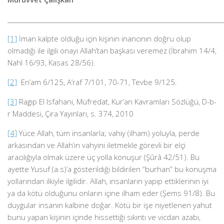
________________________________________________________________________
[1]
İman kalpte olduğu için kişinin inancının doğru olup
olmadığı ile ilgili onayı Allah’tan başkası veremez (İbrahim 14/4,
Nahl 16/93, Kasas 28/56).
[2]
En’am 6/125, A’raf 7/101, 70-71, Tevbe 9/125.
[3]
Ragıp El Isfahani, Müfredat, Kur’an Kavramları Sözlüğü, D-b-
r Maddesi, Çıra Yayınları, s. 374, 2010
[4]
Yüce Allah, tüm insanlarla; vahiy (ilham) yoluyla, perde
arkasından ve Allah’ın vahyini iletmekle görevli bir elçi
aracılığıyla olmak üzere üç yolla konuşur (Şûrâ 42/51). Bu
ayette Yusuf (a.s)’a gösterildiği bildirilen “burhan” bu konuşma
yollarından ilkiyle ilgilidir. Allah, insanların yapıp ettiklerinin iyi
ya da kötü olduğunu onların içine ilham eder (Şems 91/8). Bu
duygular insanın kalbine doğar. Kötü bir işe niyetlenen yahut
bunu yapan kişinin içinde hissettiği sıkıntı ve vicdan azabı,