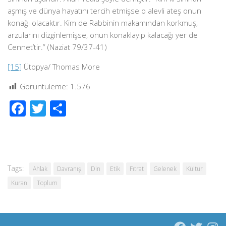
aşmış ve dünya hayatını tercih etmişse o alevli ateş onun
konağı olacaktır. Kim de Rabbinin makamından korkmuş,
arzularını dizginlemişse, onun konaklayıp kalacağı yer de
Cennet’tir.” (Naziat 79/37-41)
[15]
Ütopya/ Thomas More
Görüntüleme:
1.576
Facebook
Twitter
Share
Tags:
Ahlak
Davranış
Din
Etik
Fıtrat
Gelenek
Kültür
Kuran
Toplum