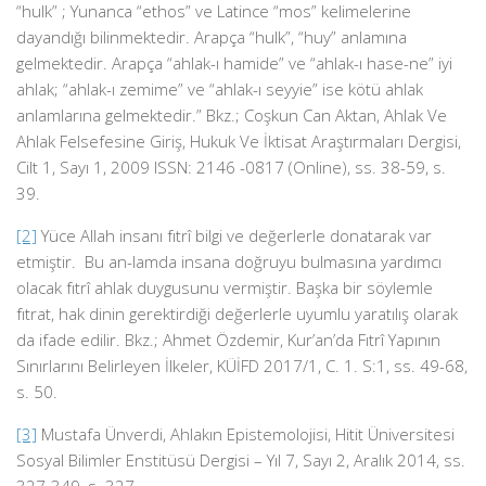
“hulk” ; Yunanca “ethos” ve Latince “mos” kelimelerine
dayandığı bilinmektedir. Arapça “hulk”, “huy” anlamına
gelmektedir. Arapça “ahlak-ı hamide” ve “ahlak-ı hase-ne” iyi
ahlak; “ahlak-ı zemime” ve “ahlak-ı seyyie” ise kötü ahlak
anlamlarına gelmektedir.” Bkz.; Coşkun Can Aktan, Ahlak Ve
Ahlak Felsefesine Giriş, Hukuk Ve İktisat Araştırmaları Dergisi,
Cilt 1, Sayı 1, 2009 ISSN: 2146 -0817 (Online), ss. 38-59, s.
39.
[2]
Yüce Allah insanı fıtrî bilgi ve değerlerle donatarak var
etmiştir. Bu an-lamda insana doğruyu bulmasına yardımcı
olacak fıtrî ahlak duygusunu vermiştir. Başka bir söylemle
fıtrat, hak dinin gerektirdiği değerlerle uyumlu yaratılış olarak
da ifade edilir. Bkz.; Ahmet Özdemir, Kur’an’da Fıtrî Yapının
Sınırlarını Belirleyen İlkeler, KÜİFD 2017/1, C. 1. S:1, ss. 49-68,
s. 50.
[3]
Mustafa Ünverdi, Ahlakın Epistemolojisi, Hitit Üniversitesi
Sosyal Bilimler Enstitüsü Dergisi – Yıl 7, Sayı 2, Aralık 2014, ss.