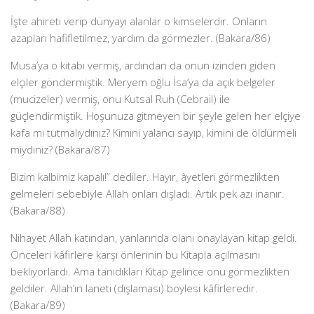
İşte ahireti verip dünyayı alanlar o kimselerdir. Onların
azapları hafifletilmez, yardım da görmezler. (Bakara/86)
Musa’ya o kitabı vermiş, ardından da onun izinden giden
elçiler göndermiştik. Meryem oğlu İsa’ya da açık belgeler
(mucizeler) vermiş, onu Kutsal Ruh (Cebrail) ile
güçlendirmiştik. Hoşunuza gitmeyen bir şeyle gelen her elçiye
kafa mı tutmalıydınız? Kimini yalancı sayıp, kimini de öldürmeli
miydiniz? (Bakara/87)
Bizim kalbimiz kapalı!” dediler. Hayır, âyetleri görmezlikten
gelmeleri sebebiyle Allah onları dışladı. Artık pek azı inanır.
(Bakara/88)
Nihayet Allah katından, yanlarında olanı onaylayan kitap geldi.
Önceleri kâfirlere karşı önlerinin bu Kitapla açılmasını
bekliyorlardı. Ama tanıdıkları Kitap gelince onu görmezlikten
geldiler. Allah’ın laneti (dışlaması) böylesi kâfirleredir.
(Bakara/89)