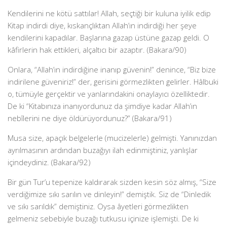
Kendilerini ne kötü sattılar! Allah, seçtiği bir kuluna iyilik edip
Kitap indirdi diye, kıskançlıktan Allah’ın indirdiği her şeye
kendilerini kapadılar. Başlarına gazap üstüne gazap geldi. O
kâfirlerin hak ettikleri, alçaltıcı bir azaptır. (Bakara/90)
Onlara, “Allah’ın indirdiğine inanıp güvenin!” denince, “Biz bize
indirilene güveniriz!” der, gerisini görmezlikten gelirler. Hâlbuki
o, tümüyle gerçektir ve yanlarındakini onaylayıcı özelliktedir.
De ki “Kitabınıza inanıyordunuz da şimdiye kadar Allah’ın
nebîlerini ne diye öldürüyordunuz?” (Bakara/91)
Musa size, apaçık belgelerle (mucizelerle) gelmişti. Yanınızdan
ayrılmasının ardından buzağıyı ilah edinmiştiniz, yanlışlar
içindeydiniz. (Bakara/92)
Bir gün Tur’u tepenize kaldırarak sizden kesin söz almış, “Size
verdiğimize sıkı sarılın ve dinleyin!” demiştik. Siz de “Dinledik
ve sıkı sarıldık” demiştiniz. Oysa âyetleri görmezlikten
gelmeniz sebebiyle buzağı tutkusu içinize işlemişti. De ki