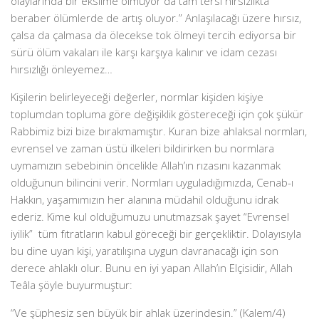
olaylarında bir eksilme olmuyor da tam tersi hırsızlıkta
beraber ölümlerde de artış oluyor.” Anlaşılacağı üzere hırsız,
çalsa da çalmasa da ölecekse tok ölmeyi tercih ediyorsa bir
sürü ölüm vakaları ile karşı karşıya kalınır ve idam cezası
hırsızlığı önleyemez…
Kişilerin belirleyeceği değerler, normlar kişiden kişiye
toplumdan topluma göre değişiklik göstereceği için çok şükür
Rabbimiz bizi bize bırakmamıştır. Kuran bize ahlaksal normları,
evrensel ve zaman üstü ilkeleri bildirirken bu normlara
uymamızın sebebinin öncelikle Allah’ın rızasını kazanmak
olduğunun bilincini verir. Normları uyguladığımızda, Cenab-ı
Hakkın, yaşamımızın her alanına müdahil olduğunu idrak
ederiz. Kime kul olduğumuzu unutmazsak şayet “Evrensel
iyilik” tüm fıtratların kabul göreceği bir gerçekliktir. Dolayısıyla
bu dine uyan kişi, yaratılışına uygun davranacağı için son
derece ahlaklı olur. Bunu en iyi yapan Allah’ın Elçisidir, Allah
Teâla şöyle buyurmuştur:
“Ve şüphesiz sen büyük bir ahlak üzerindesin.” (Kalem/4)