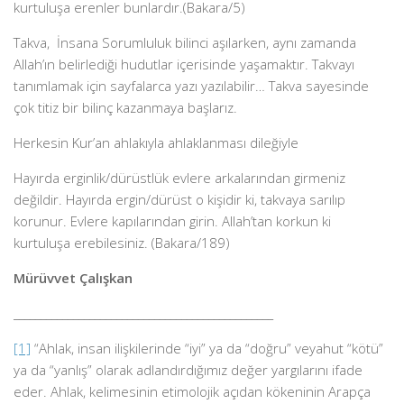
kurtuluşa erenler bunlardır.(Bakara/5)
Takva, İnsana Sorumluluk bilinci aşılarken, aynı zamanda
Allah’ın belirlediği hudutlar içerisinde yaşamaktır. Takvayı
tanımlamak için sayfalarca yazı yazılabilir… Takva sayesinde
çok titiz bir bilinç kazanmaya başlarız.
Herkesin Kur’an ahlakıyla ahlaklanması dileğiyle
Hayırda erginlik/dürüstlük evlere arkalarından girmeniz
değildir. Hayırda ergin/dürüst o kişidir ki, takvaya sarılıp
korunur. Evlere kapılarından girin. Allah’tan korkun ki
kurtuluşa erebilesiniz. (Bakara/189)
Mürüvvet Çalışkan
________________________________________________
[1]
“Ahlak, insan ilişkilerinde “iyi” ya da “doğru” veyahut “kötü”
ya da “yanlış” olarak adlandırdığımız değer yargılarını ifade
eder. Ahlak, kelimesinin etimolojik açıdan kökeninin Arapça