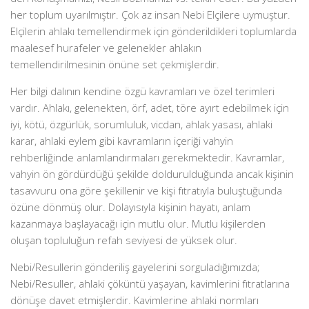
her toplum uyarılmıştır. Çok az insan Nebi Elçilere uymuştur.
Elçilerin ahlakı temellendirmek için gönderildikleri toplumlarda
maalesef hurafeler ve gelenekler ahlakın
temellendirilmesinin önüne set çekmişlerdir.
Her bilgi dalının kendine özgü kavramları ve özel terimleri
vardır. Ahlakı, gelenekten, örf, adet, töre ayırt edebilmek için
iyi, kötü, özgürlük, sorumluluk, vicdan, ahlak yasası, ahlaki
karar, ahlaki eylem gibi kavramların içeriği vahyin
rehberliğinde anlamlandırmaları gerekmektedir. Kavramlar,
vahyin ön gördürdüğü şekilde doldurulduğunda ancak kişinin
tasavvuru ona göre şekillenir ve kişi fıtratıyla buluştuğunda
özüne dönmüş olur. Dolayısıyla kişinin hayatı, anlam
kazanmaya başlayacağı için mutlu olur. Mutlu kişilerden
oluşan topluluğun refah seviyesi de yüksek olur.
Nebi/Resullerin gönderiliş gayelerini sorguladığımızda;
Nebi/Resuller, ahlaki çöküntü yaşayan, kavimlerini fıtratlarına
dönüşe davet etmişlerdir. Kavimlerine ahlaki normları