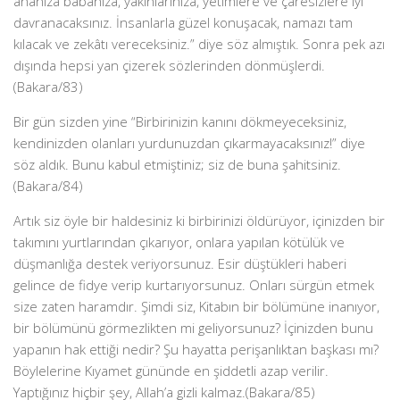
ananıza babanıza, yakınlarınıza, yetimlere ve çaresizlere iyi
davranacaksınız. İnsanlarla güzel konuşacak, namazı tam
kılacak ve zekâtı vereceksiniz.” diye söz almıştık. Sonra pek azı
dışında hepsi yan çizerek sözlerinden dönmüşlerdi.
(Bakara/83)
Bir gün sizden yine “Birbirinizin kanını dökmeyeceksiniz,
kendinizden olanları yurdunuzdan çıkarmayacaksınız!” diye
söz aldık. Bunu kabul etmiştiniz; siz de buna şahitsiniz.
(Bakara/84)
Artık siz öyle bir haldesiniz ki birbirinizi öldürüyor, içinizden bir
takımını yurtlarından çıkarıyor, onlara yapılan kötülük ve
düşmanlığa destek veriyorsunuz. Esir düştükleri haberi
gelince de fidye verip kurtarıyorsunuz. Onları sürgün etmek
size zaten haramdır. Şimdi siz, Kitabın bir bölümüne inanıyor,
bir bölümünü görmezlikten mi geliyorsunuz? İçinizden bunu
yapanın hak ettiği nedir? Şu hayatta perişanlıktan başkası mı?
Böylelerine Kıyamet gününde en şiddetli azap verilir.
Yaptığınız hiçbir şey, Allah’a gizli kalmaz.(Bakara/85)