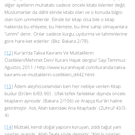
diğer ayetlerin muhatabı sadece önceki kitabı bilenler değil,
Müslümanlar da dâhil elinde kitabı olan ve o konuda bilgisi
olan tüm ümmetlerdir. Elinde bir kitap olsa bile o kitap
hakkında bu ehliyete, bu hikmete, bu ilme sahip olmayanlara
“ümmi” denir. Onlar sadece kurgu, uydurma ve tahminlerine
göre hare-ket ederler. (Bkz. Bakara 2/78).
[12]
Kur’an’da Takva Kavramı Ve Muttakîlerin
Özellikleri/Mehmet Deri/ Kurani Hayat dergisi/ Sayı Temmuz-
Agustos 2011 / http://www.kuranihayat.com/kuranda-takva-
kavrami-ve-muttaklerin-ozellikleri_d442.html
[13]
Âdem aleyhisselamdan beri her nebîye verilen Kitap
budur (En’âm 6/83-90) . Ufak tefek farklılıklar dışında önceki
kitapların aynısıdır. (Bakara 2/106) ve Arapça Kur’ân haline
getirilmiştir. Aslı, Allah katındaki Ana Kitap’tadır. (Zuhruf 43/3-
4)
[14]
Müttakî, kendi doğal yapısını koruyan, zıddı tağut yani
sınırları aşandır. Allah Teala şöyle demiştir: “Kim ki sınırları