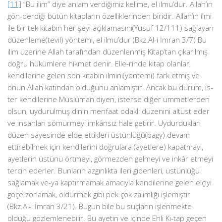
[11]
“Bu ilim” diye anlam verdiğimiz kelime, el ilmu’dur. Allah’ın
gön-derdiği bütün kitapların özelliklerinden biridir. Allah’ın ilmi
ile bir tek kitabın her şeyi açıklamasını(Yusuf 12/111) sağlayan
düzenleme(tevil) yöntemi, el ilmu’dur (Bkz.Al-i İmran 3/7) Bu
ilim üzerine Allah tarafından düzenlenmiş Kitap’tan çıkarılmış
doğru hükümlere hikmet denir. Elle-rinde kitap olanlar,
kendilerine gelen son kitabın ilmini(yöntemi) fark etmiş ve
onun Allah katından olduğunu anlamıştır. Ancak bu durum, is-
ter kendilerine Müslüman diyen, isterse diğer ümmetlerden
olsun, uydurulmuş dinin menfaat odaklı düzenini altüst eder
ve insanları sömürmeyi imkânsız hale getirir. Uydurdukları
düzen sayesinde elde ettikleri üstünlüğü(bagy) devam
ettirebilmek için kendilerini doğrulara (ayetlere) kapatmayı,
ayetlerin üstünü örtmeyi, görmezden gelmeyi ve inkâr etmeyi
tercih ederler. Bunların azgınlıkta ileri gidenleri, üstünlüğü
sağlamak ve-ya kaptırmamak amacıyla kendilerine gelen elçiyi
göçe zorlamak, öldürmek gibi pek çok zalimliği işlemiştir
(Bkz.Al-i İmran 3/21). Bugün bile bu suçların işlenmekte
olduğu gözlemlenebilir. Bu ayetin ve içinde Ehli Ki-tap geçen