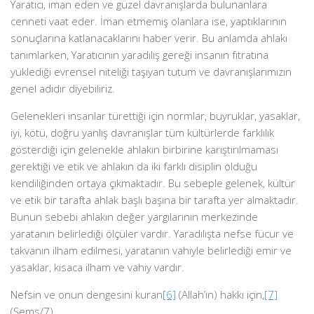
Yaratıcı, iman eden ve güzel davranışlarda bulunanlara
cenneti vaat eder. İman etmemiş olanlara ise, yaptıklarının
sonuçlarına katlanacaklarını haber verir. Bu anlamda ahlakı
tanımlarken, Yaratıcının yaradılış gereği insanın fıtratına
yüklediği evrensel niteliği taşıyan tutum ve davranışlarımızın
genel adıdır diyebiliriz.
Gelenekleri insanlar türettiği için normlar, buyruklar, yasaklar,
iyi, kötü, doğru yanlış davranışlar tüm kültürlerde farklılık
gösterdiği için gelenekle ahlakın birbirine karıştırılmaması
gerektiği ve etik ve ahlakın da iki farklı disiplin olduğu
kendiliğinden ortaya çıkmaktadır. Bu sebeple gelenek, kültür
ve etik bir tarafta ahlak başlı başına bir tarafta yer almaktadır.
Bunun sebebi ahlakın değer yargılarının merkezinde
yaratanın belirlediği ölçüler vardır. Yaradılışta nefse fücur ve
takvanın ilham edilmesi, yaratanın vahiyle belirlediği emir ve
yasaklar, kısaca ilham ve vahiy vardır.
Nefsin ve onun dengesini kuran
[6]
(Allah’ın) hakkı için,
[7]
(Şems/7)