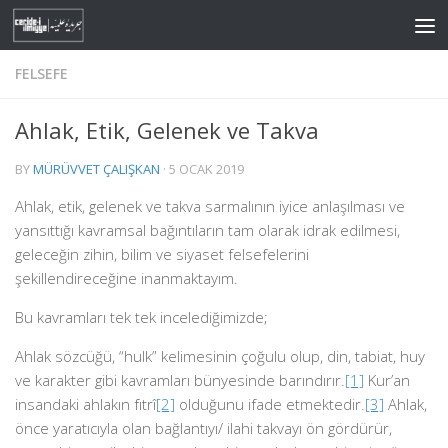
Skip to content
FELSEFE
Ahlak, Etik, Gelenek ve Takva
BY
MÜRÜVVET ÇALIŞKAN
·
5 OCAK 2019
Ahlak, etik, gelenek ve takva sarmalının iyice anlaşılması ve
yansıttığı kavramsal bağıntıların tam olarak idrak edilmesi,
geleceğin zihin, bilim ve siyaset felsefelerini
şekillendireceğine inanmaktayım.
Bu kavramları tek tek incelediğimizde;
Ahlak sözcüğü, “hulk” kelimesinin çoğulu olup, din, tabiat, huy
ve karakter gibi kavramları bünyesinde barındırır.
[1]
Kur’an
insandaki ahlakın fıtrî
[2]
olduğunu ifade etmektedir.
[3]
Ahlak,
önce yaratıcıyla olan bağlantıyı/ ilahi takvayı ön gördürür,