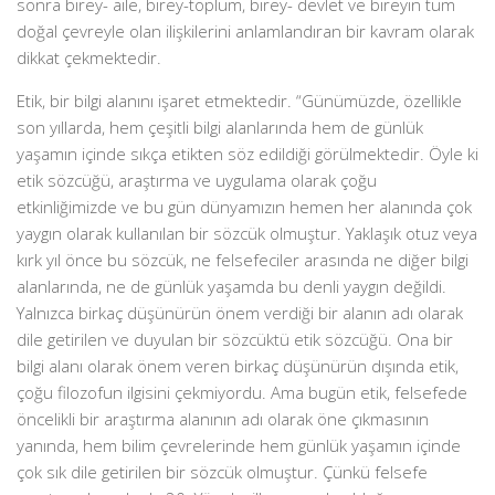
sonra birey- aile, birey-toplum, birey- devlet ve bireyin tüm
doğal çevreyle olan ilişkilerini anlamlandıran bir kavram olarak
dikkat çekmektedir.
Etik, bir bilgi alanını işaret etmektedir. “Günümüzde, özellikle
son yıllarda, hem çeşitli bilgi alanlarında hem de günlük
yaşamın içinde sıkça etikten söz edildiği görülmektedir. Öyle ki
etik sözcüğü, araştırma ve uygulama olarak çoğu
etkinliğimizde ve bu gün dünyamızın hemen her alanında çok
yaygın olarak kullanılan bir sözcük olmuştur. Yaklaşık otuz veya
kırk yıl önce bu sözcük, ne felsefeciler arasında ne diğer bilgi
alanlarında, ne de günlük yaşamda bu denli yaygın değildi.
Yalnızca birkaç düşünürün önem verdiği bir alanın adı olarak
dile getirilen ve duyulan bir sözcüktü etik sözcüğü. Ona bir
bilgi alanı olarak önem veren birkaç düşünürün dışında etik,
çoğu filozofun ilgisini çekmiyordu. Ama bugün etik, felsefede
öncelikli bir araştırma alanının adı olarak öne çıkmasının
yanında, hem bilim çevrelerinde hem günlük yaşamın içinde
çok sık dile getirilen bir sözcük olmuştur. Çünkü felsefe