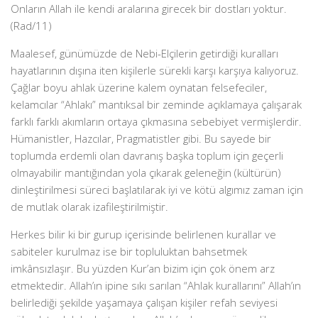
Onların Allah ile kendi aralarına girecek bir dostları yoktur.
(Rad/11)
Maalesef, günümüzde de Nebi-Elçilerin getirdiği kuralları
hayatlarının dışına iten kişilerle sürekli karşı karşıya kalıyoruz.
Çağlar boyu ahlak üzerine kalem oynatan felsefeciler,
kelamcılar “Ahlakı” mantıksal bir zeminde açıklamaya çalışarak
farklı farklı akımların ortaya çıkmasına sebebiyet vermişlerdir.
Hümanistler, Hazcılar, Pragmatistler gibi. Bu sayede bir
toplumda erdemli olan davranış başka toplum için geçerli
olmayabilir mantığından yola çıkarak geleneğin (kültürün)
dinleştirilmesi süreci başlatılarak iyi ve kötü algımız zaman için
de mutlak olarak izafileştirilmiştir.
Herkes bilir ki bir gurup içerisinde belirlenen kurallar ve
sabiteler kurulmaz ise bir topluluktan bahsetmek
imkânsızlaşır. Bu yüzden Kur’an bizim için çok önem arz
etmektedir. Allah’ın ipine sıkı sarılan “Ahlak kurallarını” Allah’ın
belirlediği şekilde yaşamaya çalışan kişiler refah seviyesi