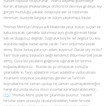
yüksek topluluk oluştururlar. Allah’a dayanıp güvendikçe
Kur’an ahlakıyla ahlaklandıkça, otokontrol devreye girdikçe, kişi
gerçek mutluluğu yakalar dolayısıyla aile ve toplumda
minimum düzeyde kargaşa ve zulüm yaşanmaya başlar.
Thomas More’un Ütopya adlı Kitabında yasa, bütün suçları bir
kaba koyacak, çalmakla öldürmeyi aynı gözle görecek kadar
katı ve duygusuz değildir. Doğruluk boş bir laf değilse bu ikisi
arasında dağlar kadar ayrılık vardır. Tanrı öldürmeyi yasak
etmiş. Bizse birkaç para için adam asıyoruz! Olacak şey mi bu?
Tanrı bize yalnız başkasını değil kendimizi öldürmeyi bile yasak
etmiş. Oysa biz yasaların gölgesine sığınarak bir birimizi
boğazlayabiliyoruz… Bunda da şu olmayacak sonuçta
çıkarılabilir ki, Tanrı adaletinin insan adaletine uydurulması
insanların isteyince yasalaşması gerekir ve Tanrının
buyruklarına ne zaman uyulup ne zaman uyulmayabileceğini
hangi durumda olursa olsun insanlar kararlaştırabilecektir…
[15]
Thomas More şöyle bir çıkarımda bulunur, “neden
hırsızlar idam cezasıyla cezalandırıldıkları halde hırsızlık