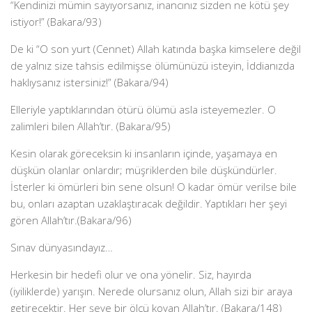
“Kendinizi mümin sayıyorsanız, inancınız sizden ne kötü şey
istiyor!” (Bakara/93)
De ki “O son yurt (Cennet) Allah katında başka kimselere değil
de yalnız size tahsis edilmişse ölümünüzü isteyin, İddianızda
haklıysanız istersiniz!” (Bakara/94)
Elleriyle yaptıklarından ötürü ölümü asla isteyemezler. O
zalimleri bilen Allah’tır. (Bakara/95)
Kesin olarak göreceksin ki insanların içinde, yaşamaya en
düşkün olanlar onlardır; müşriklerden bile düşkündürler.
İsterler ki ömürleri bin sene olsun! O kadar ömür verilse bile
bu, onları azaptan uzaklaştıracak değildir. Yaptıkları her şeyi
gören Allah’tır.(Bakara/96)
Sınav dünyasındayız…
Herkesin bir hedefi olur ve ona yönelir. Siz, hayırda
(iyiliklerde) yarışın. Nerede olursanız olun, Allah sizi bir araya
getirecektir. Her şeye bir ölçü koyan Allah’tır. (Bakara/148)