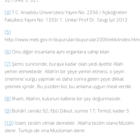
327-349, s. 327.
[4]
T.C. Anadolu Üniversitesi Yayını No: 2356 / Açıköğretim
Fakültesi Yayını No: 1353/ 1. Ünite/ Prof Dr. Sevgi İyi/ 2013
[5]
http://www.meb.gov.tr/duyurular/duyurular2009/etik/index.htm
[6]
Onu diğer insanlarla aynı organlara sahip kılan
[7]
Şems suresinde, buraya kadar olan yedi âyette Allah
yemin etmektedir. Allah’ın bir şeye yemin etmesi, o şeyin
önemine vurgu yapmak ve daha sonra gelen şeye dikkat
çekmek içindir. Bu yüzden biz, bu anlama uygun meal verdik.
[8]
İlham, Allah’ın, kulunun kalbine bir şey doğurmasıdır.
[9]
Buhârî, cenâiz 92; Ebû Dâvut, sünne 17; Tirmizî, kader 5
[10]
İslam, teslim olmak demektir. Allah’a teslim olana Müslim
denir. Türkçe-de ona Müslüman denir.