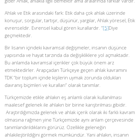
gider Ahlak, ahlakla ilgili demektir ama aralarında farklar vardır.
Ahlak ve Etik arasındaki fark: Etik daha çok ahlak üzerinde
konuşur, sorgular, tartışır, düşünür, yargılar, Ahlak yöresel, Etik
evrenseldir. Evrensel kabul gören kurallardır. ”
[5]
Diye
geçmektedir.
Bir lisanın içindeki kavramsal değişmeler, insanın düşünce
yapısında ve hayat tarzında da değişikliklere yol açmaktadır.
Bu anlamda kavramsal içerikler çok büyük önem arz
etmektedirler. Arapçadan Türkçeye geçen ahlak kavramını
TDK “bir toplum içinde kişilerin uymak zorunda oldukları
davranış biçimleri ve kuralları” olarak tanımlar.
Türkçemizde etikle ahlakın eş anlamlı olarak kullanılması
maalesef gelenek ile ahlakın bir birine karıştırılması gibidir.
Araştırdığımızda gelenek ve ahlak içerik olarak iki farklı kavram
olmasına rağmen yine Türkçemizde aynı anlam çerçevesinde
tanımlandırıldıklarını görürüz. Özellikle geleneğin
ahlakileştirildiğini görmek mümkündür. Yani ahlakın, insanın