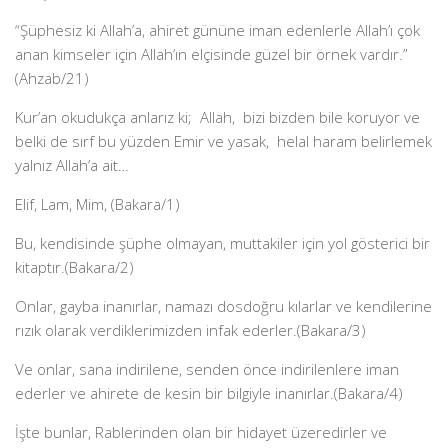
“Şüphesiz ki Allah’a, ahiret gününe iman edenlerle Allah’ı çok
anan kimseler için Allah’ın elçisinde güzel bir örnek vardır.”
(Ahzab/21)
Kur’an okudukça anlarız ki; Allah, bizi bizden bile koruyor ve
belki de sırf bu yüzden Emir ve yasak, helal haram belirlemek
yalnız Allah’a ait…
Elif, Lam, Mim, (Bakara/1)
Bu, kendisinde şüphe olmayan, muttakiler için yol gösterici bir
kitaptır.(Bakara/2)
Onlar, gayba inanırlar, namazı dosdoğru kılarlar ve kendilerine
rızık olarak verdiklerimizden infak ederler.(Bakara/3)
Ve onlar, sana indirilene, senden önce indirilenlere iman
ederler ve ahirete de kesin bir bilgiyle inanırlar.(Bakara/4)
İşte bunlar, Rablerinden olan bir hidayet üzeredirler ve