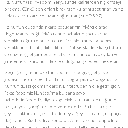
Hz. Nuh’un (as), “Rabbim! Yeryüzünde kâfirlerden hiç kimseyi
bırakma. Çünkü sen onları bırakırsan kullarını saptırırlar, yalnız
ahlaksız ve inkârcı çocuklar doğururlar”(Nuh/26,27)
Hz Nuh’un duasında inkârcı çocuklarının inkârcı olarak
doğduklarına değil, inkârcı anne babaların çocuklarına
verdikleri eğitimle onların da inkârcı olmalarına sebebiyet
verdiklerine dikkat çekilmektedir. Dolayısıyla dine karşı tutum
ve davranış geliştirmede en etkili zamanın çocukluk yılları ve
yine en etkili kurumun da aile olduğuna işaret edilmektedir.
Geçmişten günümüze tüm toplumlar değişir, gelişir ve
yozlaşır. Hepimiz belirli bir kültür coğrafyasında doğarız. Hz
Nuh ‘un duası çok manidardır. Bir tecrübenin dile getirilişidir.
Fakat Rabbimiz Nuh (as.)’ma bu sana gayb
haberlerimizdendir, diyerek gemiyle kurtulan topluluğun da
bir gün yozlaşacağını haber vermektedir. Bu bir süreçtir
şeytan faktörünü göz ardı edemeyiz. Şeytan bizim için apaçık
düşmandır. Bizi fakirlikle korkutur. Allah hakkında bilip bilme-
den konuşmamızı, Nesli bozmamızı vs. telkin eder. Bu yüzden