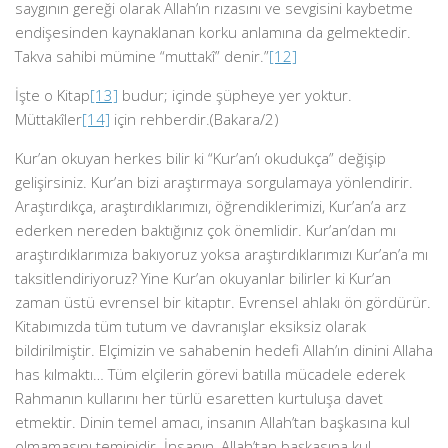
saygının gereği olarak Allah’ın rızasını ve sevgisini kaybetme
endişesinden kaynaklanan korku anlamına da gelmektedir.
Takva sahibi mümine “muttakî” denir.”
[12]
İşte o Kitap
[13]
budur; içinde şüpheye yer yoktur.
Müttakîler
[14]
için rehberdir.(Bakara/2)
Kur’an okuyan herkes bilir ki “Kur’an’ı okudukça” değişip
gelişirsiniz. Kur’an bizi araştırmaya sorgulamaya yönlendirir.
Araştırdıkça, araştırdıklarımızı, öğrendiklerimizi, Kur’an’a arz
ederken nereden baktığınız çok önemlidir. Kur’an’dan mı
araştırdıklarımıza bakıyoruz yoksa araştırdıklarımızı Kur’an’a mı
taksitlendiriyoruz? Yine Kur’an okuyanlar bilirler ki Kur’an
zaman üstü evrensel bir kitaptır. Evrensel ahlakı ön gördürür.
Kitabımızda tüm tutum ve davranışlar eksiksiz olarak
bildirilmiştir. Elçimizin ve sahabenin hedefi Allah’ın dinini Allaha
has kılmaktı… Tüm elçilerin görevi batılla mücadele ederek
Rahmanın kullarını her türlü esaretten kurtuluşa davet
etmektir. Dinin temel amacı, insanın Allah’tan başkasına kul
olmamasını teminidir. İnsanın, Allah’tan başkasına kul