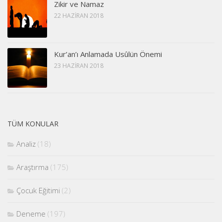
Zikir ve Namaz
22 HAZIRAN 2018
Kur’an’ı Anlamada Usûlün Önemi
23 HAZIRAN 2018
TÜM KONULAR
Analiz
(18)
Araştırma
(175)
Çocuk Eğitimi
(2)
Deneme
(197)