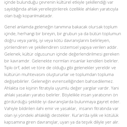
içinde bulunduğu çevrenin kültürel etkiyle şekillendiği var
sayıldığında ahlak yerelleştirilerek özellikle ahlakın yaratıcıyla
olan bağı koparılmaktadır.
Genel anlamda geleneğin tanımına bakacak olursak toplum
içinde, herhangi bir bireyin, bir grubun ya da bütün toplumun
doğru veya yanlış, iyi veya kötü davranışlarını belirleyen,
yönlendiren ve şekillendiren sistemsel yapıya verilen addır.
Gelenek, kültür olgusunun içinde değerlendirilmesi gereken
bir kavramdır. Gelenekte normları insanlar kendileri belirler.
Tıpkı örf, adet ve töre de olduğu gibi gelenekler yereldir ve
kültürün muhtevasını oluştururlar ve toplumdan topluma
değişebilirler. Geleneğin evrenselliğinden bahsedilemez.
Ahlakta ise kişinin fıtratıyla uyumlu değer yargılar vardır. Yani
ahlaki yasaları yaratıcı belirler. Böylelikle insan yaratıcının ön
gördürdüğü şekilde iyi davranışlarda bulunmaya gayret eder.
Vahiyle bildirilen ilahi emir ve yasaklar, insanın fıtratında var
olan iyi yöndeki ahlakiliği destekler. Kur’an’da iyilik ve kötülük
kapsamına giren davranışlar, uyarı ya da teşvik diliyle yer alır.