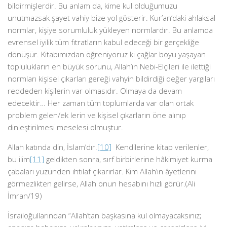
bildirmişlerdir. Bu anlam da, kime kul olduğumuzu
unutmazsak şayet vahiy bize yol gösterir. Kur’an’daki ahlaksal
normlar, kişiye sorumluluk yükleyen normlardır. Bu anlamda
evrensel iyilik tüm fıtratların kabul edeceği bir gerçekliğe
dönüşür. Kitabımızdan öğreniyoruz ki çağlar boyu yaşayan
toplulukların en büyük sorunu, Allah’ın Nebi-Elçileri ile ilettiği
normları kişisel çıkarları gereği vahyin bildirdiği değer yargıları
reddeden kişilerin var olmasıdır. Olmaya da devam
edecektir… Her zaman tüm toplumlarda var olan ortak
problem gelen/ek lerin ve kişisel çıkarların öne alınıp
dinleştirilmesi meselesi olmuştur.
Allah katında din, İslam’dır.
[10]
Kendilerine kitap verilenler,
bu ilim
[11]
geldikten sonra, sırf birbirlerine hâkimiyet kurma
çabaları yüzünden ihtilaf çıkarırlar. Kim Allah’ın âyetlerini
görmezlikten gelirse, Allah onun hesabını hızlı görür.(Ali
İmran/19)
İsrailoğullarından “Allah’tan başkasına kul olmayacaksınız;