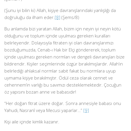
(Şunu iyi bilin ki) Allah, kişiye davranışlarındaki yanlışlığı da
doğruluğu da ilham eder.
[8]
(Şems/8)
Bu anlamda bizi yaratan Allah, bizim için neyin iyi neyin kötü
olduğunu ve toplum içinde uyulması gereken kuralları
belirleyendir. Dolayısıyla fıtraten iyi olan davranışlarımızı
bozduğumuzda, Cenab-ı Hak bir Elçi göndererek, toplum
içinde uyulması gereken normları ve dengeli davranışları bize
bildirendir. Kişiler seçimlerinde özgür bırakılmışlardır. Allah’ın
belirlediği ahlaksal normlar sabit fakat bu normlara uyup
uymama kişiye bırakılmıştır. Ödül ceza olarak cennet ve
cehennem’in varlığı bu savımızı desteklemektedir. Çocuğun
öz yapısını bozan anne ve babasıdır!
“Her doğan fıtrat üzere doğar. Sonra annesiyle babası onu
Yahudi, Nasranî veya Mecusi yaparlar…”
[9]
Kişi aile içinde kimlik kazanır.