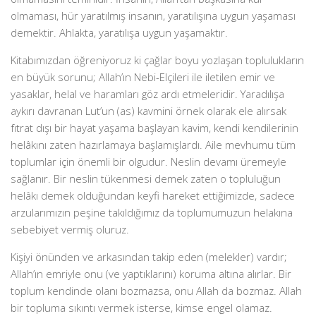
olmaması, hür yaratılmış insanın, yaratılışına uygun yaşaması
demektir. Ahlakta, yaratılışa uygun yaşamaktır.
Kitabımızdan öğreniyoruz ki çağlar boyu yozlaşan toplulukların
en büyük sorunu; Allah’ın Nebi-Elçileri ile iletilen emir ve
yasaklar, helal ve haramları göz ardı etmeleridir. Yaradılışa
aykırı davranan Lut’un (as) kavmini örnek olarak ele alırsak
fıtrat dışı bir hayat yaşama başlayan kavim, kendi kendilerinin
helâkını zaten hazırlamaya başlamışlardı. Aile mevhumu tüm
toplumlar için önemli bir olgudur. Neslin devamı üremeyle
sağlanır. Bir neslin tükenmesi demek zaten o topluluğun
helâkı demek olduğundan keyfi hareket ettiğimizde, sadece
arzularımızın peşine takıldığımız da toplumumuzun helakına
sebebiyet vermiş oluruz.
Kişiyi önünden ve arkasından takip eden (melekler) vardır;
Allah’ın emriyle onu (ve yaptıklarını) koruma altına alırlar. Bir
toplum kendinde olanı bozmazsa, onu Allah da bozmaz. Allah
bir topluma sıkıntı vermek isterse, kimse engel olamaz.