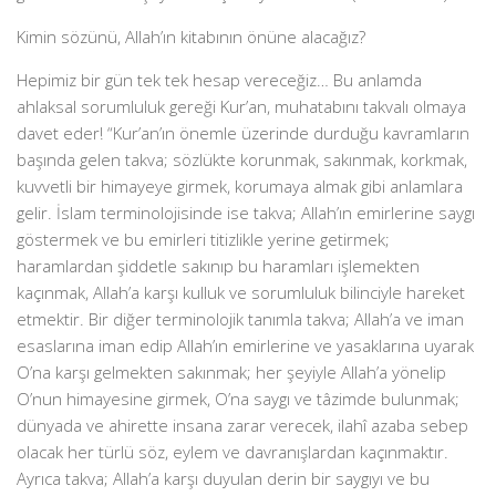
Kimin sözünü, Allah’ın kitabının önüne alacağız?
Hepimiz bir gün tek tek hesap vereceğiz… Bu anlamda
ahlaksal sorumluluk gereği Kur’an, muhatabını takvalı olmaya
davet eder! “Kur’an’ın önemle üzerinde durduğu kavramların
başında gelen takva; sözlükte korunmak, sakınmak, korkmak,
kuvvetli bir himayeye girmek, korumaya almak gibi anlamlara
gelir. İslam terminolojisinde ise takva; Allah’ın emirlerine saygı
göstermek ve bu emirleri titizlikle yerine getirmek;
haramlardan şiddetle sakınıp bu haramları işlemekten
kaçınmak, Allah’a karşı kulluk ve sorumluluk bilinciyle hareket
etmektir. Bir diğer terminolojik tanımla takva; Allah’a ve iman
esaslarına iman edip Allah’ın emirlerine ve yasaklarına uyarak
O’na karşı gelmekten sakınmak; her şeyiyle Allah’a yönelip
O’nun himayesine girmek, O’na saygı ve tâzimde bulunmak;
dünyada ve ahirette insana zarar verecek, ilahî azaba sebep
olacak her türlü söz, eylem ve davranışlardan kaçınmaktır.
Ayrıca takva; Allah’a karşı duyulan derin bir saygıyı ve bu