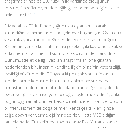
araştırmalarında da 20. Yüzyılın ilk yarısında olduğunun
tersine, filozofların yeniden eğildiği ve önem verdiği bir alan
halini almıştır.”
[4]
Etik ve ahlak Türk dilinde çoğunlukla eş anlamlı olarak
kullandığımız kavramlar haline gelmeye başlamıştır. Oysa etik
ve ahlak aynı anlamda değerlendirilecek iki kavram değildir.
Biri birinin yerine kullanılmaması gereken, iki kavramdır. Etik ve
ahlak hem anlam hem disiplin olarak birbirinden farklıdırlar.
Günümüzde etikle ilgili yapılan araştırmaları öne çıkaran
nedenlerden biri, insanın kendine ilişkin bilgisinin yetersizliği,
eksikliği yüzündendir. Dünyada ki pek çok sorun, insanın
kendini bilme konusunda kutsal kitaplara başvurmamaları
olmuştur. Toplum bilim olarak adlandırılan etiğin sosyolojide
evrenselliği ahlakın ise yerel olduğu söylenmektedir. “Çünkü
bugün uygulamalı bilimler başta olmak üzere insan ve toplum
bilimleri, kısmen de doğa bilimleri kendi çeşitlilikleri içinde
etiğe apayrı yer verme eğilimindedirler. Hatta MEB aldığım
tanımlamada “Etik kelimesi köken olarak Eski Yunan’a kadar