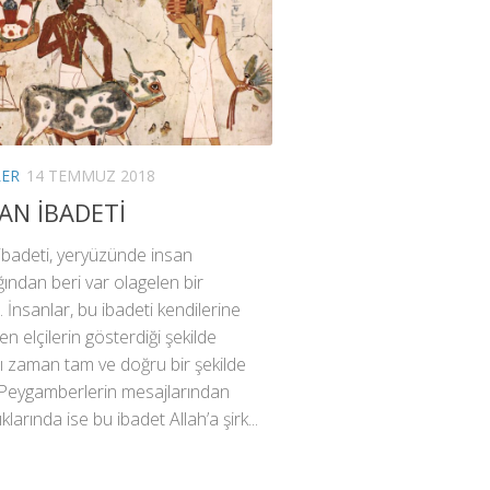
LER
14 TEMMUZ 2018
AN İBADETİ
ibadeti, yeryüzünde insan
ığından beri var olagelen bir
r. İnsanlar, bu ibadeti kendilerine
en elçilerin gösterdiği şekilde
rı zaman tam ve doğru bir şekilde
 Peygamberlerin mesajlarından
klarında ise bu ibadet Allah’a şirk...