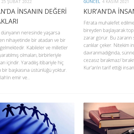
25 ŞUBAT 2022
GÜNCEL
4 KASIM 2021
ÂN’DA İNSANIN DEĞERİ
KUR’AN’DA İNSA
AKLARI
Fıtrata muhalefet edilm
bireyden başlayarak top
r dünyanın neresinde yaşarsa
zarar görür. Bu zararın s
en nihayetinde bir atadan ve bir
canlılar çeker. Nitekim i
elmektedir. Kabileler ve milletler
davranmadığında, sünne
aratılmış olmaları, birbirleriyle
cezasız bırakmaz/ bırakm
rı içindir. Yaradılış itibariyle hiç
Kur’an’ın tarif ettiği insan;
 bir başkasına üstünlüğü yoktur.
lah’ın emir ve...