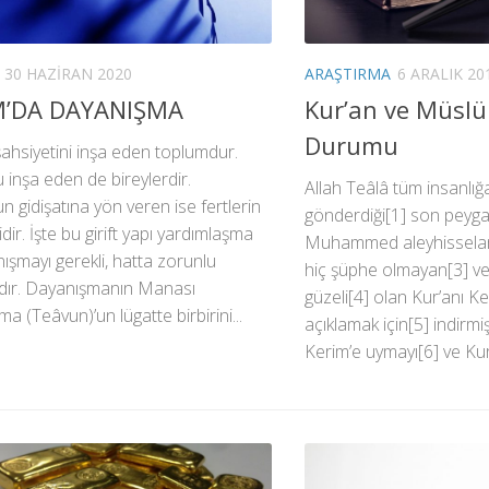
30 HAZIRAN 2020
ARAŞTIRMA
6 ARALIK 20
M’DA DAYANIŞMA
Kur’an ve Müsl
Durumu
şahsiyetini inşa eden toplumdur.
inşa eden de bireylerdir.
Allah Teâlâ tüm insanlığa
 gidişatına yön veren ise fertlerin
gönderdiği[1] son peyg
dir. İşte bu girift yapı yardımlaşma
Muhammed aleyhisselam
ışmayı gerekli, hatta zorunlu
hiç şüphe olmayan[3] ve
adır. Dayanışmanın Manası
güzeli[4] olan Kur’anı Ke
a (Teâvun)’un lügatte birbirini...
açıklamak için[5] indirmiş
Kerim’e uymayı[6] ve Kur’