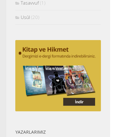
Tasavvuf
(1)
Usûl
(20)
YAZARLARIMIZ