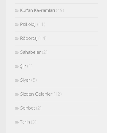
Kur'an Kavramları
(49)
Psikoloji
(11)
Röportaj
(14)
Sahabeler
(2)
Şiir
(1)
Siyer
(5)
Sizden Gelenler
(12)
Sohbet
(2)
Tarih
(3)