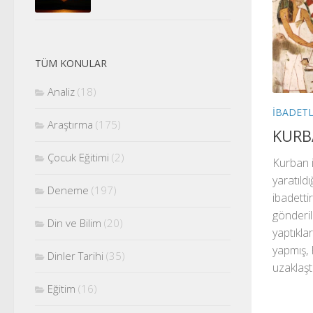
TÜM KONULAR
Analiz
(18)
İBADET
Araştırma
(175)
KURB
Çocuk Eğitimi
(2)
Kurban 
yaratıld
Deneme
(197)
ibadetti
gönderil
Din ve Bilim
(20)
yaptıkla
yapmış,
Dinler Tarihi
(35)
uzaklaştı
Eğitim
(16)