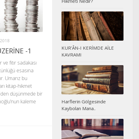
Hikmeti Nedir?
2018
KUR’ÂN-I KERİMDE AİLE
ÜZERİNE -1
KAVRAMI
 ve fıtır sadakası
ütünlüğü esasına
tır. Umarız bu
rı kitap-hikmet
iden düşünmede bir
imoğlu’nun kaleme
Harflerin Gölgesinde
Kaybolan Mana..