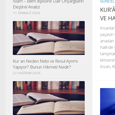
İslam – Bilim İlişkisine Dair Önyargıların
GÜNCEL
Eleştirel Analizi
KUR’
11 TEMMUZ 2026
VE H
İnsanla
yaşasın 
anadan g
halinde y
tanışmala
kimsenin
Kur an Neden Nebi ve Resul Ayrımı
İnsan, Al
Yapıyor? Bunun Hikmeti Nedir?
22 HAZIRAN 2026