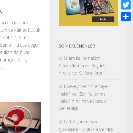
Face
N
Twitt
esi durumunda,
Shar
lum ve kâinat büyük
ıkıntısını tüm
nsanlar fıtrata uygun
SON EKLENENLER
tullah da bunu
İslâm ile Kemalizmi
amıştır. Giriş
Sentezlemenin Eleştirel
...
Analizi ve Kur’ana Arzı
Ebeveynlerin “Terbiye
Hakkı” ve “Zor Kullanma
Hakkı” nın İlmi ve Hukuki
Gerekliliği
İyi Yetiştirilmeyen
Çocukların Topluma Verdiği