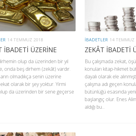
LER
14 TEMMUZ 2018
İBADETLER
14 TEMMUZ 
T İBADETİ ÜZERİNE
ZEKÂT İBADETİ 
 dirhemin olup da üzerinden bir yıl
Bu çalışmada zekat, öşür
, onda beş dirhem (zekât) vardır.
konuları kitap-hikmet b
narın olmadıkça senin üzerine
dayalı olarak ele alınmış
zekat olarak bir şey yoktur. Yirmi
çalışma adı geçen konula
olup da üzerinden bir sene geçerse
bütünlüğü esasında yen
başlangıç olur. Enes Al
aldığı bu...