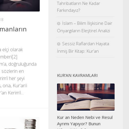
Tahribatların Ne Kadar
Farkındayız?
18
İslam – Bilim İlişkisine Dair
ümanların
Önyargıların Eleştirel Analizi
Sessiz Raflardan Hayata
 elçi olarak
İnmiş Bir Kitap: Kur’an
amberi[2]
’a, doğruluğunda
 sözlerin en
KUR’AN KAVRAMLARI
rim’i her şeyi
, ona, Kur’an’ı
an Kerim’i...
Kur an Neden Nebi ve Resul
Ayrımı Yapıyor? Bunun