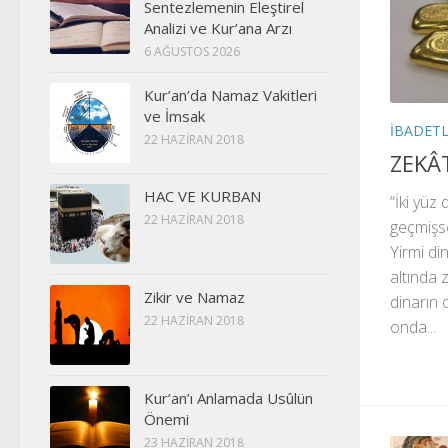
Sentezlemenin Eleştirel
Analizi ve Kur’ana Arzı
6 AĞUSTOS 2026
Kur’an’da Namaz Vakitleri
ve İmsak
İBADET
22 HAZIRAN 2018
ZEKÂ
HAC VE KURBAN
“İki yüz
22 HAZIRAN 2018
geçmişse
Yirmi di
altında 
Zikir ve Namaz
dinarın 
22 HAZIRAN 2018
onda...
Kur’an’ı Anlamada Usûlün
Önemi
23 HAZIRAN 2018