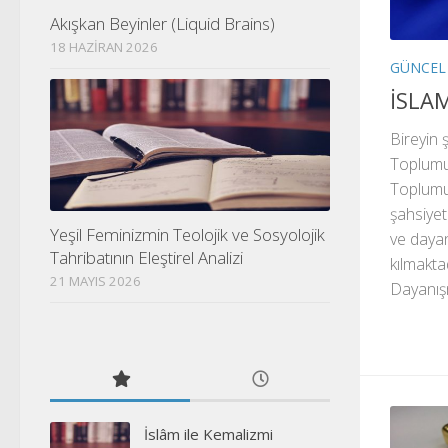
Akışkan Beyinler (Liquid Brains)
18 HAZIRAN 2026
GÜNCEL
İSLA
Bireyin 
Toplumu 
Toplumun
şahsiyeti
Yeşil Feminizmin Teolojik ve Sosyolojik
ve dayan
Tahribatının Eleştirel Analizi
kılmakt
21 MAYIS 2026
Dayanışm
İslâm ile Kemalizmi