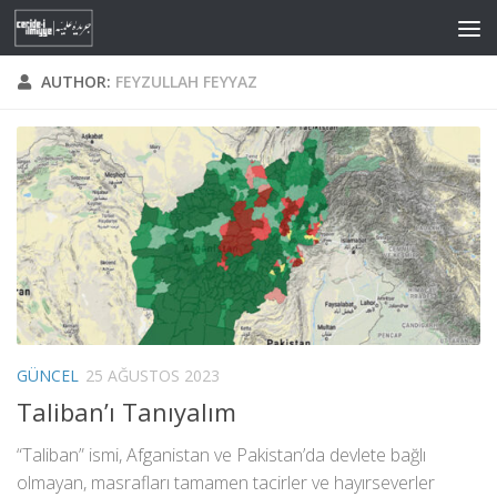
Skip to content
AUTHOR:
FEYZULLAH FEYYAZ
GÜNCEL
25 AĞUSTOS 2023
Taliban’ı Tanıyalım
“Taliban” ismi, Afganistan ve Pakistan’da devlete bağlı
olmayan, masrafları tamamen tacirler ve hayırseverler