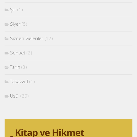
Şiir
(1)
Siyer
(5)
Sizden Gelenler
(12)
Sohbet
(2)
Tarih
(3)
Tasavvuf
(1)
Usûl
(20)