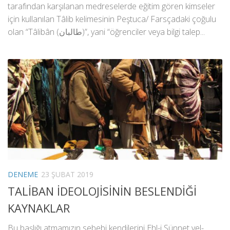
tarafından karşılanan medreselerde eğitim gören kimseler
için kullanılan Tâlib kelimesinin Peştuca/ Farsçadaki çoğulu
olan “Tâlibân (طالبان)”, yani “öğrenciler veya bilgi talep...
DENEME
23 ŞUBAT 2019
TALİBAN İDEOLOJİSİNİN BESLENDİĞİ
KAYNAKLAR
Bu başlığı atmamızın sebebi kendilerini Ehl-i Sünnet vel-