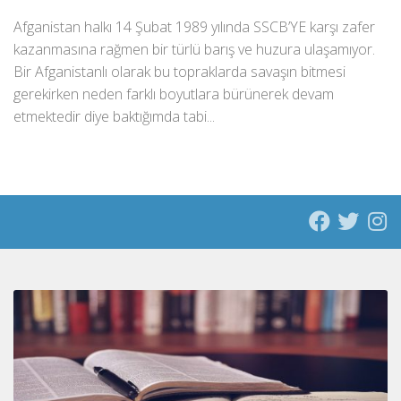
Afganistan halkı 14 Şubat 1989 yılında SSCB’YE karşı zafer
kazanmasına rağmen bir türlü barış ve huzura ulaşamıyor.
Bir Afganistanlı olarak bu topraklarda savaşın bitmesi
gerekirken neden farklı boyutlara bürünerek devam
etmektedir diye baktığımda tabi...