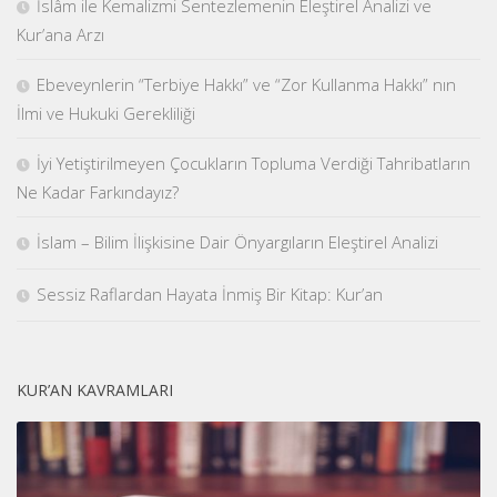
İslâm ile Kemalizmi Sentezlemenin Eleştirel Analizi ve
Kur’ana Arzı
Ebeveynlerin “Terbiye Hakkı” ve “Zor Kullanma Hakkı” nın
İlmi ve Hukuki Gerekliliği
İyi Yetiştirilmeyen Çocukların Topluma Verdiği Tahribatların
Ne Kadar Farkındayız?
İslam – Bilim İlişkisine Dair Önyargıların Eleştirel Analizi
Sessiz Raflardan Hayata İnmiş Bir Kitap: Kur’an
KUR’AN KAVRAMLARI