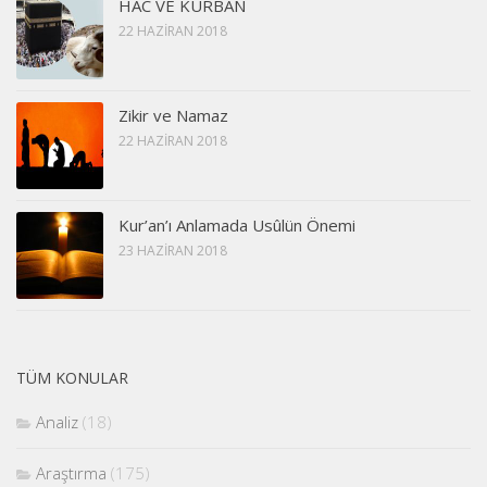
HAC VE KURBAN
22 HAZIRAN 2018
Zikir ve Namaz
22 HAZIRAN 2018
Kur’an’ı Anlamada Usûlün Önemi
23 HAZIRAN 2018
TÜM KONULAR
Analiz
(18)
Araştırma
(175)