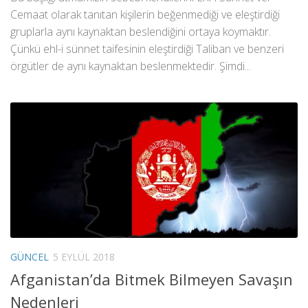
Cemaat olarak tanıtan kişilerin beğenmediği ve eleştirdiği
gruplarla aynı kaynaktan beslendiğini ortaya koymaktır.
Çünkü ehl-i sünnet taifesinin eleştirdiği Taliban ve benzeri
örgütler de aynı kaynaktan beslenmektedir. Şimdi...
GÜNCEL
5 EYLÜL 2018
Afganistan’da Bitmek Bilmeyen Savaşın
Nedenleri