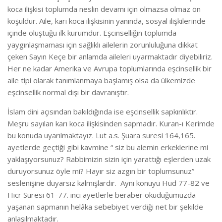
koca ilişkisi toplumda neslin devamı için olmazsa olmaz ön
koşuldur. Aile, karı koca ilişkisinin yanında, sosyal ilişkilerinde
içinde oluştuğu ilk kurumdur. Eşcinselliğin toplumda
yaygınlaşmaması için sağlıklı ailelerin zorunluluğuna dikkat
çeken Sayın Keçe bir anlamda aileleri uyarmaktadır diyebiliriz.
Her ne kadar Amerika ve Avrupa toplumlarında eşcinsellik bir
aile tipi olarak tanımlanmaya başlamış olsa da ülkemizde
eşcinsellik normal dışı bir davranıştır.
İslam dini açısından bakıldığında ise eşcinsellik sapkınlıktır.
Meşru sayılan karı koca ilişkisinden sapmadır. Kuran-ı Kerimde
bu konuda uyarılmaktayız. Lut a.s. Şuara suresi 164,165.
ayetlerde geçtiği gibi kavmine “ siz bu alemin erkeklerine mi
yaklaşıyorsunuz? Rabbimizin sizin için yarattığı eşlerden uzak
duruyorsunuz öyle mi? Hayır siz azgın bir toplumsunuz”
seslenişine duyarsız kalmışlardır. Aynı konuyu Hud 77-82 ve
Hicr Suresi 61-77. inci ayetlerle beraber okuduğumuzda
yaşanan sapmanın helâka sebebiyet verdiği net bir şekilde
anlaşılmaktadır.