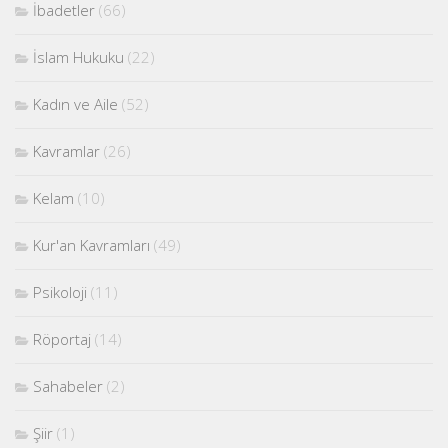
İbadetler
(66)
İslam Hukuku
(22)
Kadın ve Aile
(52)
Kavramlar
(26)
Kelam
(10)
Kur'an Kavramları
(49)
Psikoloji
(11)
Röportaj
(14)
Sahabeler
(2)
Şiir
(1)