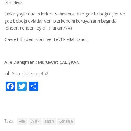
etmeliyiz.
Onlar şöyle dua ederler: “Sahibimiz! Bize göz bebeği eşler ve
göz bebeği evlatlar ver. Bizi kendini koruyanların başında
(önder, rehber) eyle”, (Furkan/74)
Gayret Bizden İkram ve Tevfik Allah’tandır.
Aile Danışmanı: Mürüvvet ÇALIŞKAN
Görüntüleme:
452
Facebook
Twitter
Share
Tags:
Aile
Evlilik
Kadın
Son Kale