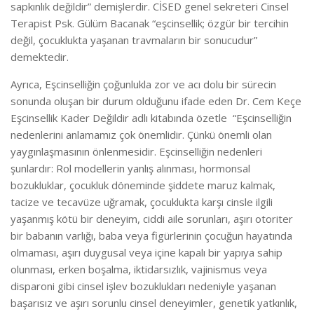
sapkınlık değildir” demişlerdir. CİSED genel sekreteri Cinsel
Terapist Psk. Gülüm Bacanak “eşcinsellik; özgür bir tercihin
değil, çocuklukta yaşanan travmaların bir sonucudur”
demektedir.
Ayrıca, Eşcinselliğin çoğunlukla zor ve acı dolu bir sürecin
sonunda oluşan bir durum olduğunu ifade eden Dr. Cem Keçe
Eşcinsellik Kader Değildir adlı kitabında özetle “Eşcinselliğin
nedenlerini anlamamız çok önemlidir. Çünkü önemli olan
yaygınlaşmasının önlenmesidir. Eşcinselliğin nedenleri
şunlardır: Rol modellerin yanlış alınması, hormonsal
bozukluklar, çocukluk döneminde şiddete maruz kalmak,
tacize ve tecavüze uğramak, çocuklukta karşı cinsle ilgili
yaşanmış kötü bir deneyim, ciddi aile sorunları, aşırı otoriter
bir babanın varlığı, baba veya figürlerinin çocuğun hayatında
olmaması, aşırı duygusal veya içine kapalı bir yapıya sahip
olunması, erken boşalma, iktidarsızlık, vajinismus veya
disparoni gibi cinsel işlev bozuklukları nedeniyle yaşanan
başarısız ve aşırı sorunlu cinsel deneyimler, genetik yatkınlık,