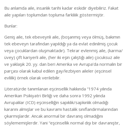
Bu anlamda aile, insanlık tarihi kadar eskidir diyebiliriz. Fakat
aile yapıları toplumdan topluma farklılık göstermiştir.
Bunlar:
Geniş aile, tek ebeveynli aile, (boşanmış veya ölmüş, bakımın
tek ebeveyn tarafından yapıldığı ya da evlat edinilmiş çocuk
veya çocuklardan oluşmaktadır). Tekrar evlenmiş aile, (karma/
üvey) çift kariyerli aile, (her iki eşin çalıştığı aile) çocuksuz aile
ve yaklaşık 20. yy. dan beri Amerika ve Avrupa’da normalin bir
parçası olarak kabul edilen gay/lezbiyen aileler (eşcinsel
evlilik) örnek olarak verilebilir.
Literatürde tanımlanan eşcinsellik hakkında “1974 yılında
Amerikan Psikiyatri Birliği ve daha sonra 1992 yılında
Avrupalılar (ICD) eşcinselliğin sapıklık/sapkınlık olmadığı
kararını almışlar ve bu kavramı hastalık sınıflandırmalarından
çıkarmışlardır. Ancak anormal bir davranış olmadığını
söylememişlerdir. Yani “eşcinsellik normal dışı bir davranıştır,