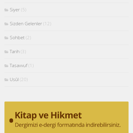
Siyer
(5)
Sizden Gelenler
(12)
Sohbet
(2)
Tarih
(3)
Tasavvuf
(1)
Usûl
(20)