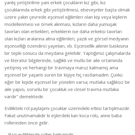
yanlış yetiştirilme yani erkek çocukların kız gibi, kız
çocuklarında erkek gibi yetiştirilmesi, ebeveynler başta olmak
üzere yakın çevrede eşcinsel eğilimleri olan kişi veya kişilerin
modellenmesi ve örnek alınması, kızların daha yumuşak
tavırları olan erkekleri, erkeklerin ise daha erkeksi tavırları
olan kızları aralarına alma eğilimleri, yazılı ve görsel medyanın
eşcinselliği özendirici yayınları, vb. Eşcinsellik ailenin baskısına
bir tepki sonucu da meydana gelebilir. Yaptığımız çalışmalarda
ve literatür bilgilerinde, sağlıklı ve mutlu bir aile ortamında
yetişmiş ve herhangi bir travmaya maruz kalmamış ama
eşcinsel bir yaşantı süren bir kişiye hiç rastlamadım. Çünkü
eğer bir kişide eşcinsel bir yönelim varsa; mutlaka sağlıksız bir
aile yapısı, sorunlu bir çocukluk ve cinsel travma mutlaka
vardır” demektedir.
Evlilikteki rol paylaşımı çocuklar üzerindeki etkisi tartışılmazdır.
Fakat unutmamalıdır ki eşlerdeki karı koca rolü, anne baba
rollerinden önce gelir.
– Bazı evliliklerde roller belirgindir.