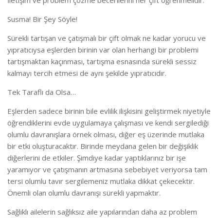
İletişim ve problem çözme becerilerini her çift öğrenmelidir.
Susma! Bir Şey Söyle!
Sürekli tartışan ve çatışmalı bir çift olmak ne kadar yorucu ve
yıpratıcıysa eşlerden birinin var olan herhangi bir problemi
tartışmaktan kaçınması, tartışma esnasında sürekli sessiz
kalmayı tercih etmesi de aynı şekilde yıpratıcıdır.
Tek Taraflı da Olsa…
Eşlerden sadece birinin bile evlilik ilişkisini geliştirmek niyetiyle
öğrendiklerini evde uygulamaya çalışması ve kendi sergilediği
olumlu davranışlara örnek olması, diğer eş üzerinde mutlaka
bir etki oluşturacaktır. Birinde meydana gelen bir değişiklik
diğerlerini de etkiler. Şimdiye kadar yaptıklarınız bir işe
yaramıyor ve çatışmanın artmasına sebebiyet veriyorsa tam
tersi olumlu tavır sergilemeniz mutlaka dikkat çekecektir.
Önemli olan olumlu davranışı sürekli yapmaktır.
Sağlıklı ailelerin sağlıksız aile yapılarından daha az problem