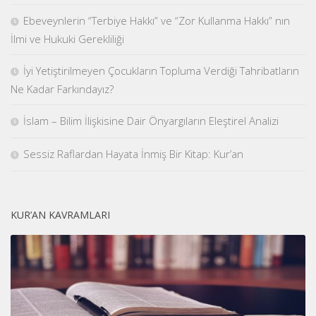
Ebeveynlerin “Terbiye Hakkı” ve “Zor Kullanma Hakkı” nın
İlmi ve Hukuki Gerekliliği
İyi Yetiştirilmeyen Çocukların Topluma Verdiği Tahribatların
Ne Kadar Farkındayız?
İslam – Bilim İlişkisine Dair Önyargıların Eleştirel Analizi
Sessiz Raflardan Hayata İnmiş Bir Kitap: Kur’an
KUR’AN KAVRAMLARI