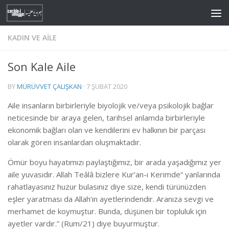
Skip to content
KADIN VE AILE
Son Kale Aile
BY
MÜRÜVVET ÇALIŞKAN
·
7 ŞUBAT 2020
Aile insanların birbirleriyle biyolojik ve/veya psikolojik bağlar
neticesinde bir araya gelen, tarihsel anlamda birbirleriyle
ekonomik bağları olan ve kendilerini ev halkının bir parçası
olarak gören insanlardan oluşmaktadır.
Ömür boyu hayatımızı paylaştığımız, bir arada yaşadığımız yer
aile yuvasıdır. Allah Teâlâ bizlere Kur’an-ı Kerimde“ yanlarında
rahatlayasınız huzur bulasınız diye size, kendi türünüzden
eşler yaratması da Allah’ın ayetlerindendir. Aranıza sevgi ve
merhamet de koymuştur. Bunda, düşünen bir topluluk için
ayetler vardır.” (Rum/21) diye buyurmuştur.