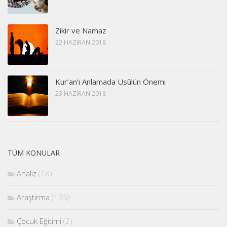
Zikir ve Namaz
22 HAZIRAN 2018
Kur’an’ı Anlamada Usûlün Önemi
23 HAZIRAN 2018
TÜM KONULAR
Analiz
(18)
Araştırma
(175)
Çocuk Eğitimi
(2)