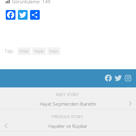
Görüntüleme:
149
Facebook
Twitter
Share
Tags:
Fırsat
Hayat
İnsan
NEXT STORY
Hayat Seçimlerden İbarettir
PREVIOUS STORY
Hayaller ve Rüyâlar