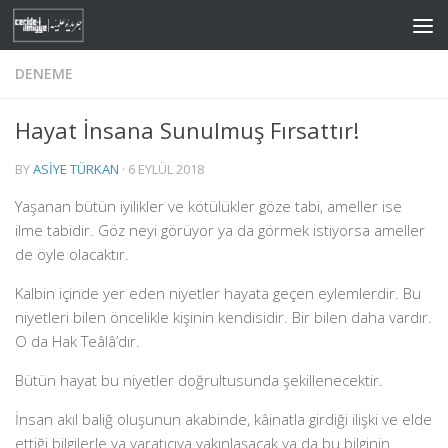
Skip to content
DENEME
Hayat İnsana Sunulmuş Fırsattır!
BY
ASIYE TÜRKAN
·
6 EYLÜL 2018
Yaşanan bütün iyilikler ve kötülükler göze tabi, ameller ise
ilme tabidir. Göz neyi görüyor ya da görmek istiyorsa ameller
de öyle olacaktır.
Kalbin içinde yer eden niyetler hayata geçen eylemlerdir. Bu
niyetleri bilen öncelikle kişinin kendisidir. Bir bilen daha vardır.
O da Hak Teâlâ’dır.
Bütün hayat bu niyetler doğrultusunda şekillenecektir.
İnsan akıl baliğ oluşunun akabinde, kâinatla girdiği ilişki ve elde
ettiği bilgilerle ya yaratıcıya yakınlaşacak ya da bu bilginin