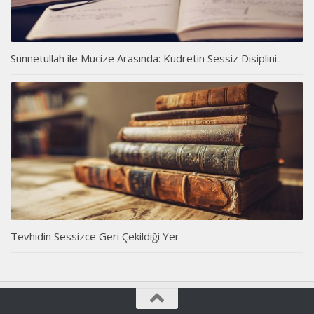
Sünnetullah ile Mucize Arasında: Kudretin Sessiz Disiplini..
Tevhidin Sessizce Geri Çekildiği Yer