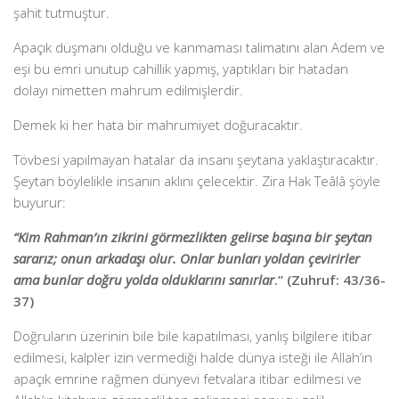
şahit tutmuştur.
Apaçık düşmanı olduğu ve kanmaması talimatını alan Adem ve
eşi bu emri unutup cahillik yapmış, yaptıkları bir hatadan
dolayı nimetten mahrum edilmişlerdir.
Demek ki her hata bir mahrumiyet doğuracaktır.
Tövbesi yapılmayan hatalar da insanı şeytana yaklaştıracaktır.
Şeytan böylelikle insanın aklını çelecektir. Zira Hak Teâlâ şöyle
buyurur:
“Kim Rahman’ın zikrini görmezlikten gelirse başına bir şeytan
sararız; onun arkadaşı olur. Onlar bunları yoldan çevirirler
ama bunlar doğru yolda olduklarını sanırlar
.” (Zuhruf: 43/36-
37)
Doğruların üzerinin bile bile kapatılması, yanlış bilgilere itibar
edilmesi, kalpler izin vermediği halde dünya isteği ile Allah’ın
apaçık emrine rağmen dünyevi fetvalara itibar edilmesi ve