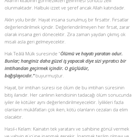
Allah’ın kitabının görmezlikten gelinmesi sonucu zelil
olunmaktadır. Halbuki izzet ve şeref ancak Allah katındadır.
Aklın yolu birdir. Hayat insana sunulmuş bir fırsattır. Fırsatlar
değerlendirilmek içindir. Değerlendirilmeyen her fırsat, zarar
olarak insana geri dönecektir. Zira zaman yaydan çıkmış ok
misali asla geri gelmeyecektir.
Hak Teâlâ Mülk suresinde “
Ölümü ve hayatı yaratan odur.
Bunlar; hanginiz daha güzel iş yapacak diye sizi yıpratıcı bir
imtihandan geçirmek içindir. O güçlüdür,
bağışlayıcıdır.”
buyurmuştur.
Hayat, bir imtihan süresi ise ölüm de bu imtihan süresinin
bitiş ilanıdır. Her canlının kendisinin tadacağı ölüm sonucunda
iyiler ile kötüler aynı değerlendirilmeyecektir. İyilikleri fazla
olanların mükâfatları çok iken, kötü olanların cezaları da elim
olacaktır.
Hasıl-ı Kelam: Kainatın tek yaratanı ve sahibine gönül vermek
ve vahyin gücüne inanmak gerekir. İnanmak teslim olmayı ve