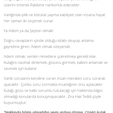
üzerini örterek Rabbine nankörlük edecektir.
Varlığında iyilik ve kötülük yapma kabiliyeti olan insana hayat
her zaman iki seçenek sunar.
Ya Adem ya da Şeytan olmak!
Doğru cevapların içinde olduğu kitabı okuyup anlama
gayretine giren, Adem olmak isteyendir.
Adem olmak; verilen nimetlere şükretmeyi gerekli kılar.
Kulağını nasihat dinlemek, gözünü görmek, kalbini anlamak ve
sevmek için kullanır.
Varlık sorularını kendine soran insan merakını soru sorarak
aşacaktır. Çünkü soru sormakla insanlığının önü açılacaktır.
Kulağı, gözü ve kalbi sorumlu tutulacağı için hakkında bilgisi
olmadığı konularda konuşmayacaktır. Zira Hak Teâlâ şöyle
buyurmuştur:
“Hakkında bilgin olmadığın şeyin ardına düşme. Çünkü kulak,