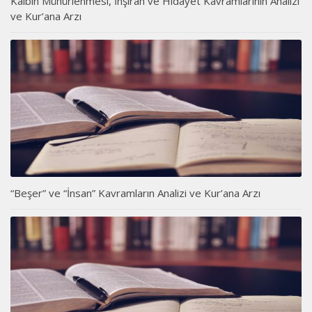
Kalbin Mühürlenmesi, İnşirah ve Hidayet Kavramlarının Analizi
ve Kur’ana Arzı
“Beşer” ve “İnsan” Kavramların Analizi ve Kur’ana Arzı