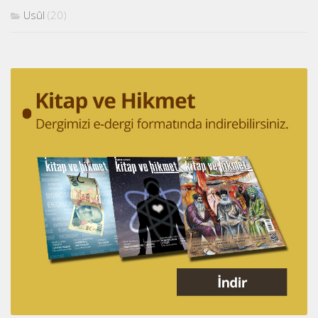
Usûl
(20)