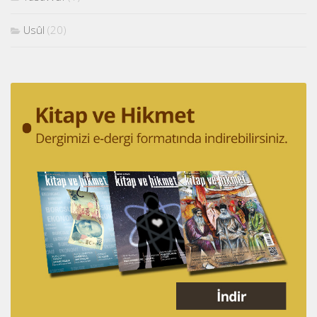
Usûl
(20)