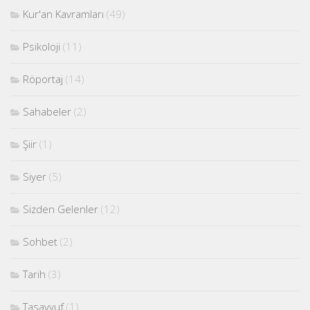
Kur'an Kavramları
(49)
Psikoloji
(11)
Röportaj
(14)
Sahabeler
(2)
Şiir
(1)
Siyer
(5)
Sizden Gelenler
(12)
Sohbet
(2)
Tarih
(3)
Tasavvuf
(1)