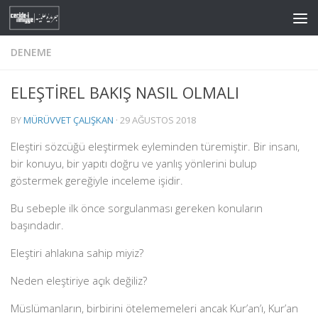
Skip to content
DENEME
ELEŞTİREL BAKIŞ NASIL OLMALI
BY
MÜRÜVVET ÇALIŞKAN
·
29 AĞUSTOS 2018
Eleştiri sözcüğü eleştirmek eyleminden türemiştir. Bir insanı,
bir konuyu, bir yapıtı doğru ve yanlış yönlerini bulup
göstermek gereğiyle inceleme işidir.
Bu sebeple ilk önce sorgulanması gereken konuların
başındadır.
Eleştiri ahlakına sahip miyiz?
Neden eleştiriye açık değiliz?
Müslümanların, birbirini ötelememeleri ancak Kur’an’ı, Kur’an