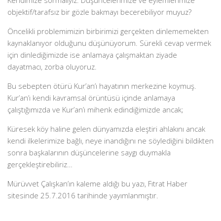
Kendimize sormalıyız. Düşüncelerimize ve eylemlerimize
objektif/tarafsız bir gözle bakmayı becerebiliyor muyuz?
Öncelikli problemimizin birbirimizi gerçekten dinlememekten
kaynaklanıyor olduğunu düşünüyorum. Sürekli cevap vermek
için dinlediğimizde ise anlamaya çalışmaktan ziyade
dayatmacı, zorba oluyoruz.
Bu sebepten ötürü Kur’an’ı hayatının merkezine koymuş.
Kur’an’ı kendi kavramsal örüntüsü içinde anlamaya
çalıştığımızda ve Kur’an’ı mihenk edindiğimizde ancak;
Küresek köy haline gelen dünyamızda eleştiri ahlakını ancak
kendi ilkelerimize bağlı, neye inandığını ne söylediğini bildikten
sonra başkalarının düşüncelerine saygı duymakla
gerçekleştirebiliriz…
Mürüvvet Çalışkan’ın kaleme aldığı bu yazı, Fıtrat Haber
sitesinde 25.7.2016 tarihinde yayımlanmıştır.