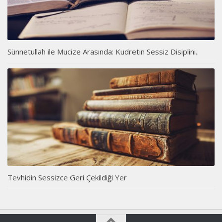
Sünnetullah ile Mucize Arasında: Kudretin Sessiz Disiplini..
Tevhidin Sessizce Geri Çekildiği Yer