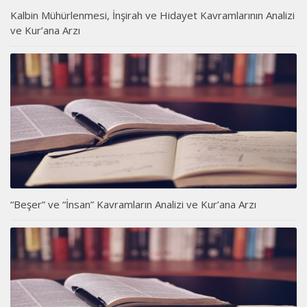
Kalbin Mühürlenmesi, İnşirah ve Hidayet Kavramlarının Analizi
ve Kur’ana Arzı
“Beşer” ve “İnsan” Kavramların Analizi ve Kur’ana Arzı