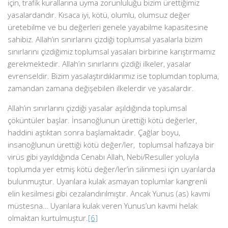
için, trafik kurallarına uyma zorunluluğu bizim ürettiğimiz
yasalardandır. Kısaca iyi, kötü, olumlu, olumsuz değer
üretebilme ve bu değerleri genele yayabilme kapasitesine
sahibiz. Allah’ın sınırlarını çizdiği toplumsal yasalarla bizim
sınırlarını çizdiğimiz toplumsal yasaları birbirine karıştırmamız
gerekmektedir. Allah’ın sınırlarını çizdiği ilkeler, yasalar
evrenseldir. Bizim yasalaştırdıklarımız ise toplumdan topluma,
zamandan zamana değişebilen ilkelerdir ve yasalardır.
Allah’ın sınırlarını çizdiği yasalar aşıldığında toplumsal
çöküntüler başlar. İnsanoğlunun ürettiği kötü değerler,
haddini aştıktan sonra başlamaktadır. Çağlar boyu,
insanoğlunun ürettiği kötü değer/ler, toplumsal hafızaya bir
virüs gibi yayıldığında Cenabı Allah, Nebi/Resuller yoluyla
toplumda yer etmiş kötü değer/ler’in silinmesi için uyarılarda
bulunmuştur. Uyarılara kulak asmayan toplumlar kangrenli
elin kesilmesi gibi cezalandırılmıştır. Ancak Yunus (as) kavmi
müstesna… Uyarılara kulak veren Yunus’un kavmi helak
olmaktan kurtulmuştur.
[6]