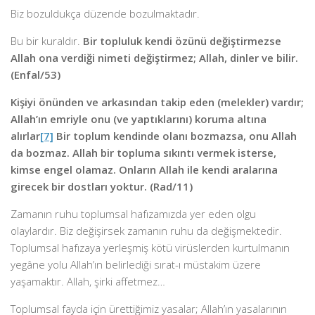
Biz bozuldukça düzende bozulmaktadır.
Bu bir kuraldır.
Bir topluluk kendi özünü değiştirmezse
Allah ona verdiği nimeti değiştirmez; Allah, dinler ve bilir.
(Enfal/53)
Kişiyi önünden ve arkasından takip eden (melekler) vardır;
Allah’ın emriyle onu (ve yaptıklarını) koruma altına
alırlar
[7]
Bir toplum kendinde olanı bozmazsa, onu Allah
da bozmaz. Allah bir topluma sıkıntı vermek isterse,
kimse engel olamaz. Onların Allah ile kendi aralarına
girecek bir dostları yoktur. (Rad/11)
Zamanın ruhu toplumsal hafızamızda yer eden olgu
olaylardır. Biz değişirsek zamanın ruhu da değişmektedir.
Toplumsal hafızaya yerleşmiş kötü virüslerden kurtulmanın
yegâne yolu Allah’ın belirlediği sırat-ı müstakim üzere
yaşamaktır. Allah, şirki affetmez…
Toplumsal fayda için ürettiğimiz yasalar; Allah’ın yasalarının