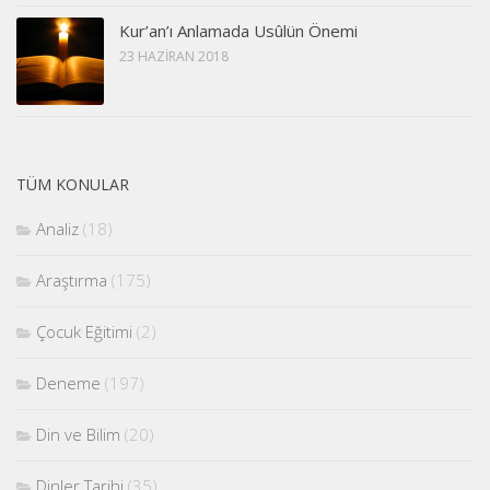
Kur’an’ı Anlamada Usûlün Önemi
23 HAZIRAN 2018
TÜM KONULAR
Analiz
(18)
Araştırma
(175)
Çocuk Eğitimi
(2)
Deneme
(197)
Din ve Bilim
(20)
Dinler Tarihi
(35)