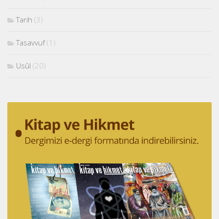
Tarih
(3)
Tasavvuf
(1)
Usûl
(20)