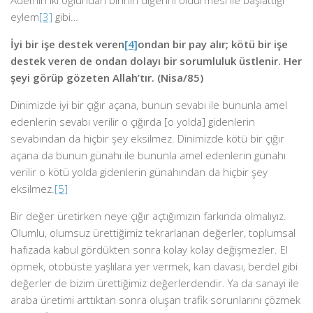
Âdemin iki oğlundan birinin diğerini öldürmesi ile başlattığı
eylem
[3]
gibi…
İyi bir işe destek veren
[4]
ondan bir pay alır; kötü bir işe
destek veren de ondan dolayı bir sorumluluk üstlenir. Her
şeyi görüp gözeten Allah’tır. (Nisa/85)
Dinimizde iyi bir çığır açana, bunun sevabı ile bununla amel
edenlerin sevabı verilir o çığırda [o yolda] gidenlerin
sevabından da hiçbir şey eksilmez. Dinimizde kötü bir çığır
açana da bunun günahı ile bununla amel edenlerin günahı
verilir o kötü yolda gidenlerin günahından da hiçbir şey
eksilmez.
[5]
Bir değer üretirken neye çığır açtığımızın farkında olmalıyız.
Olumlu, olumsuz ürettiğimiz tekrarlanan değerler, toplumsal
hafızada kabul gördükten sonra kolay kolay değişmezler. El
öpmek, otobüste yaşlılara yer vermek, kan davası, berdel gibi
değerler de bizim ürettiğimiz değerlerdendir. Ya da sanayi ile
araba üretimi arttıktan sonra oluşan trafik sorunlarını çözmek