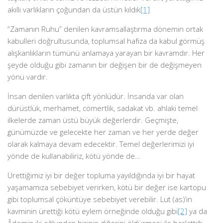
akıllı varlıkların çoğundan da üstün kıldık
[1]
“Zamanın Ruhu” denilen kavramsallaştırma dönemin ortak
kabulleri doğrultusunda, toplumsal hafıza da kabul görmüş
alışkanlıkların tümünü anlamaya yarayan bir kavramdır. Her
şeyde olduğu gibi zamanın bir değişen bir de değişmeyen
yönü vardır.
İnsan denilen varlıkta çift yönlüdür. İnsanda var olan
dürüstlük, merhamet, cömertlik, sadakat vb. ahlaki temel
ilkelerde zaman üstü büyük değerlerdir. Geçmişte,
günümüzde ve gelecekte her zaman ve her yerde değer
olarak kalmaya devam edecektir. Temel değerlerimizi iyi
yönde de kullanabiliriz, kötü yönde de…
Ürettiğimiz iyi bir değer topluma yayıldığında iyi bir hayat
yaşamamıza sebebiyet verirken, kötü bir değer ise kartopu
gibi toplumsal çöküntüye sebebiyet verebilir. Lut (as)’ın
kavminin ürettiği kötü eylem örneğinde olduğu gibi
[2]
ya da