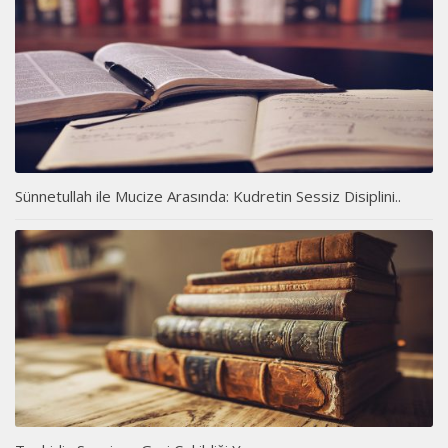
Sünnetullah ile Mucize Arasında: Kudretin Sessiz Disiplini..