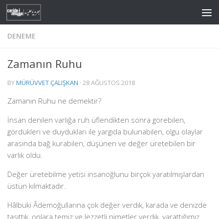
Skip to content
DENEME
Zamanın Ruhu
BY
MÜRÜVVET ÇALIŞKAN
·
28 AĞUSTOS 2018
Zamanın Ruhu ne demektir?
İnsan denilen varlığa ruh üflendikten sonra görebilen,
gördükleri ve duydukları ile yargıda bulunabilen, olgu olaylar
arasında bağ kurabilen, düşünen ve değer üretebilen bir
varlık oldu.
Değer üretebilme yetisi insanoğlunu birçok yaratılmışlardan
üstün kılmaktadır.
Hâlbuki Âdemoğullarına çok değer verdik, karada ve denizde
taşıttık, onlara temiz ve lezzetli nimetler verdik, yarattığımız