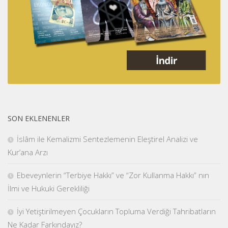
SON EKLENENLER
İslâm ile Kemalizmi Sentezlemenin Eleştirel Analizi ve
Kur’ana Arzı
Ebeveynlerin “Terbiye Hakkı” ve “Zor Kullanma Hakkı” nın
İlmi ve Hukuki Gerekliliği
İyi Yetiştirilmeyen Çocukların Topluma Verdiği Tahribatların
Ne Kadar Farkındayız?