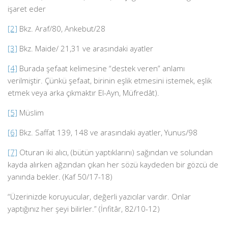
işaret eder
[2]
Bkz. Araf/80, Ankebut/28
[3]
Bkz. Maide/ 21,31 ve arasındaki ayatler
[4]
Burada şefaat kelimesine “destek veren” anlamı
verilmiştir. Çünkü şefaat, birinin eşlik etmesini istemek, eşlik
etmek veya arka çıkmaktır El-Ayn, Müfredât).
[5]
Müslim
[6]
Bkz. Saffat 139, 148 ve arasındaki ayatler, Yunus/98
[7]
Oturan iki alıcı, (bütün yaptıklarını) sağından ve solundan
kayda alırken ağzından çıkan her sözü kaydeden bir gözcü de
yanında bekler. (Kaf 50/17-18)
“Üzerinizde koruyucular, değerli yazıcılar vardır. Onlar
yaptığınız her şeyi bilirler.” (İnfitâr, 82/10-12)