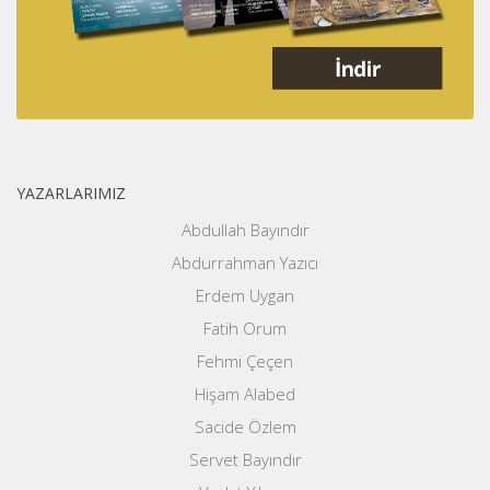
YAZARLARIMIZ
Abdullah Bayındır
Abdurrahman Yazıcı
Erdem Uygan
Fatih Orum
Fehmi Çeçen
Hişam Alabed
Sacide Özlem
Servet Bayındır