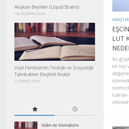
Akışkan Beyinler (Liquid Brains)
18 HAZIRAN 2026
ARAŞTI
EŞCİN
LUT 
NEDE
Bu grupt
bir haz 
Yeşil Feminizmin Teolojik ve Sosyolojik
değişme
Tahribatının Eleştirel Analizi
istemedi
21 MAYIS 2026
istemezl
halinde-
ettirebil
İslâm ile Kemalizmi