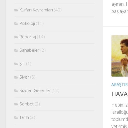
ayıran, 
Kur'an Kavramları
(49)
başlayan 
Psikoloji
(11)
Röportaj
(14)
Sahabeler
(2)
Şiir
(1)
Siyer
(5)
ARAŞTI
Sizden Gelenler
(12)
HAVA
Sohbet
(2)
Hepimizin
İsrailoğ
Tarih
(3)
toplumda
yetişmi