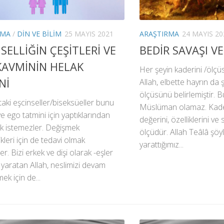
RMA
/
DIN VE BILIM
25 MAYIS 2021
ARAŞTIRMA
24 MAYIS 20
SELLİĞİN ÇEŞİTLERİ VE
BEDİR SAVAŞI V
KAVMİNİN HELAK
Her şeyin kaderini /ölçü
Nİ
Allah, elbette hayrın da 
ölçüsünü belirlemiştir. 
aki eşcinseller/biseksüeller bunu
Müslüman olamaz. Kader
ve ego tatmini için yaptıklarından
değerini, özelliklerini ve 
k istemezler. Değişmek
ölçüdür. Allah Teâlâ şöyl
kleri için de tedavi olmak
yarattığımız...
er. Bizi erkek ve dişi olarak -eşler
 yaratan Allah, neslimizi devam
mek için de...