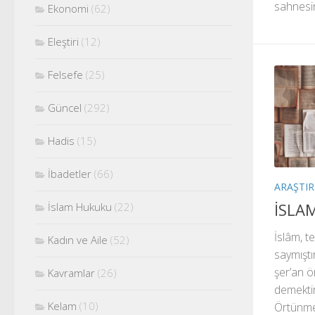
sahnesind
Ekonomi
(62)
Eleştiri
(12)
Felsefe
(25)
Güncel
(292)
Hadis
(15)
İbadetler
(66)
ARAŞTI
İSLA
İslam Hukuku
(22)
İslâm, t
Kadın ve Aile
(52)
saymıştı
şer’an ö
Kavramlar
(26)
demektir
Kelam
(10)
Örtünmek