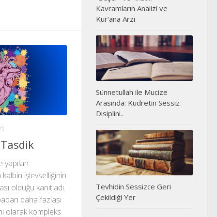
Kavramların Analizi ve
Kur’ana Arzı
Sünnetullah ile Mucize
Arasında: Kudretin Sessiz
Disiplini..
21
 Tasdik
 yapılan
kalbin işlevselliğinin
Tevhidin Sessizce Geri
sı olduğu kanıtladı.
Çekildiği Yer
padan daha fazlası
nı olarak kompleks