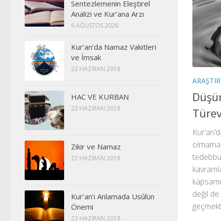
Sentezlemenin Eleştirel
Analizi ve Kur’ana Arzı
6 AĞUSTOS 2026
Kur’an’da Namaz Vakitleri
ve İmsak
22 HAZIRAN 2018
ARAŞTI
Düşün
HAC VE KURBAN
22 HAZIRAN 2018
Türev
Kur’an’d
olmamakl
Zikir ve Namaz
tedebbür
22 HAZIRAN 2018
kavraml
kapsamın
değil de
Kur’an’ı Anlamada Usûlün
geçmekted
Önemi
23 HAZIRAN 2018