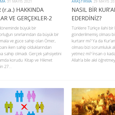
RMA
31 MAYIS 2021
ARAŞTIRMA
29 MAYIS 20
(r.a.) HAKKINDA
NASIL BİR KUR’
LAR VE GERÇEKLER-2
EDERDİNİZ?
 döneminde büyük bir
Türklere Türkçe ilahi bir 
rluğun sınırlarından da büyük bir
gönderilmemiş olması bi
 mala ve güce sahip olan Ömer,
kurtarır mı? Ya da Kur’an’
anı iken sahip olduklarından
olması bizi sorumluluk 
a sahip olmadı. Gerçek şahsiyetini
yetmez mi? İnsan o kadar
umda korudu. Kitap ve Hikmet
Allah’a bile akıl öğretmey
n 27....