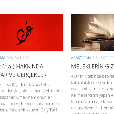
RMA
9 ŞUBAT 2021
ARAŞTIRMA
8 ŞUBAT 20
(r.a.) HAKKINDA
MELEKLERİN GİZ
LAR VE GERÇEKLER
Allah’ın Kitabında birbirl
kullanılabilecek şekilde
cı özelliğinden dolayı etkili ve
eşanlamlı kelimeler olma
 kararlarıyla çoğu zaman Nebimizin
Kelime tercihini yapan A
ni kazanan Ömer, hem onun en
tercihin anlama etki eden 
ından biri ve hem de sahabenin en
olması elzemdir. Her mü
enlerinden biri oluyor. Giriş Tarih