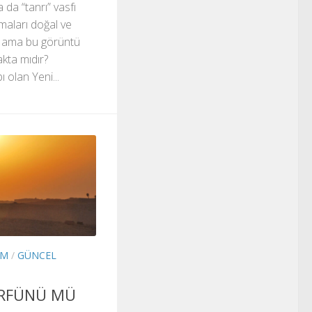
 da “tanrı” vasfı
lmaları doğal ve
ki ama bu görüntü
kta mıdır?
bı olan Yeni...
IM
/
GÜNCEL
ÖRFÜNÜ MÜ