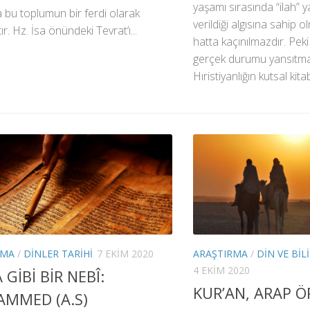
yaşamı sırasında “ilah” ya
bu toplumun bir ferdi olarak
verildiği algısına sahip o
r. Hz. İsa önündeki Tevrat’ı...
hatta kaçınılmazdır. Pe
gerçek durumu yansıtma
Hıristiyanlığın kutsal kita
RMA
/
DINLER TARIHI
7 EKIM 2020
ARAŞTIRMA
/
DIN VE BIL
4 EKIM 2020
GİBİ BİR NEBÎ:
KUR’AN, ARAP 
MMED (A.S)