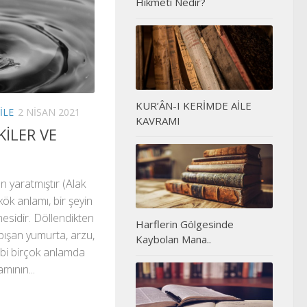
Hikmeti Nedir?
KUR’ÂN-I KERİMDE AİLE
ILE
2 NISAN 2021
KAVRAMI
İLER VE
an yaratmıştır (Alak
kök anlamı, bir şeyin
lmesidir. Döllendikten
Harflerin Gölgesinde
pışan yumurta, arzu,
Kaybolan Mana..
gibi birçok anlamda
amının...