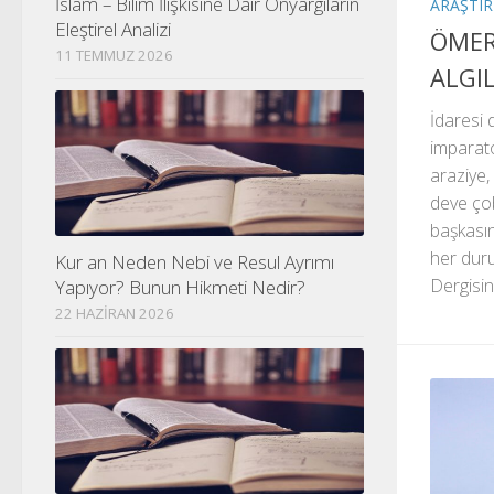
İslam – Bilim İlişkisine Dair Önyargıların
ARAŞTI
Eleştirel Analizi
ÖMER 
11 TEMMUZ 2026
ALGI
İdaresi
imparato
araziye,
deve çob
başkasın
her dur
Kur an Neden Nebi ve Resul Ayrımı
Dergisini
Yapıyor? Bunun Hikmeti Nedir?
22 HAZIRAN 2026