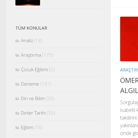
TÜM KONULAR
Analiz
(18)
Araştırma
(175)
Çocuk Eğitimi
(2)
ARAŞTI
ÖMER 
Deneme
(197)
ALGI
Din ve Bilim
(20)
Sorgulayı
isabetli
Dinler Tarihi
(35)
takdiri
yakınlar
Eğitim
(16)
önde gid