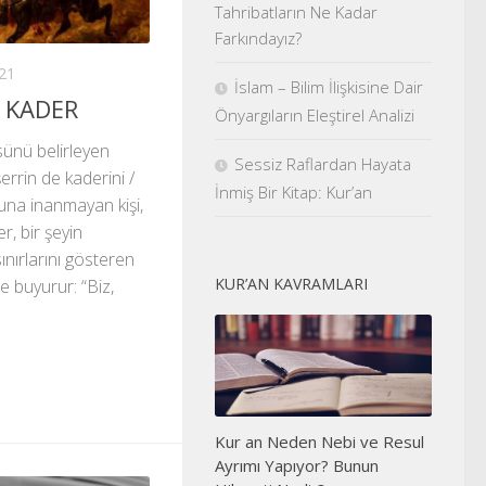
Tahribatların Ne Kadar
Farkındayız?
21
İslam – Bilim İlişkisine Dair
E KADER
Önyargıların Eleştirel Analizi
sünü belirleyen
Sessiz Raflardan Hayata
şerrin de kaderini /
İnmiş Bir Kitap: Kur’an
Buna inanmayan kişi,
, bir şeyin
sınırlarını gösteren
KUR’AN KAVRAMLARI
e buyurur: “Biz,
Kur an Neden Nebi ve Resul
Ayrımı Yapıyor? Bunun