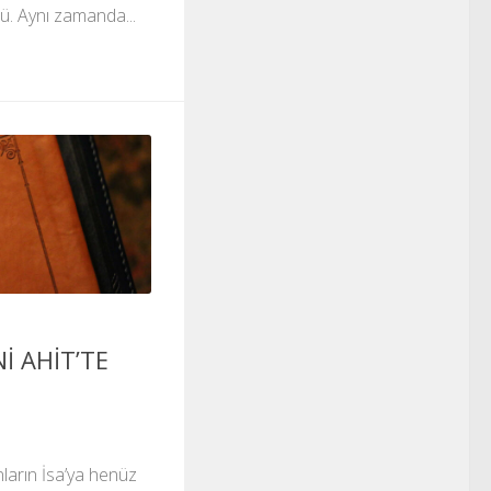
ü. Aynı zamanda...
Nİ AHİT’TE
nların İsa’ya henüz