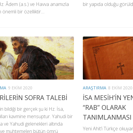
Hz. Âdem (a.s.) ve Havva anamızla
bir yapıda olduğu görüld
önemli bir özelliktir....
RMA
9 EKIM 2020
ARAŞTIRMA
8 EKIM 2020
RİLERİN SOFRA TALEBİ
İSA MESİH’İN YE
“RAB” OLARAK
 bildiği bir gerçek şu ki Hz. İsa,
TANIMLANMASI
ulları kavmine mensuptur. Yahudi bir
 ve Yahudi gelenekleri altında
Yeni Ahit’i Türkçe okuya
ş ve muhtemelen bütün ömrü