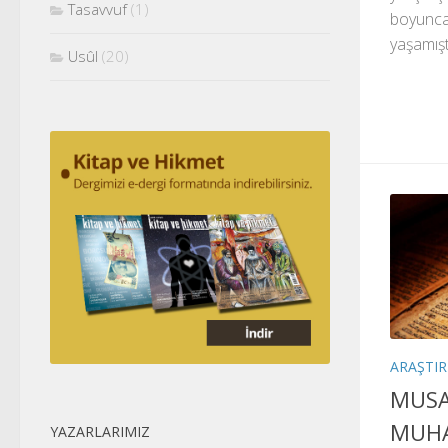
Tasavvuf
(1)
boyunca 
yaşamıştı
Usûl
(20)
ARAŞTI
MUSA 
MUHA
YAZARLARIMIZ