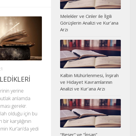
Melekler ve Cinler ile İlgili
Görüşlerin Analizi ve Kur’ana
Arzı
21
Kalbin Mühürlenmesi, İnşirah
LEDİKLERİ
ve Hidayet Kavramlarının
Analizi ve Kur’ana Arzı
erinin yerine
 mutlak anlamda
ması gerekir.
llah olduğu için bu
bir karşılığının
min Kur’an’da yedi
“Beşer” ve “İnsan”