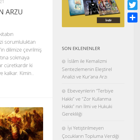
21
Face
AN ARZU
Twitt
Shar
kitabın
zi sorumluluktan
SON EKLENENLER
ın dilimize çevrilmiş
altına sokmaya
İslâm ile Kemalizmi
 cüretkardır ki
Sentezlemenin Eleştirel
e kalkar. Kimin...
Analizi ve Kur’ana Arzı
Ebeveynlerin “Terbiye
Hakkı” ve “Zor Kullanma
Hakkı” nın İlmi ve Hukuki
Gerekliliği
İyi Yetiştirilmeyen
Çocukların Topluma Verdiği