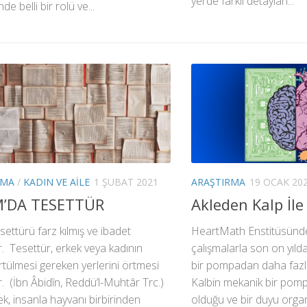
yerde farklı detayları...
e belli bir rolü ve...
RMA
/
KADIN VE AILE
1 ŞUBAT 2021
ARAŞTIRMA
19 OCAK 20
M’DA TESETTÜR
Akleden Kalp İle
esettürü farz kılmış ve ibadet
HeartMath Enstitüsünde
r. Tesettür, erkek veya kadının
çalışmalarla son on yılda 
rtülmesi gereken yerlerini örtmesi
bir pompadan daha fazla
. (İbn Âbidîn, Reddü’l-Muhtâr Trc.)
Kalbin mekanik bir pom
, insanla hayvanı birbirinden
olduğu ve bir duyu orga