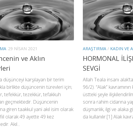
RMA
29 NISAN 2021
ARAŞTIRMA
/
KADIN VE A
cenin ve Aklın
HORMONAL İLİŞK
leri
SEVGİ
a düşünceyi karşılayan bir terim
Allah Teala insanı alak’t
a birlikte düşüncenin türevleri için;
96/2). “Alak” kavramının 
, tefekkür, tezekkür, tefakkuh
üstteki şeyle ilişkilendiri
arı geçmektedir. Düşüncenin
sonra rahim cidarına ya
a giren taakkul yani akıl isim olarak
düşmanlık, ilgi ve alaka 
 fiil olarak 49 ayette 49 kez
da kullanılır.[1] Alak kavr
ir. Akıl...